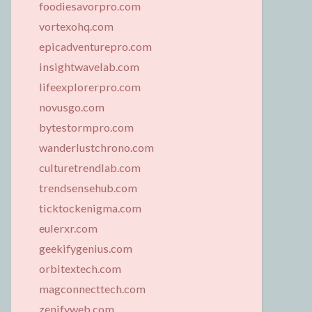
foodiesavorpro.com
vortexohq.com
epicadventurepro.com
insightwavelab.com
lifeexplorerpro.com
novusgo.com
bytestormpro.com
wanderlustchrono.com
culturetrendlab.com
trendsensehub.com
ticktockenigma.com
eulerxr.com
geekifygenius.com
orbitextech.com
magconnecttech.com
zenifyweb.com