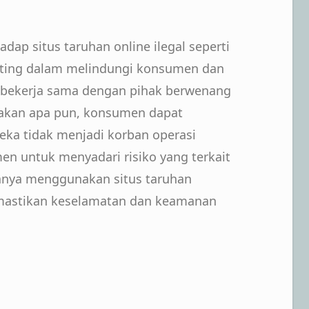
dap situs taruhan online ilegal seperti
ting dalam melindungi konsumen dan
an bekerja sama dengan pihak berwenang
gakan apa pun, konsumen dapat
a tidak menjadi korban operasi
men untuk menyadari risiko yang terkait
hanya menggunakan situs taruhan
emastikan keselamatan dan keamanan