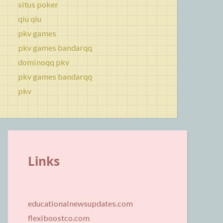
situs poker
qiu qiu
pkv games
pkv games bandarqq
dominoqq pkv
pkv games bandarqq
pkv
Links
educationalnewsupdates.com
flexiboostco.com