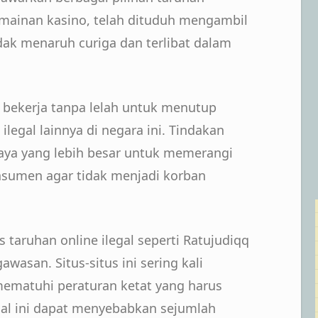
mainan kasino, telah dituduh mengambil
ak menaruh curiga dan terlibat dalam
 bekerja tanpa lelah untuk menutup
ilegal lainnya di negara ini. Tindakan
paya yang lebih besar untuk memerangi
onsumen agar tidak menjadi korban
 taruhan online ilegal seperti Ratujudiqq
wasan. Situs-situs ini sering kali
 mematuhi peraturan ketat yang harus
 Hal ini dapat menyebabkan sejumlah