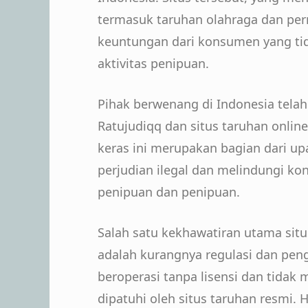
termasuk taruhan olahraga dan per
keuntungan dari konsumen yang tid
aktivitas penipuan.
Pihak berwenang di Indonesia telah
Ratujudiqq dan situs taruhan online 
keras ini merupakan bagian dari u
perjudian ilegal dan melindungi k
penipuan dan penipuan.
Salah satu kekhawatiran utama situs
adalah kurangnya regulasi dan penga
beroperasi tanpa lisensi dan tidak
dipatuhi oleh situs taruhan resmi.