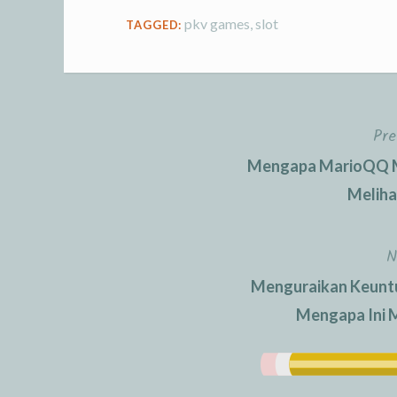
pkv games
,
slot
TAGGED:
Pre
Post
Mengapa MarioQQ Me
navigation
Meliha
N
Menguraikan Keuntu
Mengapa Ini 