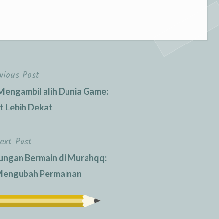
vious Post
ngambil alih Dunia Game:
t Lebih Dekat
ext Post
ngan Bermain di Murahqq:
Mengubah Permainan