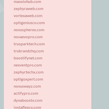
maxxiohub.com
zephyraweb.com
vortexaweb.com
optigeniusco.com
novuspherex.com
novaevopro.com
trusparktech.com
trubrandzhq.com
boostifynet.com
nexventpro.com
zephyrtechx.com
optigoxpert.com
novuswayz.com
actifypro.com
dynaboostx.com
instaflexco.com