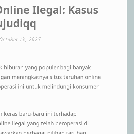
nline Ilegal: Kasus
ujudiqq
October 13, 2025
k hiburan yang populer bagi banyak
ngan meningkatnya situs taruhan online
operasi ini untuk melindungi konsumen
n keras baru-baru ini terhadap
ine ilegal yang telah beroperasi di
nawarkan berbagai pilihan taruhan