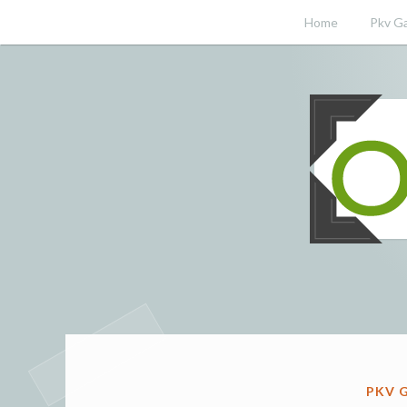
Skip
Home
Pkv G
to
content
Slot Gac
Mainkan slot gacor dengan 
bertr
Mudah
POST
PKV 