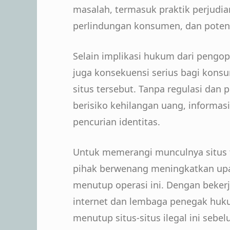
masalah, termasuk praktik perjudia
perlindungan konsumen, dan potens
Selain implikasi hukum dari pengope
juga konsekuensi serius bagi kon
situs tersebut. Tanpa regulasi da
berisiko kehilangan uang, informas
pencurian identitas.
Untuk memerangi munculnya situs ta
pihak berwenang meningkatkan up
menutup operasi ini. Dengan beker
internet dan lembaga penegak huk
menutup situs-situs ilegal ini seb