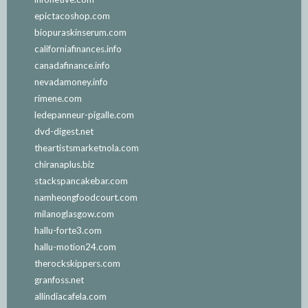
epictacoshop.com
biopuraskinserum.com
californiafinances.info
canadafinance.info
nevadamoney.info
rimene.com
ledepanneur-pigalle.com
dvd-digest.net
theartistsmarketnola.com
chiranaplus.biz
stackspancakebar.com
namheongfoodcourt.com
milanoglasgow.com
hallu-forte3.com
hallu-motion24.com
therockskippers.com
granfoss.net
allindiacafela.com