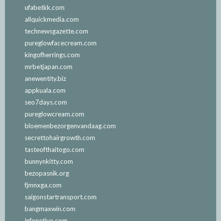
ufabetkk.com
allquickmedia.com
technewsgazette.com
pureglowfacecream.com
kingofherrings.com
mrbetjapan.com
anewentity.biz
appkuala.com
seo7days.com
pureglowcream.com
bloemenbezorgenvandaag.com
secrettohairgrowth.com
tasteofthaitogo.com
bunnynkitty.com
bezopasnik.org
fjmnxga.com
saigonstartransport.com
bangmaxwin.com
infonetive.com