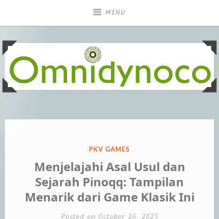
Skip
MENU
to
content
Slot Gacor Deposit Pulsa:
Mainkan slot gacor dengan deposit pulsa untuk cara
mudah dan cepat menang. Nikmati kemudahan
Cara Mudah dan Cepat
bertransaksi dan peluang besar untuk meraih jackpot.
Menang
POSTED
PKV GAMES
IN
Menjelajahi Asal Usul dan
Sejarah Pinoqq: Tampilan
Menarik dari Game Klasik Ini
Posted on
October 26, 2025