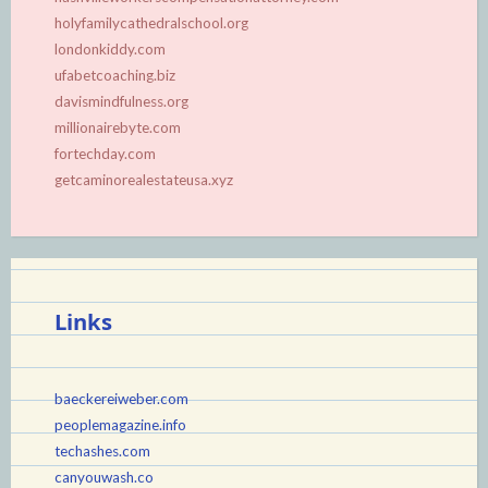
holyfamilycathedralschool.org
londonkiddy.com
ufabetcoaching.biz
davismindfulness.org
millionairebyte.com
fortechday.com
getcaminorealestateusa.xyz
Links
baeckereiweber.com
peoplemagazine.info
techashes.com
canyouwash.co