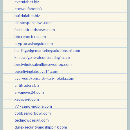
everufabet.biz
crowdufabet.biz
buildufabet.biz
alltransportnews.com
fashiontrandsnews.com
bbcreporters.com
cryptocasinoguid.com
leadingedgemarketingsolutionsmi.com
kastratigeneralcontractinginc.co
bestwholesalenfljerseysshop.com
openlivinglabdays14.com
ayurvedakonsultti-kari-nokela.com
antitraders.biz
aryanews24.com
xscape-it.com
777azino-mobile.com
cobbseniorbowl.com
technowdesign.com
durexsecurityandshipping.com