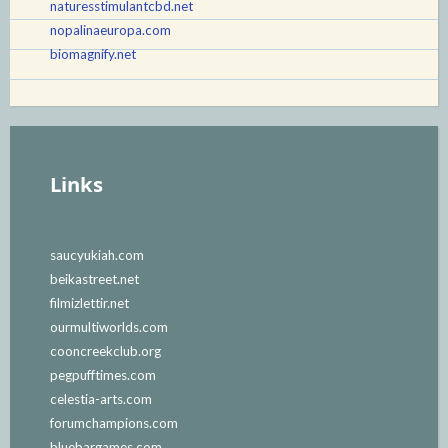
naturesstimulantcbd.net
nopalinaeuropa.com
biomagnify.net
Links
saucyukiah.com
beikastreet.net
filmizlettir.net
ourmultiworlds.com
cooncreekclub.org
pegpufftimes.com
celestia-arts.com
forumchampions.com
bluebargames.com