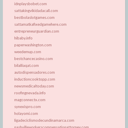
idnplaysbobet.com
sattakingvikidadacall.com
bestbolaslotgames.com
sattamatkafixedgamehere.com
entrepreneurguardian.com
hibaby.info
paperwashington.com
weedemup.com
bestchancecasino.com
bilalliaqat.com
autodispensadores.com
inductioncooktopp.com
newsmedicaltoday.com
roofingnevada.info
magconnectx.com
synexispro.com
holayomi.com
ligadeciclismodecundinamarca.com
nashvilleworkerscompensationattorney.com