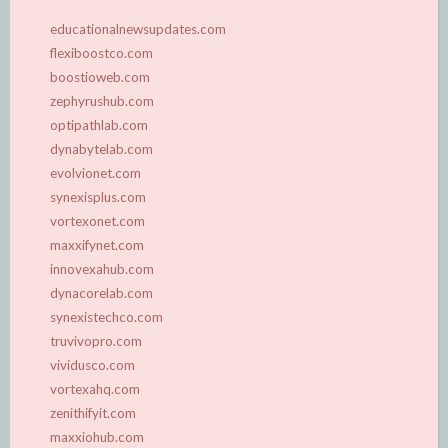
educationalnewsupdates.com
flexiboostco.com
boostioweb.com
zephyrushub.com
optipathlab.com
dynabytelab.com
evolvionet.com
synexisplus.com
vortexonet.com
maxxifynet.com
innovexahub.com
dynacorelab.com
synexistechco.com
truvivopro.com
vividusco.com
vortexahq.com
zenithifyit.com
maxxiohub.com