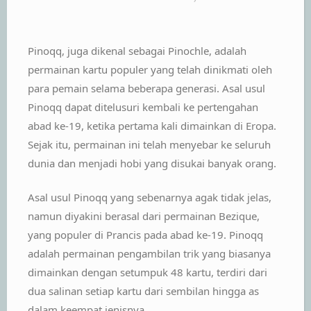
Pinoqq, juga dikenal sebagai Pinochle, adalah
permainan kartu populer yang telah dinikmati oleh
para pemain selama beberapa generasi. Asal usul
Pinoqq dapat ditelusuri kembali ke pertengahan
abad ke-19, ketika pertama kali dimainkan di Eropa.
Sejak itu, permainan ini telah menyebar ke seluruh
dunia dan menjadi hobi yang disukai banyak orang.
Asal usul Pinoqq yang sebenarnya agak tidak jelas,
namun diyakini berasal dari permainan Bezique,
yang populer di Prancis pada abad ke-19. Pinoqq
adalah permainan pengambilan trik yang biasanya
dimainkan dengan setumpuk 48 kartu, terdiri dari
dua salinan setiap kartu dari sembilan hingga as
dalam keempat jenisnya.