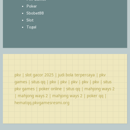
Poker
Sbobet88
Slot
Togel
pkv
|
slot gacor 2025
|
judi bola terpercaya
|
pkv
games
|
situs qq
|
pkv
|
pkv
|
pkv
|
pkv
|
pkv
|
situs
pkv games
|
poker online
|
situs qq
|
mahjong ways 2
|
mahjong ways 2
|
mahjong ways 2
|
poker qq
|
hematqq.pkvgamesresmi.org