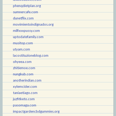
phenqdietplan.org
sumnercafe.com
dunetflix.com
movimientoindignados.org
milfxxxpussy.com
uptodatefamily.com
musitop.com
utyam.com
lacostituzioneblog.com
ohyeea.com
zhitiemoe.com
nungkub.com
anotherindian.com
xylemcider.com
taniaetiago.com
juzfitketo.com
pasomaga.com
impactgardencbdgummies.org