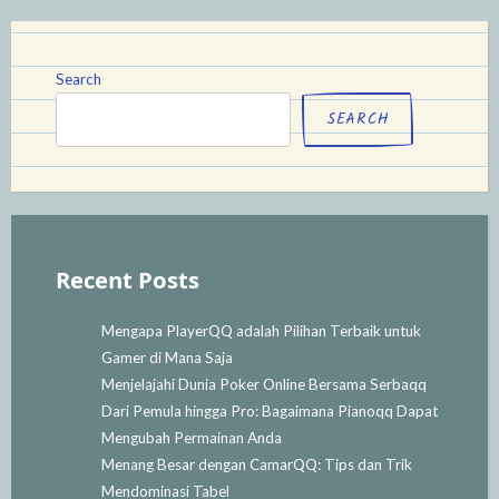
Search
SEARCH
Recent Posts
Mengapa PlayerQQ adalah Pilihan Terbaik untuk
Gamer di Mana Saja
Menjelajahi Dunia Poker Online Bersama Serbaqq
Dari Pemula hingga Pro: Bagaimana Pianoqq Dapat
Mengubah Permainan Anda
Menang Besar dengan CamarQQ: Tips dan Trik
Mendominasi Tabel