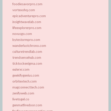
foodiesavorpro.com
vortexohq.com
epicadventurepro.com
insightwavelab.com
lifeexplorerpro.com
novusgo.com
bytestormpro.com
wanderlustchrono.com
culturetrendlab.com
trendsensehub.com
ticktockenigma.com
eulerxr.com
geekifygenius.com
orbitextech.com
magconnecttech.com
zenifyweb.com
livetogel.co
genmatfiredoor.com
findlascegasproperties.com