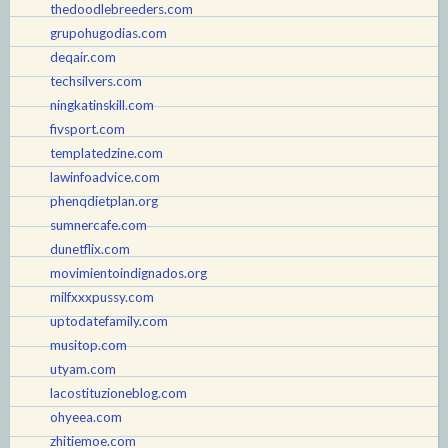
thedoodlebreeders.com
grupohugodias.com
deqair.com
techsilvers.com
ningkatinskill.com
fivsport.com
templatedzine.com
lawinfoadvice.com
phenqdietplan.org
sumnercafe.com
dunetflix.com
movimientoindignados.org
milfxxxpussy.com
uptodatefamily.com
musitop.com
utyam.com
lacostituzioneblog.com
ohyeea.com
zhitiemoe.com