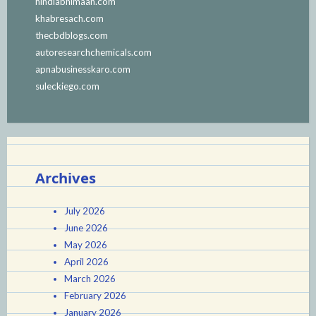
hindiabhimaan.com
khabresach.com
thecbdblogs.com
autoresearchchemicals.com
apnabusinesskaro.com
suleckiego.com
Archives
July 2026
June 2026
May 2026
April 2026
March 2026
February 2026
January 2026