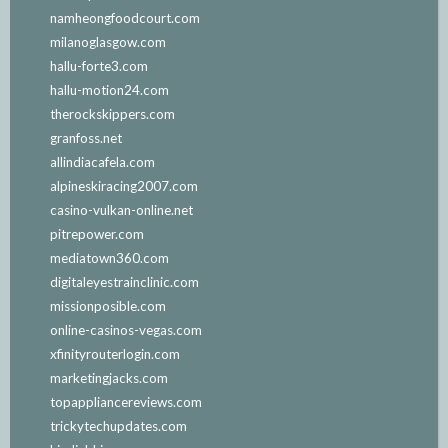
namheongfoodcourt.com
milanoglasgow.com
hallu-forte3.com
hallu-motion24.com
therockskippers.com
granfoss.net
allindiacafela.com
alpineskiracing2007.com
casino-vulkan-online.net
pitrepower.com
mediatown360.com
digitaleyestrainclinic.com
missionposible.com
online-casinos-vegas.com
xfinityrouterlogin.com
marketingjacks.com
topappliancereviews.com
trickytechupdates.com