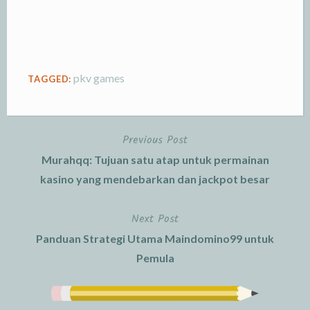
pkv games
TAGGED:
Previous Post
Post
Murahqq: Tujuan satu atap untuk permainan
navigation
kasino yang mendebarkan dan jackpot besar
Next Post
Panduan Strategi Utama Maindomino99 untuk
Pemula