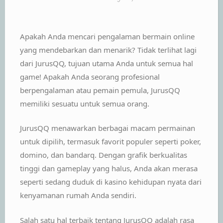
Apakah Anda mencari pengalaman bermain online
yang mendebarkan dan menarik? Tidak terlihat lagi
dari JurusQQ, tujuan utama Anda untuk semua hal
game! Apakah Anda seorang profesional
berpengalaman atau pemain pemula, JurusQQ
memiliki sesuatu untuk semua orang.
JurusQQ menawarkan berbagai macam permainan
untuk dipilih, termasuk favorit populer seperti poker,
domino, dan bandarq. Dengan grafik berkualitas
tinggi dan gameplay yang halus, Anda akan merasa
seperti sedang duduk di kasino kehidupan nyata dari
kenyamanan rumah Anda sendiri.
Salah satu hal terbaik tentang JurusQQ adalah rasa