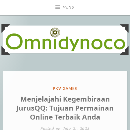
Skip
MENU
to
content
Slot Gacor Deposit Pulsa:
Mainkan slot gacor dengan deposit pulsa untuk cara
mudah dan cepat menang. Nikmati kemudahan
Cara Mudah dan Cepat
bertransaksi dan peluang besar untuk meraih jackpot.
Menang
POSTED
PKV GAMES
IN
Menjelajahi Kegembiraan
JurusQQ: Tujuan Permainan
Online Terbaik Anda
Posted on
July 21, 2025