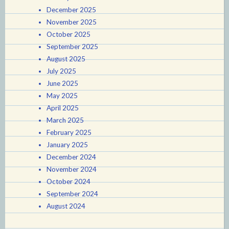
December 2025
November 2025
October 2025
September 2025
August 2025
July 2025
June 2025
May 2025
April 2025
March 2025
February 2025
January 2025
December 2024
November 2024
October 2024
September 2024
August 2024