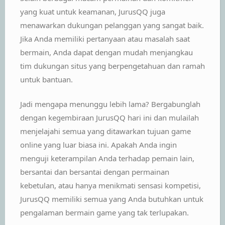
yang kuat untuk keamanan, JurusQQ juga
menawarkan dukungan pelanggan yang sangat baik.
Jika Anda memiliki pertanyaan atau masalah saat
bermain, Anda dapat dengan mudah menjangkau
tim dukungan situs yang berpengetahuan dan ramah
untuk bantuan.
Jadi mengapa menunggu lebih lama? Bergabunglah
dengan kegembiraan JurusQQ hari ini dan mulailah
menjelajahi semua yang ditawarkan tujuan game
online yang luar biasa ini. Apakah Anda ingin
menguji keterampilan Anda terhadap pemain lain,
bersantai dan bersantai dengan permainan
kebetulan, atau hanya menikmati sensasi kompetisi,
JurusQQ memiliki semua yang Anda butuhkan untuk
pengalaman bermain game yang tak terlupakan.