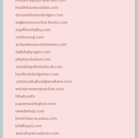
healthhavenrobbie.com
donanddonnadesigns.com
eagleoneconstructiontx.com
equiflexvitality.com
onlylovesg.com
activedesenvolvimento.com
dailyhubpages.com
idnplaysbobet.com
sattakingvikidadacall.com
bestbolaslotgames.com
sattamatkafixedgamehere.com
entrepreneurguardian.com
hibaby.info
paperwashington.com
weedemup.com
bestchancecasino.com
bilalliaqat.com
autodispensadores.com