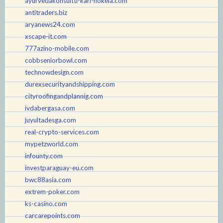
ayurvedakonsultti-kari-nokela.com
antitraders.biz
aryanews24.com
xscape-it.com
777azino-mobile.com
cobbseniorbowl.com
technowdesign.com
durexsecurityandshipping.com
cityroofingandplannig.com
ivdabergasa.com
juyultadesga.com
real-crypto-services.com
mypetzworld.com
infounty.com
investparaguay-eu.com
bwc88asia.com
extrem-poker.com
ks-casino.com
carcarepoints.com