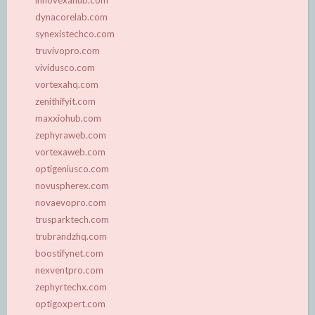
dynacorelab.com
synexistechco.com
truvivopro.com
vividusco.com
vortexahq.com
zenithifyit.com
maxxiohub.com
zephyraweb.com
vortexaweb.com
optigeniusco.com
novuspherex.com
novaevopro.com
trusparktech.com
trubrandzhq.com
boostifynet.com
nexventpro.com
zephyrtechx.com
optigoxpert.com