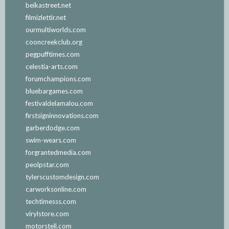
beikastreet.net
filmizlettir.net
ourmultiworlds.com
cooncreekclub.org
pegpufftimes.com
celestia-arts.com
forumchampions.com
bluebargames.com
festivaldelamalou.com
firstsigninnovations.com
garberdodge.com
swim-wears.com
forgrantedmedia.com
peolpstar.com
tylerscustomdesign.com
carworksonline.com
techtimesss.com
virylstore.com
motorstell.com