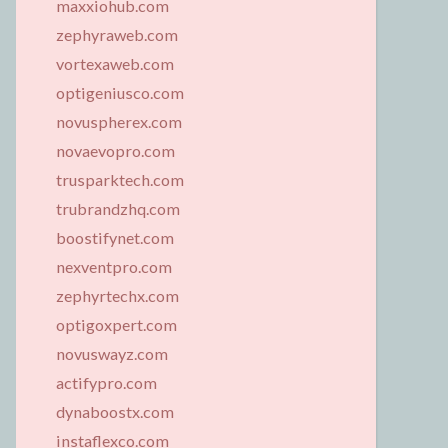
maxxiohub.com
zephyraweb.com
vortexaweb.com
optigeniusco.com
novuspherex.com
novaevopro.com
trusparktech.com
trubrandzhq.com
boostifynet.com
nexventpro.com
zephyrtechx.com
optigoxpert.com
novuswayz.com
actifypro.com
dynaboostx.com
instaflexco.com