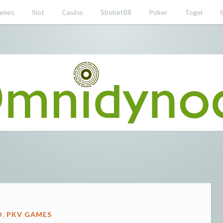
ames
Slot
Casino
Sbobet88
Poker
Togel
or Deposit 
deposit pulsa untuk cara mudah dan
ansaksi dan peluang besar untuk mera
 dan Cepa
D
O
,
PKV GAMES