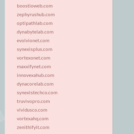
boostioweb.com
zephyrushub.com
optipathlab.com
dynabytelab.com
evolvionet.com
synexisplus.com
vortexonet.com
maxxifynet.com
innovexahub.com
dynacorelab.com
synexistechco.com
truvivopro.com
vividusco.com
vortexahq.com
zenithifyit.com