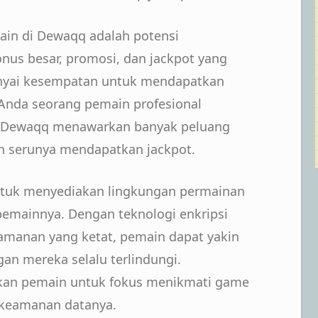
ain di Dewaqq adalah potensi
us besar, promosi, dan jackpot yang
nyai kesempatan untuk mendapatkan
 Anda seorang pemain profesional
, Dewaqq menawarkan banyak peluang
 serunya mendapatkan jackpot.
ntuk menyediakan lingkungan permainan
pemainnya. Dengan teknologi enkripsi
amanan yang ketat, pemain dapat yakin
an mereka selalu terlindungi.
kan pemain untuk fokus menikmati game
 keamanan datanya.