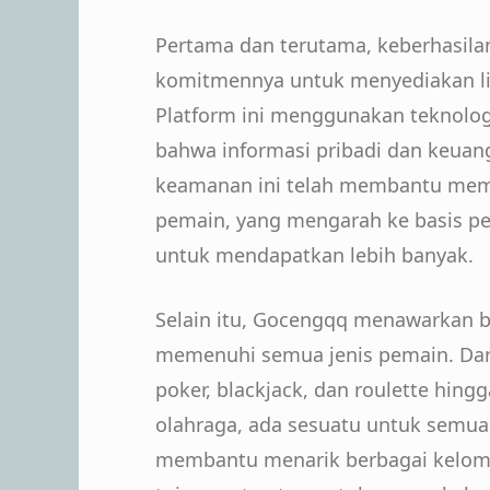
Pertama dan terutama, keberhasila
komitmennya untuk menyediakan l
Platform ini menggunakan teknolog
bahwa informasi pribadi dan keuang
keamanan ini telah membantu memb
pemain, yang mengarah ke basis pe
untuk mendapatkan lebih banyak.
Selain itu, Gocengqq menawarkan 
memenuhi semua jenis pemain. Dari
poker, blackjack, dan roulette hing
olahraga, ada sesuatu untuk semua o
membantu menarik berbagai kelom