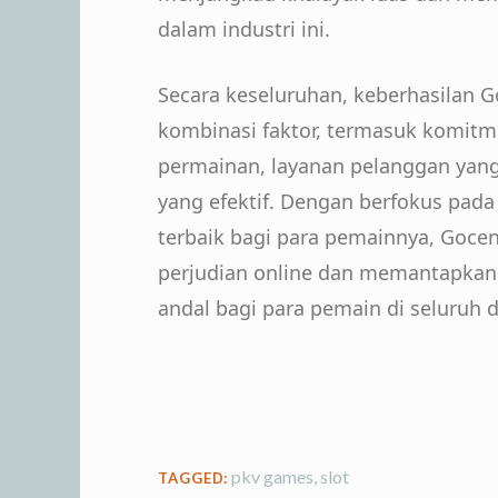
dalam industri ini.
Secara keseluruhan, keberhasilan 
kombinasi faktor, termasuk komit
permainan, layanan pelanggan yang
yang efektif. Dengan berfokus pa
terbaik bagi para pemainnya, Gocen
perjudian online dan memantapkan 
andal bagi para pemain di seluruh d
pkv games
,
slot
TAGGED: