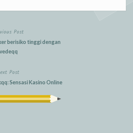
vious Post
er berisiko tinggi dengan
wedeqq
ext Post
qq: Sensasi Kasino Online