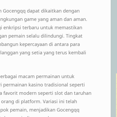
n Gocengqq dapat dikaitkan dengan
ingkungan game yang aman dan aman.
i enkripsi terbaru untuk memastikan
an pemain selalu dilindungi. Tingkat
angun kepercayaan di antara para
langgan yang setia yang terus kembali
berbagai macam permainan untuk
 permainan kasino tradisional seperti
ga favorit modern seperti slot dan taruhan
rang di platform. Variasi ini telah
pok pemain, menjadikan Gocengqq