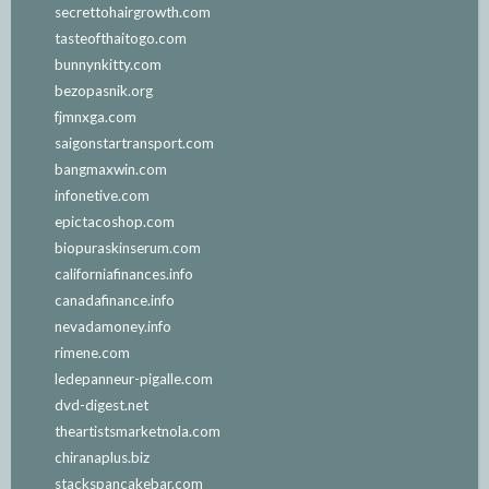
secrettohairgrowth.com
tasteofthaitogo.com
bunnynkitty.com
bezopasnik.org
fjmnxga.com
saigonstartransport.com
bangmaxwin.com
infonetive.com
epictacoshop.com
biopuraskinserum.com
californiafinances.info
canadafinance.info
nevadamoney.info
rimene.com
ledepanneur-pigalle.com
dvd-digest.net
theartistsmarketnola.com
chiranaplus.biz
stackspancakebar.com