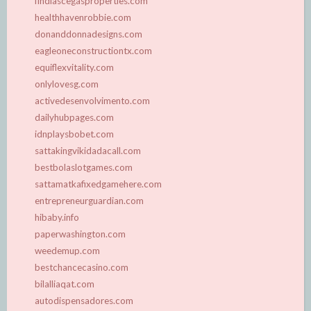
findlascegasproperties.com
healthhavenrobbie.com
donanddonnadesigns.com
eagleoneconstructiontx.com
equiflexvitality.com
onlylovesg.com
activedesenvolvimento.com
dailyhubpages.com
idnplaysbobet.com
sattakingvikidadacall.com
bestbolaslotgames.com
sattamatkafixedgamehere.com
entrepreneurguardian.com
hibaby.info
paperwashington.com
weedemup.com
bestchancecasino.com
bilalliaqat.com
autodispensadores.com