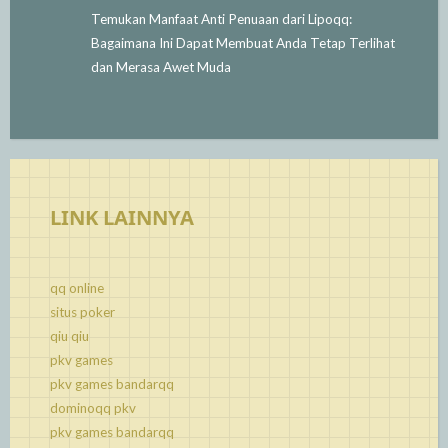
Temukan Manfaat Anti Penuaan dari Lipoqq:
Bagaimana Ini Dapat Membuat Anda Tetap Terlihat
dan Merasa Awet Muda
LINK LAINNYA
qq online
situs poker
qiu qiu
pkv games
pkv games bandarqq
dominoqq pkv
pkv games bandarqq