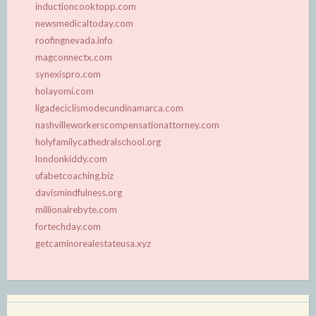
inductioncooktopp.com
newsmedicaltoday.com
roofingnevada.info
magconnectx.com
synexispro.com
holayomi.com
ligadeciclismodecundinamarca.com
nashvilleworkerscompensationattorney.com
holyfamilycathedralschool.org
londonkiddy.com
ufabetcoaching.biz
davismindfulness.org
millionairebyte.com
fortechday.com
getcaminorealestateusa.xyz