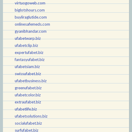
virtuogoweb.com
biglotshours.com
buyliraglutide.com
onlinesafemeds.com
gyanibhandar.com
ufabetwarp.biz
ufabetclip.biz
expertufabet.biz
fantasyufabet.biz
ufabetsiam.biz
swissufabet.biz
ufabetbusiness.biz
greenufabet.biz
ufabetcolor.biz
extraufabet.biz
ufabetlife.biz
ufabetsolutions.biz
socialufabet.biz
surfufabet.biz