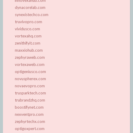
innovexahub.com
dynacorelab.com
synexistechco.com
truvivopro.com
vividusco.com
vortexahq.com
zenithifyit.com
maxxiohub.com
zephyraweb.com
vortexaweb.com
optigeniusco.com
novuspherex.com
novaevopro.com
trusparktech.com
trubrandzhq.com
boostifynet.com
nexventpro.com
zephyrtechx.com
optigoxpert.com