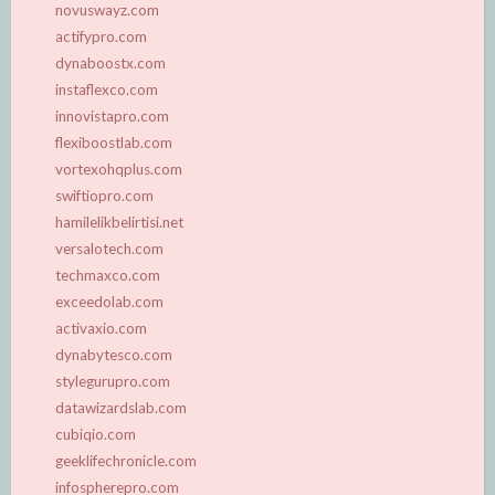
novuswayz.com
actifypro.com
dynaboostx.com
instaflexco.com
innovistapro.com
flexiboostlab.com
vortexohqplus.com
swiftiopro.com
hamilelikbelirtisi.net
versalotech.com
techmaxco.com
exceedolab.com
activaxio.com
dynabytesco.com
stylegurupro.com
datawizardslab.com
cubiqio.com
geeklifechronicle.com
infospherepro.com