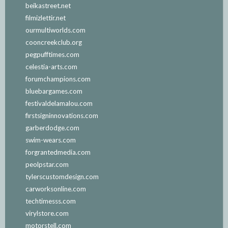
beikastreet.net
filmizlettir.net
ourmultiworlds.com
cooncreekclub.org
pegpufftimes.com
celestia-arts.com
forumchampions.com
bluebargames.com
festivaldelamalou.com
firstsigninnovations.com
garberdodge.com
swim-wears.com
forgrantedmedia.com
peolpstar.com
tylerscustomdesign.com
carworksonline.com
techtimesss.com
virylstore.com
motorstell.com