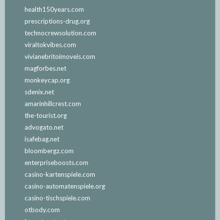
health150years.com
prescriptions-drug.org
technocrewsolution.com
viraltokvibes.com
vivianebritoimoveis.com
magforbes.net
monkeycap.org
sdenix.net
amarinhillcrest.com
the-tourist.org
advogato.net
isafebag.net
bloombergz.com
enterpriseboosts.com
casino-kartenspiele.com
casino-automatenspiele.org
casino-tischspiele.com
otbody.com