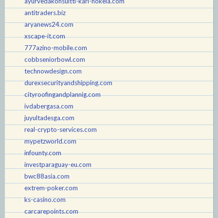
ayurvedakonsultti-kari-nokela.com
antitraders.biz
aryanews24.com
xscape-it.com
777azino-mobile.com
cobbseniorbowl.com
technowdesign.com
durexsecurityandshipping.com
cityroofingandplannig.com
ivdabergasa.com
juyultadesga.com
real-crypto-services.com
mypetzworld.com
infounty.com
investparaguay-eu.com
bwc88asia.com
extrem-poker.com
ks-casino.com
carcarepoints.com