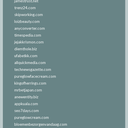
jamestrust.net
trenz24.com
skipworking.com
loizbeauty.com
anyconverter.com
timespedia.com
jejakkrismon.com
diemthole.biz
ufabetkk.com
allquickmedia.com
technewsgazette.com
pureglowfacecream.com
kingofherrings.com
mrbetjapan.com
anewentity.biz
appkuala.com
seo7days.com
pureglowcream.com
bloemenbezorgenvandaag.com