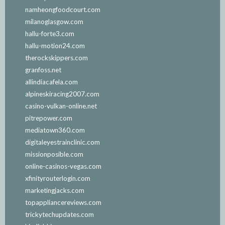
namheongfoodcourt.com
milanoglasgow.com
hallu-forte3.com
hallu-motion24.com
therockskippers.com
granfoss.net
allindiacafela.com
alpineskiracing2007.com
casino-vulkan-online.net
pitrepower.com
mediatown360.com
digitaleyestrainclinic.com
missionposible.com
online-casinos-vegas.com
xfinityrouterlogin.com
marketingjacks.com
topappliancereviews.com
trickytechupdates.com