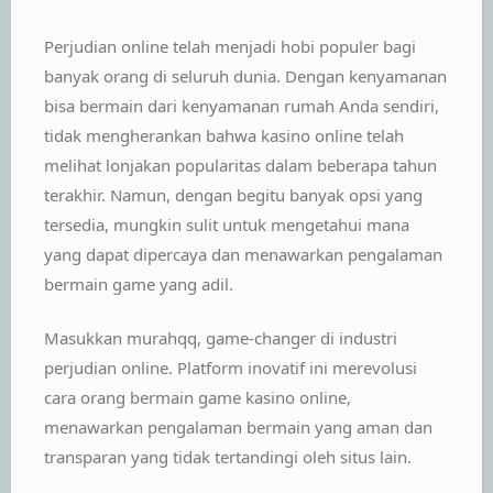
Perjudian online telah menjadi hobi populer bagi
banyak orang di seluruh dunia. Dengan kenyamanan
bisa bermain dari kenyamanan rumah Anda sendiri,
tidak mengherankan bahwa kasino online telah
melihat lonjakan popularitas dalam beberapa tahun
terakhir. Namun, dengan begitu banyak opsi yang
tersedia, mungkin sulit untuk mengetahui mana
yang dapat dipercaya dan menawarkan pengalaman
bermain game yang adil.
Masukkan murahqq, game-changer di industri
perjudian online. Platform inovatif ini merevolusi
cara orang bermain game kasino online,
menawarkan pengalaman bermain yang aman dan
transparan yang tidak tertandingi oleh situs lain.