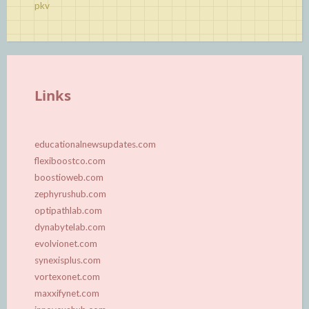
pkv
Links
educationalnewsupdates.com
flexiboostco.com
boostioweb.com
zephyrushub.com
optipathlab.com
dynabytelab.com
evolvionet.com
synexisplus.com
vortexonet.com
maxxifynet.com