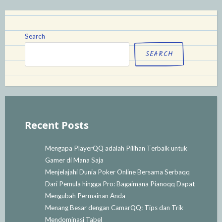
Search
SEARCH
Recent Posts
Mengapa PlayerQQ adalah Pilihan Terbaik untuk
Gamer di Mana Saja
Menjelajahi Dunia Poker Online Bersama Serbaqq
Dari Pemula hingga Pro: Bagaimana Pianoqq Dapat
Mengubah Permainan Anda
Menang Besar dengan CamarQQ: Tips dan Trik
Mendominasi Tabel