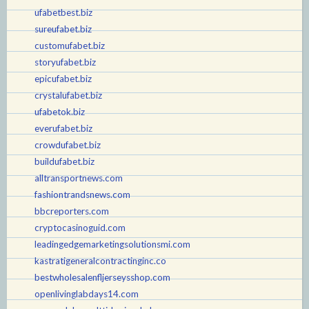
ufabetbest.biz
sureufabet.biz
customufabet.biz
storyufabet.biz
epicufabet.biz
crystalufabet.biz
ufabetok.biz
everufabet.biz
crowdufabet.biz
buildufabet.biz
alltransportnews.com
fashiontrandsnews.com
bbcreporters.com
cryptocasinoguid.com
leadingedgemarketingsolutionsmi.com
kastratigeneralcontractinginc.co
bestwholesalenfljerseysshop.com
openlivinglabdays14.com