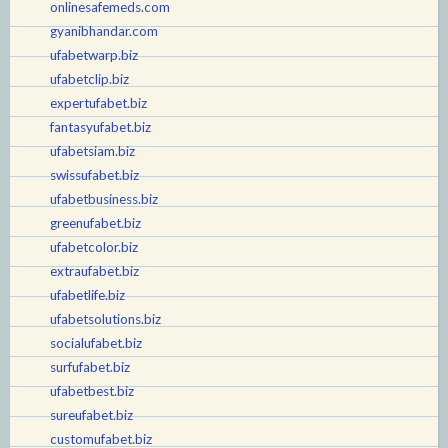
onlinesafemeds.com
gyanibhandar.com
ufabetwarp.biz
ufabetclip.biz
expertufabet.biz
fantasyufabet.biz
ufabetsiam.biz
swissufabet.biz
ufabetbusiness.biz
greenufabet.biz
ufabetcolor.biz
extraufabet.biz
ufabetlife.biz
ufabetsolutions.biz
socialufabet.biz
surfufabet.biz
ufabetbest.biz
sureufabet.biz
customufabet.biz