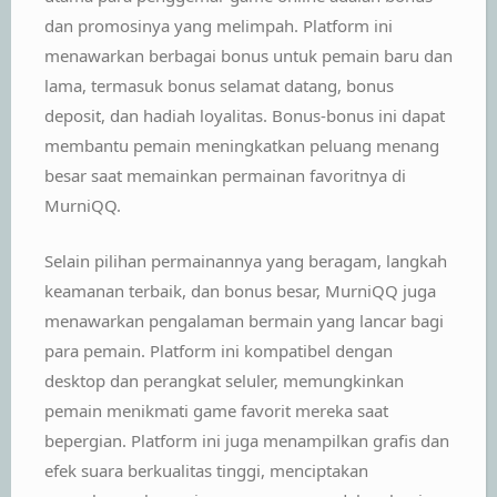
dan promosinya yang melimpah. Platform ini
menawarkan berbagai bonus untuk pemain baru dan
lama, termasuk bonus selamat datang, bonus
deposit, dan hadiah loyalitas. Bonus-bonus ini dapat
membantu pemain meningkatkan peluang menang
besar saat memainkan permainan favoritnya di
MurniQQ.
Selain pilihan permainannya yang beragam, langkah
keamanan terbaik, dan bonus besar, MurniQQ juga
menawarkan pengalaman bermain yang lancar bagi
para pemain. Platform ini kompatibel dengan
desktop dan perangkat seluler, memungkinkan
pemain menikmati game favorit mereka saat
bepergian. Platform ini juga menampilkan grafis dan
efek suara berkualitas tinggi, menciptakan