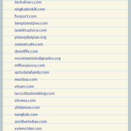
techsilvers.com
ningkatinskill.com
fivsport.com
templatedzine.com
lawinfoadvice.com
phenqdietplan.org
sumnercafe.com
dunetflix.com
movimientoindignados.org
milfxxxpussy.com
uptodatefamily.com
musitop.com
utyam.com
lacostituzioneblog.com
ohyeea.com
zhitiemoe.com
nungkub.com
anotherindian.com
xylemcider.com