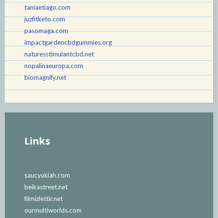
taniaetiago.com
juzfitketo.com
pasomaga.com
impactgardencbdgummies.org
naturesstimulantcbd.net
nopalinaeuropa.com
biomagnify.net
Links
saucyukiah.com
beikastreet.net
filmizlettir.net
ourmultiworlds.com