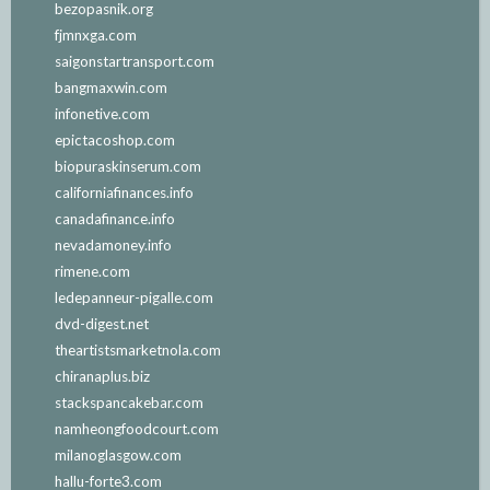
bezopasnik.org
fjmnxga.com
saigonstartransport.com
bangmaxwin.com
infonetive.com
epictacoshop.com
biopuraskinserum.com
californiafinances.info
canadafinance.info
nevadamoney.info
rimene.com
ledepanneur-pigalle.com
dvd-digest.net
theartistsmarketnola.com
chiranaplus.biz
stackspancakebar.com
namheongfoodcourt.com
milanoglasgow.com
hallu-forte3.com