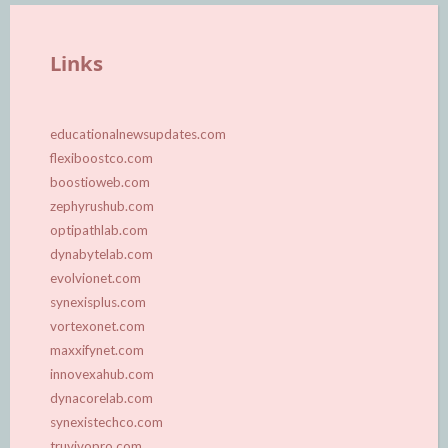
Links
educationalnewsupdates.com
flexiboostco.com
boostioweb.com
zephyrushub.com
optipathlab.com
dynabytelab.com
evolvionet.com
synexisplus.com
vortexonet.com
maxxifynet.com
innovexahub.com
dynacorelab.com
synexistechco.com
truvivopro.com