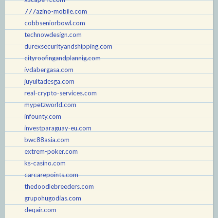
777azino-mobile.com
cobbseniorbowl.com
technowdesign.com
durexsecurityandshipping.com
cityroofingandplannig.com
ivdabergasa.com
juyultadesga.com
real-crypto-services.com
mypetzworld.com
infounty.com
investparaguay-eu.com
bwc88asia.com
extrem-poker.com
ks-casino.com
carcarepoints.com
thedoodlebreeders.com
grupohugodias.com
deqair.com