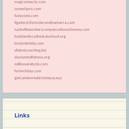
magconnectx.com
synexispro.com
holayomi.com
ligadeciclismodecundinamarca.com
nashvilleworkerscompensationattorney.com
holyfamilycathedralschool.org
londonkiddy.com
ufabetcoaching.biz
davismindfulness.org
millionairebyte.com
fortechday.com
getcaminorealestateusa.xyz
Links