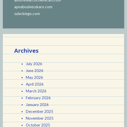
apnabusinesskaro.com
suleckiego.com
Archives
July 2026
June 2026
May 2026
April 2026
March 2026
February 2026
January 2026
December 2025
November 2025
October 2025