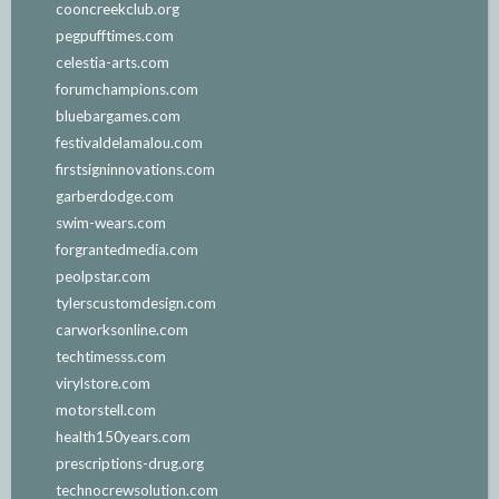
cooncreekclub.org
pegpufftimes.com
celestia-arts.com
forumchampions.com
bluebargames.com
festivaldelamalou.com
firstsigninnovations.com
garberdodge.com
swim-wears.com
forgrantedmedia.com
peolpstar.com
tylerscustomdesign.com
carworksonline.com
techtimesss.com
virylstore.com
motorstell.com
health150years.com
prescriptions-drug.org
technocrewsolution.com