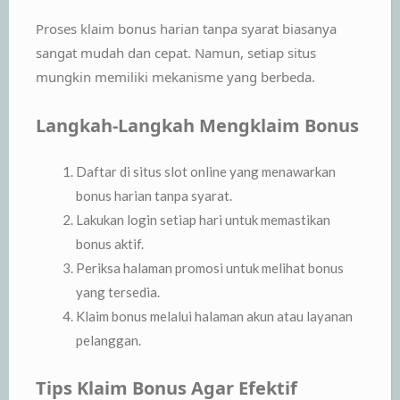
Proses klaim bonus harian tanpa syarat biasanya
sangat mudah dan cepat. Namun, setiap situs
mungkin memiliki mekanisme yang berbeda.
Langkah-Langkah Mengklaim Bonus
Daftar di situs slot online yang menawarkan
bonus harian tanpa syarat.
Lakukan login setiap hari untuk memastikan
bonus aktif.
Periksa halaman promosi untuk melihat bonus
yang tersedia.
Klaim bonus melalui halaman akun atau layanan
pelanggan.
Tips Klaim Bonus Agar Efektif