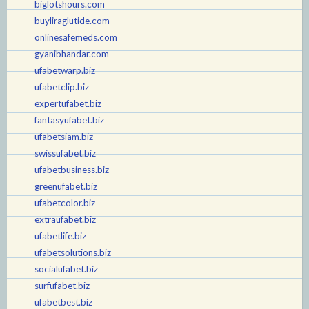
biglotshours.com
buyliraglutide.com
onlinesafemeds.com
gyanibhandar.com
ufabetwarp.biz
ufabetclip.biz
expertufabet.biz
fantasyufabet.biz
ufabetsiam.biz
swissufabet.biz
ufabetbusiness.biz
greenufabet.biz
ufabetcolor.biz
extraufabet.biz
ufabetlife.biz
ufabetsolutions.biz
socialufabet.biz
surfufabet.biz
ufabetbest.biz