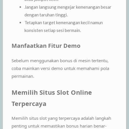
Jangan langsung mengejar kemenangan besar
dengan taruhan tinggi.
Tetapkan target kemenangan kecil namun
konsisten setiap sesi bermain.
Manfaatkan Fitur Demo
Sebelum menggunakan bonus di mesin tertentu,
coba mainkan versi demo untuk memahami pola
permainan.
Memilih Situs Slot Online
Terpercaya
Memilih situs slot yang terpercaya adalah langkah
penting untuk memastikan bonus harian benar-