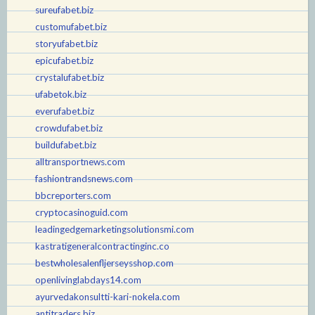
sureufabet.biz
customufabet.biz
storyufabet.biz
epicufabet.biz
crystalufabet.biz
ufabetok.biz
everufabet.biz
crowdufabet.biz
buildufabet.biz
alltransportnews.com
fashiontrandsnews.com
bbcreporters.com
cryptocasinoguid.com
leadingedgemarketingsolutionsmi.com
kastratigeneralcontractinginc.co
bestwholesalenfljerseysshop.com
openlivinglabdays14.com
ayurvedakonsultti-kari-nokela.com
antitraders.biz