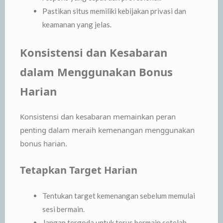
Pastikan situs memiliki kebijakan privasi dan
keamanan yang jelas.
Konsistensi dan Kesabaran
dalam Menggunakan Bonus
Harian
Konsistensi dan kesabaran memainkan peran
penting dalam meraih kemenangan menggunakan
bonus harian.
Tetapkan Target Harian
Tentukan target kemenangan sebelum memulai
sesi bermain.
Jangan tergoda untuk terus bermain setelah