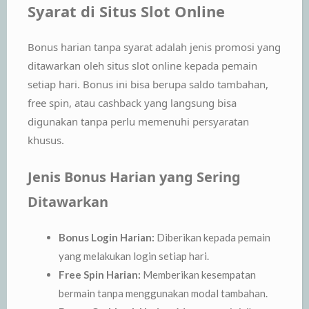
Syarat di Situs Slot Online
Bonus harian tanpa syarat adalah jenis promosi yang
ditawarkan oleh situs slot online kepada pemain
setiap hari. Bonus ini bisa berupa saldo tambahan,
free spin, atau cashback yang langsung bisa
digunakan tanpa perlu memenuhi persyaratan
khusus.
Jenis Bonus Harian yang Sering
Ditawarkan
Bonus Login Harian:
Diberikan kepada pemain
yang melakukan login setiap hari.
Free Spin Harian:
Memberikan kesempatan
bermain tanpa menggunakan modal tambahan.