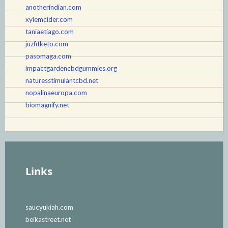
anotherindian.com
xylemcider.com
taniaetiago.com
juzfitketo.com
pasomaga.com
impactgardencbdgummies.org
naturesstimulantcbd.net
nopalinaeuropa.com
biomagnify.net
Links
saucyukiah.com
beikastreet.net