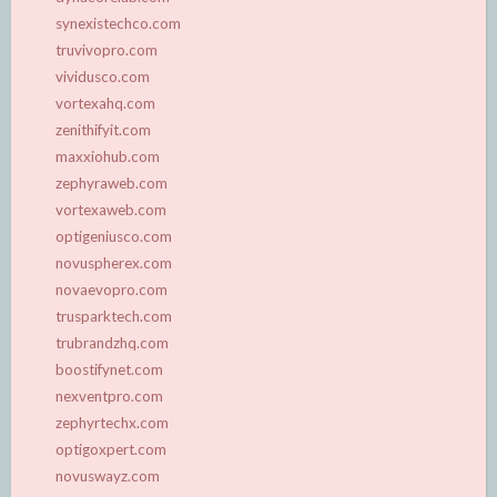
synexistechco.com
truvivopro.com
vividusco.com
vortexahq.com
zenithifyit.com
maxxiohub.com
zephyraweb.com
vortexaweb.com
optigeniusco.com
novuspherex.com
novaevopro.com
trusparktech.com
trubrandzhq.com
boostifynet.com
nexventpro.com
zephyrtechx.com
optigoxpert.com
novuswayz.com