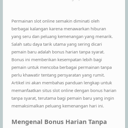
Permainan slot online semakin diminati oleh
berbagai kalangan karena menawarkan hiburan
yang seru dan peluang kemenangan yang menarik.
Salah satu daya tarik utama yang sering dicari
pemain baru adalah bonus harian tanpa syarat.
Bonus ini memberikan kesempatan lebih bagi
pemain untuk mencoba berbagai permainan tanpa
perlu khawatir tentang persyaratan yang rumit.
Artikel ini akan membahas panduan lengkap untuk
memanfaatkan situs slot online dengan bonus harian
tanpa syarat, terutama bagi pemain baru yang ingin
memaksimalkan peluang kemenangan hari ini.
Mengenal Bonus Harian Tanpa