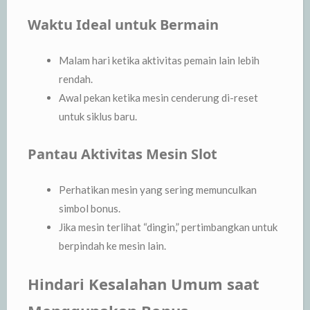
Waktu Ideal untuk Bermain
Malam hari ketika aktivitas pemain lain lebih
rendah.
Awal pekan ketika mesin cenderung di-reset
untuk siklus baru.
Pantau Aktivitas Mesin Slot
Perhatikan mesin yang sering memunculkan
simbol bonus.
Jika mesin terlihat “dingin,” pertimbangkan untuk
berpindah ke mesin lain.
Hindari Kesalahan Umum saat