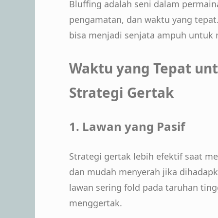
Bluffing adalah seni dalam permai
pengamatan, dan waktu yang tepat. 
bisa menjadi senjata ampuh untuk
Waktu yang Tepat u
Strategi Gertak
1. Lawan yang Pasif
Strategi gertak lebih efektif saat
dan mudah menyerah jika dihadapka
lawan sering fold pada taruhan tin
menggertak.