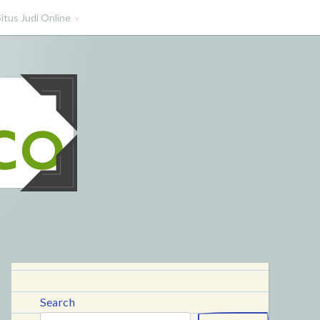
Situs Judi Online
Pulsa: Cara
 cepat menang. Nikmati kemudahan
ih jackpot.
t Menang
Search