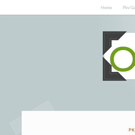
Skip
Home
Pkv G
to
content
Slot Gac
Mainkan slot gacor dengan 
bertr
Mudah
PO
PK