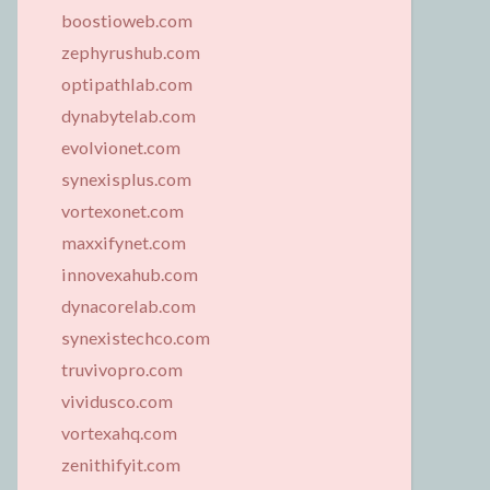
boostioweb.com
zephyrushub.com
optipathlab.com
dynabytelab.com
evolvionet.com
synexisplus.com
vortexonet.com
maxxifynet.com
innovexahub.com
dynacorelab.com
synexistechco.com
truvivopro.com
vividusco.com
vortexahq.com
zenithifyit.com