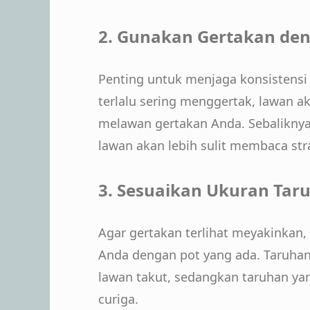
2. Gunakan Gertakan den
Penting untuk menjaga konsistensi
terlalu sering menggertak, lawan a
melawan gertakan Anda. Sebaliknya,
lawan akan lebih sulit membaca str
3. Sesuaikan Ukuran Tar
Agar gertakan terlihat meyakinkan
Anda dengan pot yang ada. Taruhan
lawan takut, sedangkan taruhan ya
curiga.