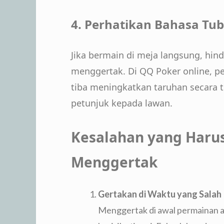
4. Perhatikan Bahasa Tu
Jika bermain di meja langsung, hi
menggertak. Di QQ Poker online, pe
tiba meningkatkan taruhan secara t
petunjuk kepada lawan.
Kesalahan yang Harus
Menggertak
Gertakan di Waktu yang Salah
Menggertak di awal permainan at