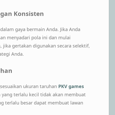
gan Konsisten
 dalam gaya bermain Anda. Jika Anda
kan menyadari pola ini dan mulai
 jika gertakan digunakan secara selektif,
ategi Anda.
uhan
, sesuaikan ukuran taruhan
PKV games
 yang terlalu kecil tidak akan membuat
ng terlalu besar dapat membuat lawan