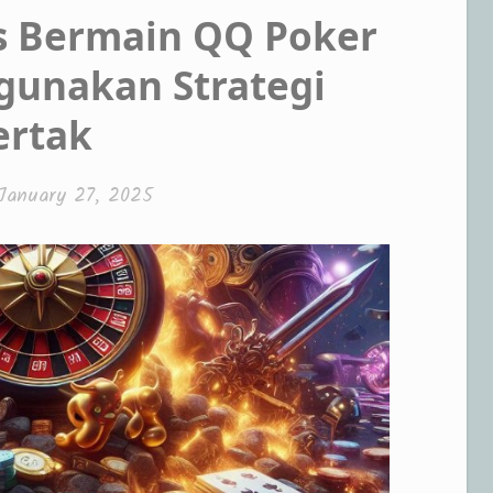
s Bermain QQ Poker
unakan Strategi
ertak
January 27, 2025