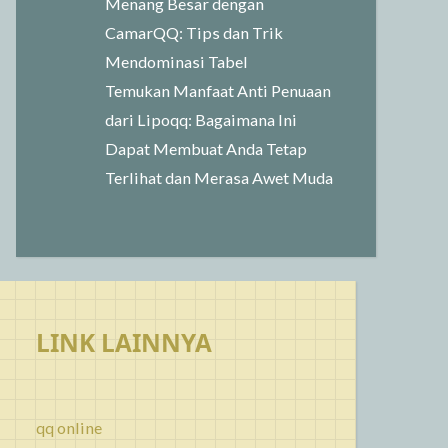
Menang Besar dengan
CamarQQ: Tips dan Trik
Mendominasi Tabel
Temukan Manfaat Anti Penuaan
dari Lipoqq: Bagaimana Ini
Dapat Membuat Anda Tetap
Terlihat dan Merasa Awet Muda
LINK LAINNYA
qq online