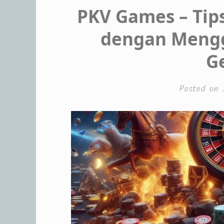
IN
PKV Games – Tip
dengan Mengg
G
Posted on