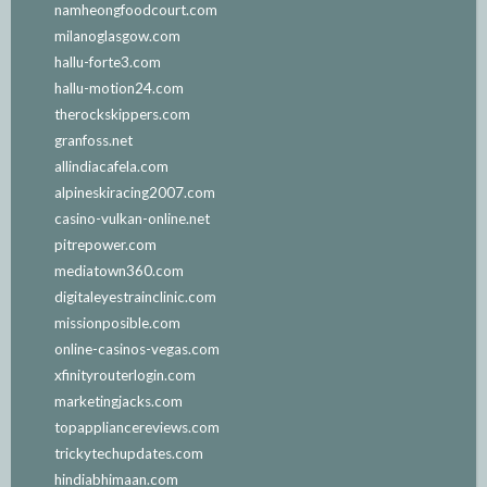
namheongfoodcourt.com
milanoglasgow.com
hallu-forte3.com
hallu-motion24.com
therockskippers.com
granfoss.net
allindiacafela.com
alpineskiracing2007.com
casino-vulkan-online.net
pitrepower.com
mediatown360.com
digitaleyestrainclinic.com
missionposible.com
online-casinos-vegas.com
xfinityrouterlogin.com
marketingjacks.com
topappliancereviews.com
trickytechupdates.com
hindiabhimaan.com