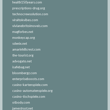
health150years.com
prescriptions-drug.org
technocrewsolution.com
viraltokvibes.com
vivianebritoimoveis.com
magforbes.net
monkeycap.org
sdenix.net
amarinhillcrest.com
the-tourist.org
advogato.net
isafebag.net
bloombergz.com
enterpriseboosts.com
casino-kartenspiele.com
casino-automatenspiele.org
casino-tischspiele.com
otbody.com
jamestrust.net