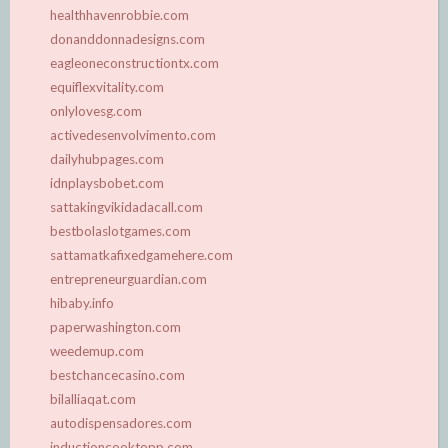
healthhavenrobbie.com
donanddonnadesigns.com
eagleoneconstructiontx.com
equiflexvitality.com
onlylovesg.com
activedesenvolvimento.com
dailyhubpages.com
idnplaysbobet.com
sattakingvikidadacall.com
bestbolaslotgames.com
sattamatkafixedgamehere.com
entrepreneurguardian.com
hibaby.info
paperwashington.com
weedemup.com
bestchancecasino.com
bilalliaqat.com
autodispensadores.com
inductioncooktopp.com