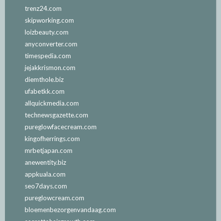
trenz24.com
skipworking.com
loizbeauty.com
anyconverter.com
timespedia.com
jejakkrismon.com
diemthole.biz
ufabetkk.com
allquickmedia.com
technewsgazette.com
pureglowfacecream.com
kingofherrings.com
mrbetjapan.com
anewentity.biz
appkuala.com
seo7days.com
pureglowcream.com
bloemenbezorgenvandaag.com