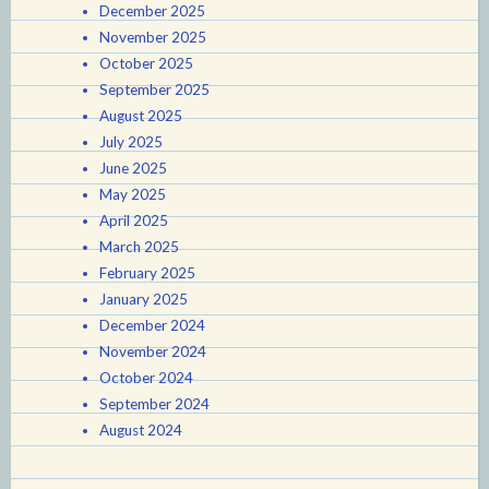
December 2025
November 2025
October 2025
September 2025
August 2025
July 2025
June 2025
May 2025
April 2025
March 2025
February 2025
January 2025
December 2024
November 2024
October 2024
September 2024
August 2024