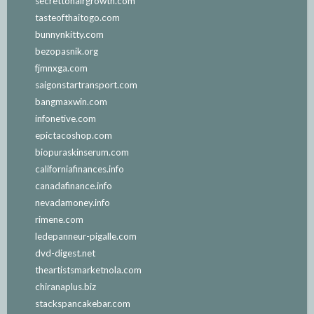
secrettohairgrowth.com
tasteofthaitogo.com
bunnynkitty.com
bezopasnik.org
fjmnxga.com
saigonstartransport.com
bangmaxwin.com
infonetive.com
epictacoshop.com
biopuraskinserum.com
californiafinances.info
canadafinance.info
nevadamoney.info
rimene.com
ledepanneur-pigalle.com
dvd-digest.net
theartistsmarketnola.com
chiranaplus.biz
stackspancakebar.com