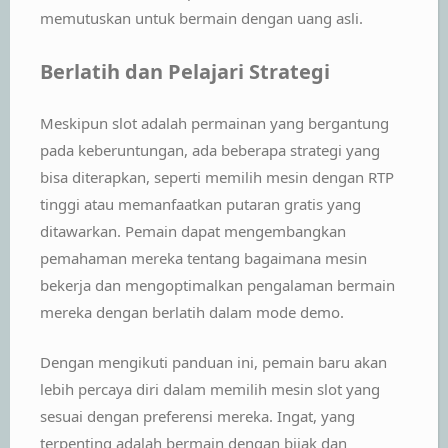
memutuskan untuk bermain dengan uang asli.
Berlatih dan Pelajari Strategi
Meskipun slot adalah permainan yang bergantung
pada keberuntungan, ada beberapa strategi yang
bisa diterapkan, seperti memilih mesin dengan RTP
tinggi atau memanfaatkan putaran gratis yang
ditawarkan. Pemain dapat mengembangkan
pemahaman mereka tentang bagaimana mesin
bekerja dan mengoptimalkan pengalaman bermain
mereka dengan berlatih dalam mode demo.
Dengan mengikuti panduan ini, pemain baru akan
lebih percaya diri dalam memilih mesin slot yang
sesuai dengan preferensi mereka. Ingat, yang
terpenting adalah bermain dengan bijak dan