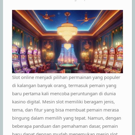
Slot online menjadi pilihan permainan yang populer
di kalangan banyak orang, termasuk pemain yang
baru pertama kali mencoba peruntungan di dunia
kasino digital. Mesin slot memiliki beragam jenis,
tema, dan fitur yang bisa membuat pemain merasa
bingung dalam memilih yang tepat. Namun, dengan
beberapa panduan dan pemahaman dasar, pemain
baru dapat dengan mudah menemukan mesin slot