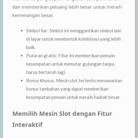
dan memberikan peluang lebih besar untuk meraih
kemenangan besar.
Simbol liar: Simbol ini menggantikan simbol lain
di layar untuk membentuk kombinasi yang lebih
baik.
Putaran gratis: Fitur ini memberikan pemain
kesempatan untuk memutar gulungan tanpa
harus bertaruh lagi.
Bonus khusus: Mesin slot tertentu menawarkan
bonus tambahan yang dapat memberikan
kesempatan pemain untuk meraih hadiah besar.
Memilih Mesin Slot dengan Fitur
Interaktif