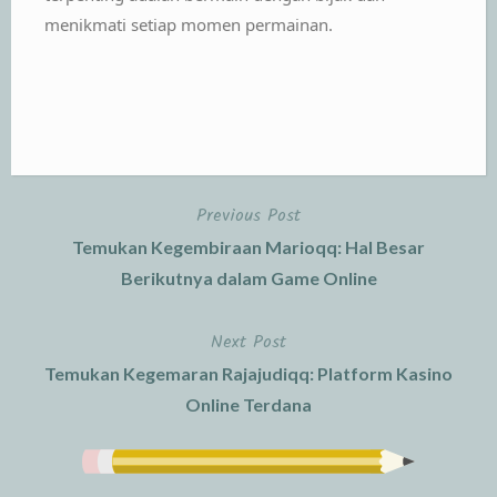
menikmati setiap momen permainan.
Previous Post
Post
Temukan Kegembiraan Marioqq: Hal Besar
navigation
Berikutnya dalam Game Online
Next Post
Temukan Kegemaran Rajajudiqq: Platform Kasino
Online Terdana