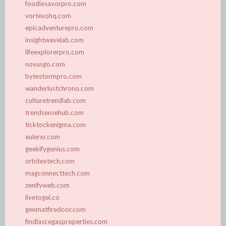
foodiesavorpro.com
vortexohq.com
epicadventurepro.com
insightwavelab.com
lifeexplorerpro.com
novusgo.com
bytestormpro.com
wanderlustchrono.com
culturetrendlab.com
trendsensehub.com
ticktockenigma.com
eulerxr.com
geekifygenius.com
orbitextech.com
magconnecttech.com
zenifyweb.com
livetogel.co
genmatfiredoor.com
findlascegasproperties.com