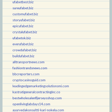
ufabetbest.biz
sureufabet.biz
customufabet.biz
storyufabet.biz
epicufabet.biz
crystalufabet.biz
ufabetok.biz
everufabet.biz
crowdufabet.biz
buildufabet.biz
alltransportnews.com
fashiontrandsnews.com
bbcreporters.com
cryptocasinoguid.com
leadingedgemarketingsolutionsmi.com
kastratigeneralcontractinginc.co
bestwholesalenfljerseysshop.com
openlivinglabdays14.com
ayurvedakonsultti-kari-nokela.com