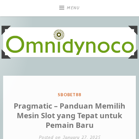
Skip
MENU
to
content
Slot Gacor Deposit Pulsa:
Mainkan slot gacor dengan deposit pulsa untuk cara
mudah dan cepat menang. Nikmati kemudahan
Cara Mudah dan Cepat
bertransaksi dan peluang besar untuk meraih jackpot.
Menang
POSTED
SBOBET88
IN
Pragmatic – Panduan Memilih
Mesin Slot yang Tepat untuk
Pemain Baru
Posted on
January 27, 2025