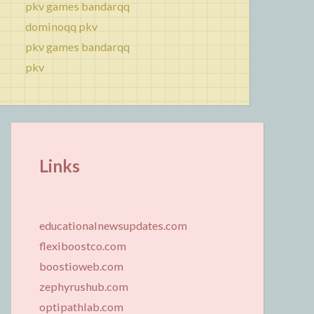
pkv games bandarqq
dominoqq pkv
pkv games bandarqq
pkv
Links
educationalnewsupdates.com
flexiboostco.com
boostioweb.com
zephyrushub.com
optipathlab.com