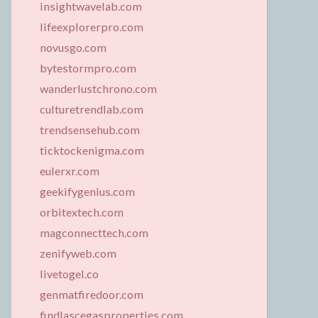
insightwavelab.com
lifeexplorerpro.com
novusgo.com
bytestormpro.com
wanderlustchrono.com
culturetrendlab.com
trendsensehub.com
ticktockenigma.com
eulerxr.com
geekifygenius.com
orbitextech.com
magconnecttech.com
zenifyweb.com
livetogel.co
genmatfiredoor.com
findlascegasproperties.com