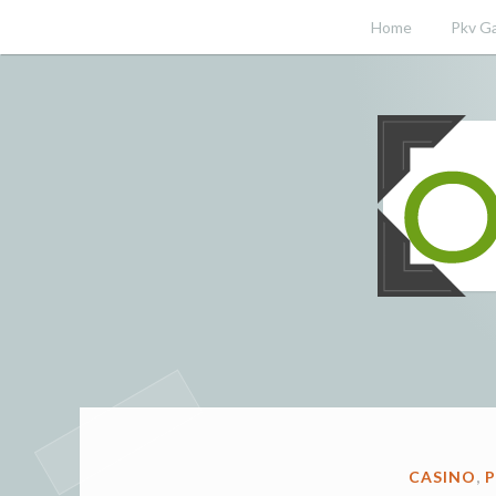
Skip
Home
Pkv G
to
content
Mainkan slot gacor dengan 
Slot Ga
bertr
Mudah
POSTED
CASINO
,
P