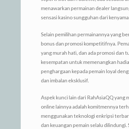
menawarkan permainan dealer langsun
sensasi kasino sungguhan dari kenyama
Selain pemilihan permainannya yang b
bonus dan promosi kompetitifnya. Pem
yang murah hati, dan ada promosi dan
kesempatan untuk memenangkan hadiah 
penghargaan kepada pemain loyal deng
dan imbalan eksklusif.
Aspek kunci lain dari RahAsiaQQ yang 
online lainnya adalah komitmennya terh
menggunakan teknologi enkripsi terbar
dan keuangan pemain selalu dilindungi.