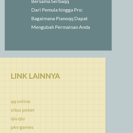
Bersama Serbaqq
Dari Pemula hingga Pro:
Bagaimana Pianoqq Dapat
Mengubah Permainan Anda
LINK LAINNYA
qq online
situs poker
qiu qiu
pkv games