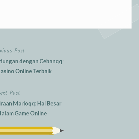
vious Post
tungan dengan Cebanqq:
sino Online Terbaik
ext Post
aan Marioqq: Hal Besar
dalam Game Online