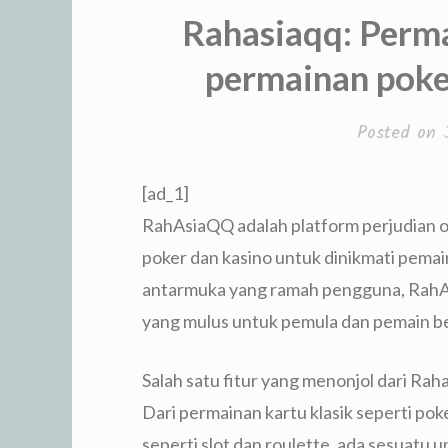
IN
Rahasiaqq: Perma
permainan poker
Posted on
[ad_1]
RahAsiaQQ adalah platform perjudian 
poker dan kasino untuk dinikmati pema
antarmuka yang ramah pengguna, Rah
yang mulus untuk pemula dan pemain 
Salah satu fitur yang menonjol dari Ra
Dari permainan kartu klasik seperti po
seperti slot dan roulette, ada sesuatu u