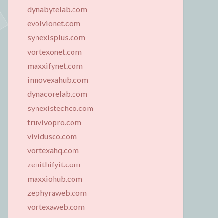
dynabytelab.com
evolvionet.com
synexisplus.com
vortexonet.com
maxxifynet.com
innovexahub.com
dynacorelab.com
synexistechco.com
truvivopro.com
vividusco.com
vortexahq.com
zenithifyit.com
maxxiohub.com
zephyraweb.com
vortexaweb.com