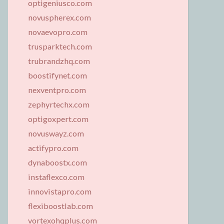
optigeniusco.com
novuspherex.com
novaevopro.com
trusparktech.com
trubrandzhq.com
boostifynet.com
nexventpro.com
zephyrtechx.com
optigoxpert.com
novuswayz.com
actifypro.com
dynaboostx.com
instaflexco.com
innovistapro.com
flexiboostlab.com
vortexohqplus.com