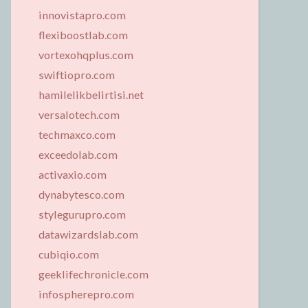
innovistapro.com
flexiboostlab.com
vortexohqplus.com
swiftiopro.com
hamilelikbelirtisi.net
versalotech.com
techmaxco.com
exceedolab.com
activaxio.com
dynabytesco.com
stylegurupro.com
datawizardslab.com
cubiqio.com
geeklifechronicle.com
infospherepro.com