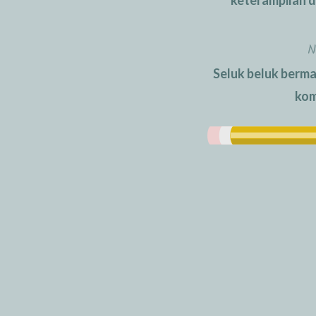
N
Seluk beluk berma
kom