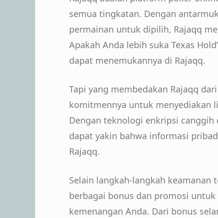
semua tingkatan. Dengan antarmu
permainan untuk dipilih, Rajaqq m
Apakah Anda lebih suka Texas Hold’
dapat menemukannya di Rajaqq.
Tapi yang membedakan Rajaqq dari 
komitmennya untuk menyediakan l
Dengan teknologi enkripsi canggih 
dapat yakin bahwa informasi pribad
Rajaqq.
Selain langkah-langkah keamanan 
berbagai bonus dan promosi unt
kemenangan Anda. Dari bonus sela