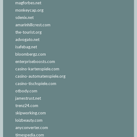
magforbes.net
monkeycap.org
sdenix.net
amarinhillcrest.com
the-tourist.org
advogato.net
isafebag.net
bloombergz.com
enterpriseboosts.com
casino-kartenspiele.com
casino-automatenspiele.org
casino-tischspiele.com
otbody.com
jamestrust.net
trenz24.com
skipworking.com
loizbeauty.com
anyconverter.com
timespedia.com