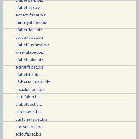
ufabetclip.biz
expertufabet.biz
fantasyufabet.biz
ufabetsiam.biz
swissufabet.biz
ufabetbusiness.biz
greenufabet.biz
ufabetcolor.biz
extraufabet.biz
ufabetlife.biz
ufabetsolutions.biz
socialufabet.biz
surfufabet.biz
ufabetbest.biz
sureufabet.biz
customufabet.biz
storyufabet.biz
epicufabet.biz