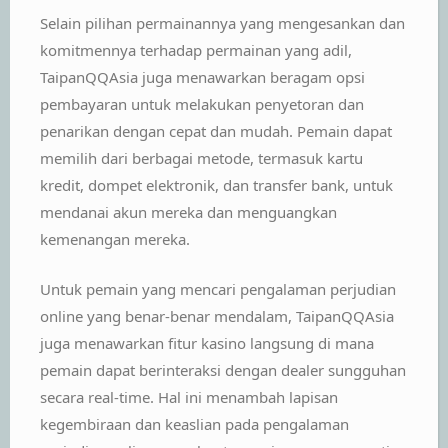
Selain pilihan permainannya yang mengesankan dan
komitmennya terhadap permainan yang adil,
TaipanQQAsia juga menawarkan beragam opsi
pembayaran untuk melakukan penyetoran dan
penarikan dengan cepat dan mudah. Pemain dapat
memilih dari berbagai metode, termasuk kartu
kredit, dompet elektronik, dan transfer bank, untuk
mendanai akun mereka dan menguangkan
kemenangan mereka.
Untuk pemain yang mencari pengalaman perjudian
online yang benar-benar mendalam, TaipanQQAsia
juga menawarkan fitur kasino langsung di mana
pemain dapat berinteraksi dengan dealer sungguhan
secara real-time. Hal ini menambah lapisan
kegembiraan dan keaslian pada pengalaman