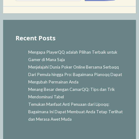
Recent Posts
Mengapa PlayerQQ adalah Pilihan Terbaik untuk
Gamer di Mana Saja
Menjelajahi Dunia Poker Online Bersama Serbaqq
Dari Pemula hingga Pro: Bagaimana Pianoqq Dapat
Mengubah Permainan Anda
Menang Besar dengan CamarQQ: Tips dan Trik
Mendominasi Tabel
Temukan Manfaat Anti Penuaan dari Lipoqq:
Bagaimana Ini Dapat Membuat Anda Tetap Terlihat
dan Merasa Awet Muda