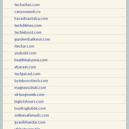
techashes.com
canyouwash.co
havadisantalya.com
techdtimes.com
techieboot.com
gundembalikesir.com
itechar.com
yesbold.com
healthhubzone.com
ebaraat.com
techjuiced.com
byteboosttech.com
magnexushub.com
virtuogoweb.com
biglotshours.com
buyliraglutide.com
onlinesafemeds.com
gyanibhandar.com
ufabetwarp.biz