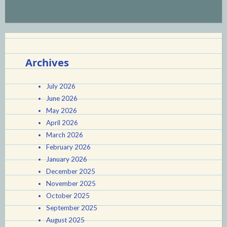
Archives
July 2026
June 2026
May 2026
April 2026
March 2026
February 2026
January 2026
December 2025
November 2025
October 2025
September 2025
August 2025