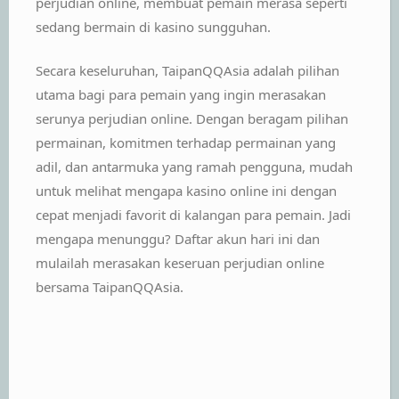
perjudian online, membuat pemain merasa seperti
sedang bermain di kasino sungguhan.
Secara keseluruhan, TaipanQQAsia adalah pilihan
utama bagi para pemain yang ingin merasakan
serunya perjudian online. Dengan beragam pilihan
permainan, komitmen terhadap permainan yang
adil, dan antarmuka yang ramah pengguna, mudah
untuk melihat mengapa kasino online ini dengan
cepat menjadi favorit di kalangan para pemain. Jadi
mengapa menunggu? Daftar akun hari ini dan
mulailah merasakan keseruan perjudian online
bersama TaipanQQAsia.