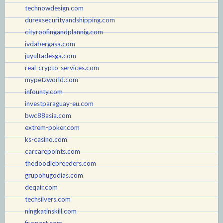
technowdesign.com
durexsecurityandshipping.com
cityroofingandplannig.com
ivdabergasa.com
juyultadesga.com
real-crypto-services.com
mypetzworld.com
infounty.com
investparaguay-eu.com
bwc88asia.com
extrem-poker.com
ks-casino.com
carcarepoints.com
thedoodlebreeders.com
grupohugodias.com
deqair.com
techsilvers.com
ningkatinskill.com
fivsport.com