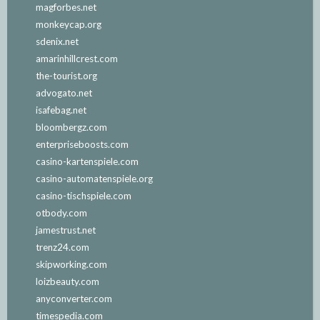
magforbes.net
monkeycap.org
sdenix.net
amarinhillcrest.com
the-tourist.org
advogato.net
isafebag.net
bloombergz.com
enterpriseboosts.com
casino-kartenspiele.com
casino-automatenspiele.org
casino-tischspiele.com
otbody.com
jamestrust.net
trenz24.com
skipworking.com
loizbeauty.com
anyconverter.com
timespedia.com