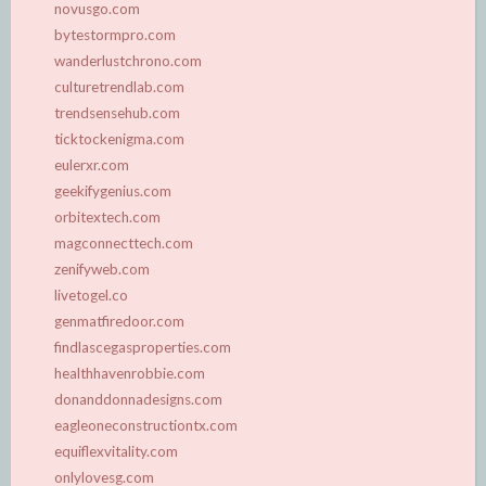
novusgo.com
bytestormpro.com
wanderlustchrono.com
culturetrendlab.com
trendsensehub.com
ticktockenigma.com
eulerxr.com
geekifygenius.com
orbitextech.com
magconnecttech.com
zenifyweb.com
livetogel.co
genmatfiredoor.com
findlascegasproperties.com
healthhavenrobbie.com
donanddonnadesigns.com
eagleoneconstructiontx.com
equiflexvitality.com
onlylovesg.com