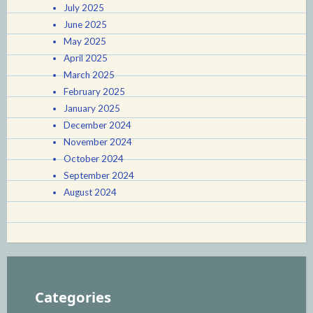
July 2025
June 2025
May 2025
April 2025
March 2025
February 2025
January 2025
December 2024
November 2024
October 2024
September 2024
August 2024
Categories