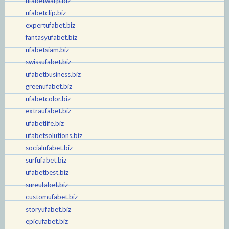
ufabetwarp.biz
ufabetclip.biz
expertufabet.biz
fantasyufabet.biz
ufabetsiam.biz
swissufabet.biz
ufabetbusiness.biz
greenufabet.biz
ufabetcolor.biz
extraufabet.biz
ufabetlife.biz
ufabetsolutions.biz
socialufabet.biz
surfufabet.biz
ufabetbest.biz
sureufabet.biz
customufabet.biz
storyufabet.biz
epicufabet.biz