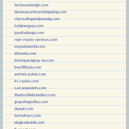
technowdesign.com
durexsecurityandshipping.com
cityroofingandplannig.com
ivdabergasa.com
juyultadesga.com
real-crypto-services.com
mypetzworld.com
infounty.com
investparaguay-eu.com
bwc88asia.com
extrem-poker.com
ks-casino.com
carcarepoints.com
thedoodlebreeders.com
grupohugodias.com
deqair.com
techsilvers.com
ningkatinskill.com