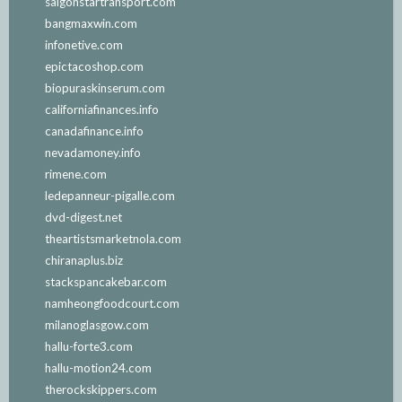
saigonstartransport.com
bangmaxwin.com
infonetive.com
epictacoshop.com
biopuraskinserum.com
californiafinances.info
canadafinance.info
nevadamoney.info
rimene.com
ledepanneur-pigalle.com
dvd-digest.net
theartistsmarketnola.com
chiranaplus.biz
stackspancakebar.com
namheongfoodcourt.com
milanoglasgow.com
hallu-forte3.com
hallu-motion24.com
therockskippers.com