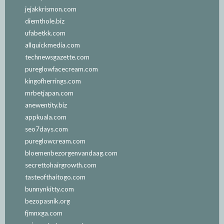
jejakkrismon.com
diemthole.biz
ufabetkk.com
allquickmedia.com
technewsgazette.com
pureglowfacecream.com
kingofherrings.com
mrbetjapan.com
anewentity.biz
appkuala.com
seo7days.com
pureglowcream.com
bloemenbezorgenvandaag.com
secrettohairgrowth.com
tasteofthaitogo.com
bunnynkitty.com
bezopasnik.org
fjmnxga.com