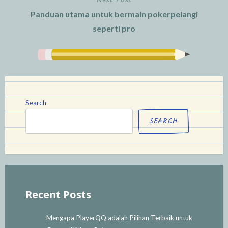
Panduan utama untuk bermain pokerpelangi
seperti pro
Search
SEARCH
Recent Posts
Mengapa PlayerQQ adalah Pilihan Terbaik untuk