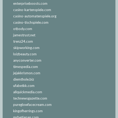
enterpriseboosts.com
casino-kartenspiele.com
casino-automatenspiele.org
casino-tischspiele.com
otbody.com
jamestrust.net
trenz24.com
skipworking.com
loizbeauty.com
anyconverter.com
timespedia.com
jejakkrismon.com
diemthole.biz
ufabetkk.com
allquickmedia.com
technewsgazette.com
pureglowfacecream.com
kingofherrings.com
mrbetjapan.com