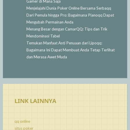
Gamer di Mana Saja
Menjelajahi Dunia Poker Online Bersama Serbaqq
Dari Pemula hingga Pro: Bagaimana Pianoqq Dapat
Mengubah Permainan Anda
Menang Besar dengan CamarQQ: Tips dan Trik
Mendominasi Tabel
Temukan Manfaat Anti Penuaan dari Lipoqq:
Bagaimana Ini Dapat Membuat Anda Tetap Terlihat
dan Merasa Awet Muda
LINK LAINNYA
qq online
situs poker