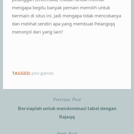
mengapa begitu banyak pemain memilih untuk
bermain di situs ini. Jadi mengapa tidak mencobanya
dan melihat sendiri apa yang membuat Pelangiqq
menonjol dari yang lain?
pkv games
TAGGED:
Previous Post
Post
Bersiaplah untuk mendominasi tabel dengan
navigation
Rajaqq
Next Post