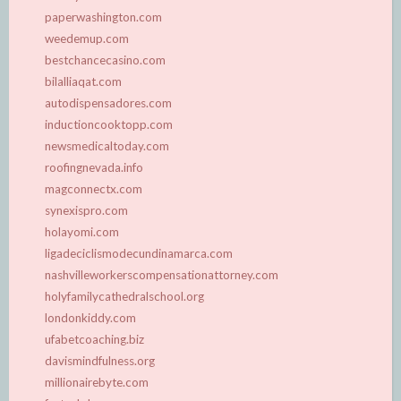
paperwashington.com
weedemup.com
bestchancecasino.com
bilalliaqat.com
autodispensadores.com
inductioncooktopp.com
newsmedicaltoday.com
roofingnevada.info
magconnectx.com
synexispro.com
holayomi.com
ligadeciclismodecundinamarca.com
nashvilleworkerscompensationattorney.com
holyfamilycathedralschool.org
londonkiddy.com
ufabetcoaching.biz
davismindfulness.org
millionairebyte.com