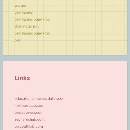
qiu qiu
pkv games
pkv games bandarqq
dominoqq pkv
pkv games bandarqq
pkv
Links
educationalnewsupdates.com
flexiboostco.com
boostioweb.com
zephyrushub.com
optipathlab.com