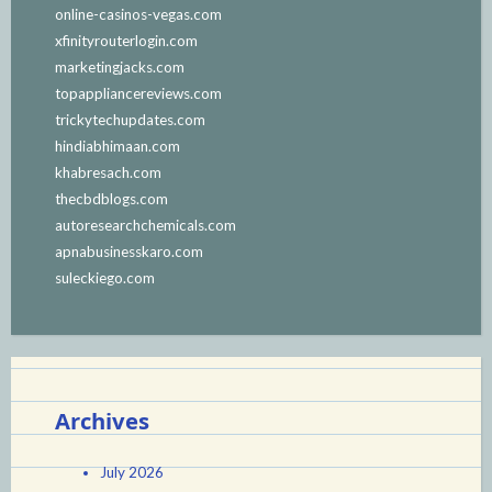
online-casinos-vegas.com
xfinityrouterlogin.com
marketingjacks.com
topappliancereviews.com
trickytechupdates.com
hindiabhimaan.com
khabresach.com
thecbdblogs.com
autoresearchchemicals.com
apnabusinesskaro.com
suleckiego.com
Archives
July 2026