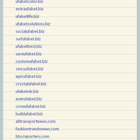
ufabetcolor.biz
extraufabet.biz
ufabetlife.biz
ufabetsolutions.biz
socialufabet.biz
surfufabet.biz
ufabetbest.biz
sureufabet.biz
customufabet.biz
storyufabet.biz
epicufabet.biz
crystalufabet.biz
ufabetok.biz
everufabet.biz
crowdufabet.biz
buildufabet.biz
alltransportnews.com
fashiontrandsnews.com
bbcreporters.com