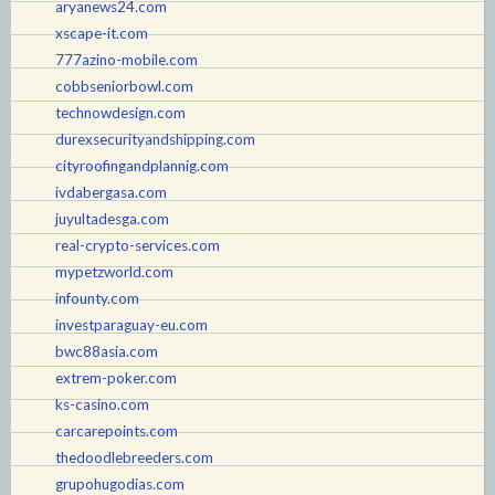
aryanews24.com
xscape-it.com
777azino-mobile.com
cobbseniorbowl.com
technowdesign.com
durexsecurityandshipping.com
cityroofingandplannig.com
ivdabergasa.com
juyultadesga.com
real-crypto-services.com
mypetzworld.com
infounty.com
investparaguay-eu.com
bwc88asia.com
extrem-poker.com
ks-casino.com
carcarepoints.com
thedoodlebreeders.com
grupohugodias.com