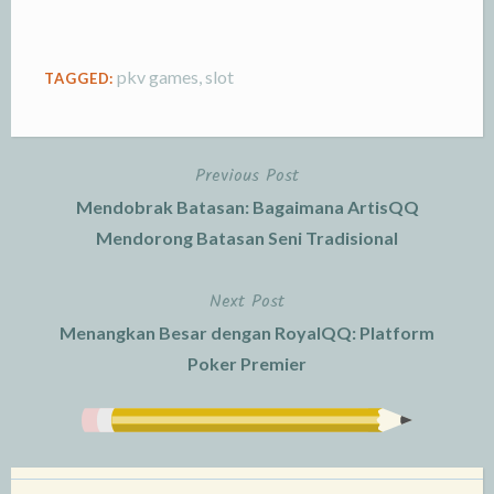
pkv games
,
slot
TAGGED:
Previous Post
Post
Mendobrak Batasan: Bagaimana ArtisQQ
navigation
Mendorong Batasan Seni Tradisional
Next Post
Menangkan Besar dengan RoyalQQ: Platform
Poker Premier