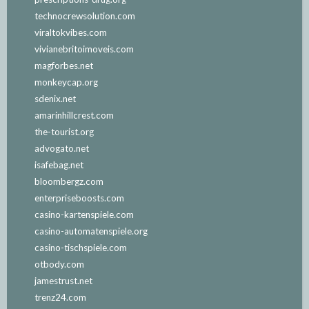
technocrewsolution.com
viraltokvibes.com
vivianebritoimoveis.com
magforbes.net
monkeycap.org
sdenix.net
amarinhillcrest.com
the-tourist.org
advogato.net
isafebag.net
bloombergz.com
enterpriseboosts.com
casino-kartenspiele.com
casino-automatenspiele.org
casino-tischspiele.com
otbody.com
jamestrust.net
trenz24.com