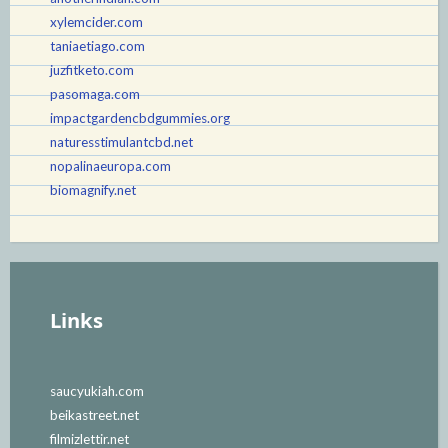
xylemcider.com
taniaetiago.com
juzfitketo.com
pasomaga.com
impactgardencbdgummies.org
naturesstimulantcbd.net
nopalinaeuropa.com
biomagnify.net
Links
saucyukiah.com
beikastreet.net
filmizlettir.net