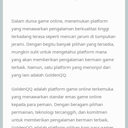
Dalam dunia game online, menemukan platform
yang menawarkan pengalaman berkualitas tinggi
terkadang terasa seperti mencari jarum di tumpukan
jerami. Dengan begitu banyak pilihan yang tersedia,
mungkin sulit untuk mengetahui platform mana
yang akan memberikan pengalaman bermain game
terbaik. Namun, satu platform yang menonjol dari
yang lain adalah GoldenQQ.
GoldenQQ adalah platform game online terkemuka
yang menawarkan standar emas game online
kepada para pemain. Dengan beragam pilihan
permainan, teknologi tercanggih, dan komitmen
untuk memberikan pengalaman bermain terbaik,
GoldenQQ adalah platform pilihan bagi para gamer