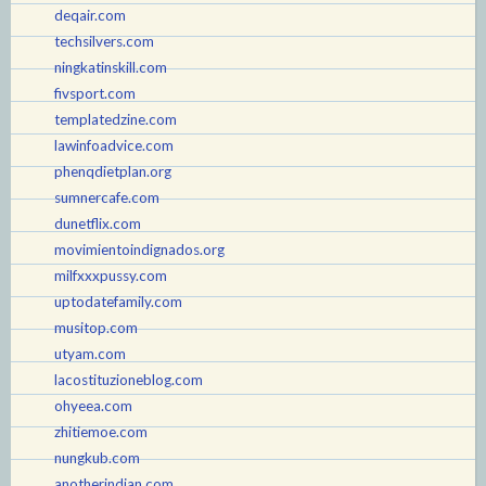
deqair.com
techsilvers.com
ningkatinskill.com
fivsport.com
templatedzine.com
lawinfoadvice.com
phenqdietplan.org
sumnercafe.com
dunetflix.com
movimientoindignados.org
milfxxxpussy.com
uptodatefamily.com
musitop.com
utyam.com
lacostituzioneblog.com
ohyeea.com
zhitiemoe.com
nungkub.com
anotherindian.com