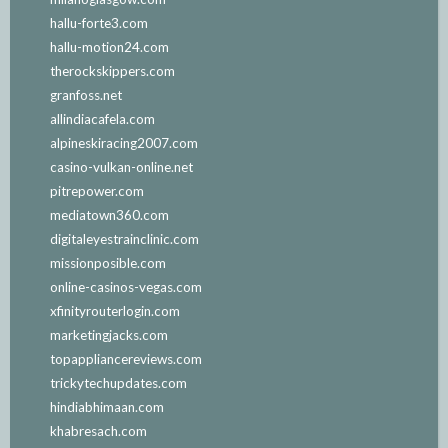
hallu-forte3.com
hallu-motion24.com
therockskippers.com
granfoss.net
allindiacafela.com
alpineskiracing2007.com
casino-vulkan-online.net
pitrepower.com
mediatown360.com
digitaleyestrainclinic.com
missionposible.com
online-casinos-vegas.com
xfinityrouterlogin.com
marketingjacks.com
topappliancereviews.com
trickytechupdates.com
hindiabhimaan.com
khabresach.com