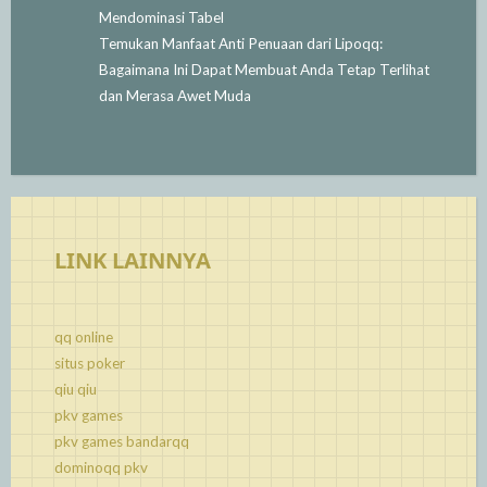
Mendominasi Tabel
Temukan Manfaat Anti Penuaan dari Lipoqq:
Bagaimana Ini Dapat Membuat Anda Tetap Terlihat
dan Merasa Awet Muda
LINK LAINNYA
qq online
situs poker
qiu qiu
pkv games
pkv games bandarqq
dominoqq pkv