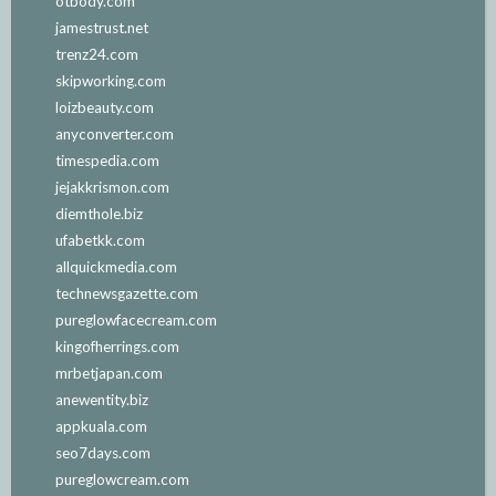
otbody.com
jamestrust.net
trenz24.com
skipworking.com
loizbeauty.com
anyconverter.com
timespedia.com
jejakkrismon.com
diemthole.biz
ufabetkk.com
allquickmedia.com
technewsgazette.com
pureglowfacecream.com
kingofherrings.com
mrbetjapan.com
anewentity.biz
appkuala.com
seo7days.com
pureglowcream.com