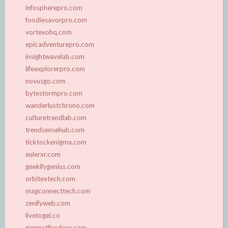
infospherepro.com
foodiesavorpro.com
vortexohq.com
epicadventurepro.com
insightwavelab.com
lifeexplorerpro.com
novusgo.com
bytestormpro.com
wanderlustchrono.com
culturetrendlab.com
trendsensehub.com
ticktockenigma.com
eulerxr.com
geekifygenius.com
orbitextech.com
magconnecttech.com
zenifyweb.com
livetogel.co
genmatfiredoor.com