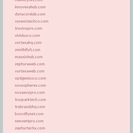
innovexahub.com
dynacorelab.com
synexistechco.com
truvivopro.com
vividusco.com
vortexahq.com
zenithifyit.com
maxxiohub.com
zephyraweb.com
vortexaweb.com
optigeniusco.com
novuspherex.com
novaevopro.com
trusparktech.com
trubrandzhq.com
boostifynet.com
nexventpro.com
zephyrtechx.com