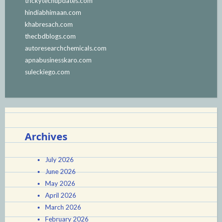
trickytechupdates.com
hindiabhimaan.com
khabresach.com
thecbdblogs.com
autoresearchchemicals.com
apnabusinesskaro.com
suleckiego.com
Archives
July 2026
June 2026
May 2026
April 2026
March 2026
February 2026