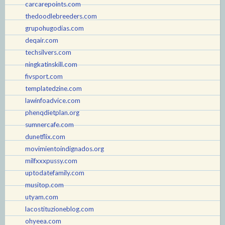
carcarepoints.com
thedoodlebreeders.com
grupohugodias.com
deqair.com
techsilvers.com
ningkatinskill.com
fivsport.com
templatedzine.com
lawinfoadvice.com
phenqdietplan.org
sumnercafe.com
dunetflix.com
movimientoindignados.org
milfxxxpussy.com
uptodatefamily.com
musitop.com
utyam.com
lacostituzioneblog.com
ohyeea.com