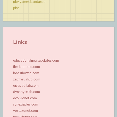
pkv games bandarqq
pkv
Links
educationalnewsupdates.com
flexiboostco.com
boostioweb.com
zephyrushub.com
optipathlab.com
dynabytelab.com
evolvionet.com
synexisplus.com
vortexonet.com
maxxifynet.com