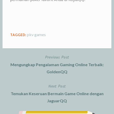
pkv games
TAGGED:
Previous Post
Post
Mengungkap Pengalaman Gaming Online Terbaik:
navigation
GoldenQQ
Next Post
Temukan Keseruan Bermain Game Online dengan
JaguarQQ