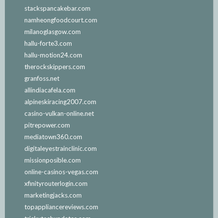
stackspancakebar.com
namheongfoodcourt.com
milanoglasgow.com
hallu-forte3.com
hallu-motion24.com
therockskippers.com
granfoss.net
allindiacafela.com
alpineskiracing2007.com
casino-vulkan-online.net
pitrepower.com
mediatown360.com
digitaleyestrainclinic.com
missionposible.com
online-casinos-vegas.com
xfinityrouterlogin.com
marketingjacks.com
topappliancereviews.com