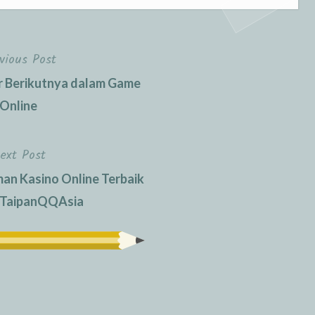
vious Post
r Berikutnya dalam Game
Online
ext Post
n Kasino Online Terbaik
 TaipanQQAsia