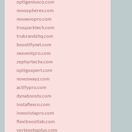
optigeniusco.com
novuspherex.com
novaevopro.com
trusparktech.com
trubrandzhq.com
boostifynet.com
nexventpro.com
zephyrtechx.com
optigoxpert.com
novuswayz.com
actifypro.com
dynaboostx.com
instaflexco.com
innovistapro.com
flexiboostlab.com
vortexohqplus.com