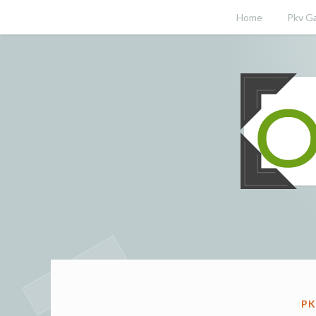
Skip
Home
Pkv G
to
content
Mainkan slot gacor dengan 
Slot Ga
bertr
Mudah
PO
PK