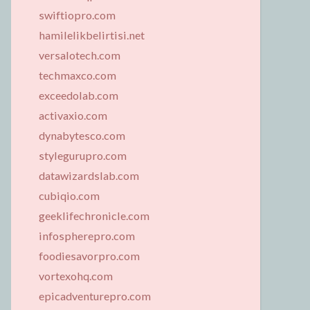
swiftiopro.com
hamilelikbelirtisi.net
versalotech.com
techmaxco.com
exceedolab.com
activaxio.com
dynabytesco.com
stylegurupro.com
datawizardslab.com
cubiqio.com
geeklifechronicle.com
infospherepro.com
foodiesavorpro.com
vortexohq.com
epicadventurepro.com