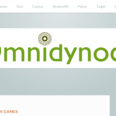
ames
Slot
Casino
Sbobet88
Poker
Togel
deposit pulsa untuk cara mudah dan
cor Deposit P
ansaksi dan peluang besar untuk mera
 dan Cepat
STED
V GAMES