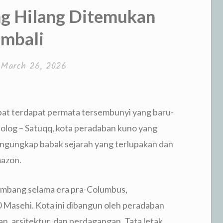
ng Hilang Ditemukan
mbali
n
March 26, 2026
bat terdapat permata tersembunyi yang baru-
keolog – Satuqq, kota peradaban kuno yang
mengungkap babak sejarah yang terlupakan dan
mazon.
kembang selama era pra-Columbus,
Masehi. Kota ini dibangun oleh peradaban
n, arsitektur, dan perdagangan. Tata letak