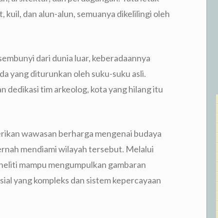
, kuil, dan alun-alun, semuanya dikelilingi oleh
sembunyi dari dunia luar, keberadaannya
da yang diturunkan oleh suku-suku asli.
 dedikasi tim arkeolog, kota yang hilang itu
rikan wawasan berharga mengenai budaya
rnah mendiami wilayah tersebut. Melalui
 peneliti mampu mengumpulkan gambaran
sial yang kompleks dan sistem kepercayaan