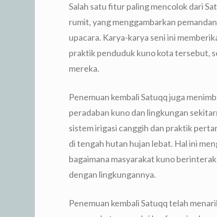
Salah satu fitur paling mencolok dari S
rumit, yang menggambarkan pemandangan
upacara. Karya-karya seni ini memberi
praktik penduduk kuno kota tersebut, se
mereka.
Penemuan kembali Satuqq juga menimb
peradaban kuno dan lingkungan sekitar
sistem irigasi canggih dan praktik per
di tengah hutan hujan lebat. Hal ini m
bagaimana masyarakat kuno berinteraks
dengan lingkungannya.
Penemuan kembali Satuqq telah menarik 