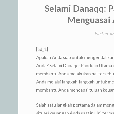
IN
Selami Danaqq: 
Menguasai 
Posted 
[ad_1]
Apakah Anda siap untuk mengendalika
Anda? Selami Danaqq: Panduan Utama 
membantu Anda melakukan hal tersebu
Anda melalui langkah-langkah untuk m
membantu Anda mencapai tujuan keua
Salah satu langkah pertama dalam men
situasi keuangan Anda saat ini. Ini te