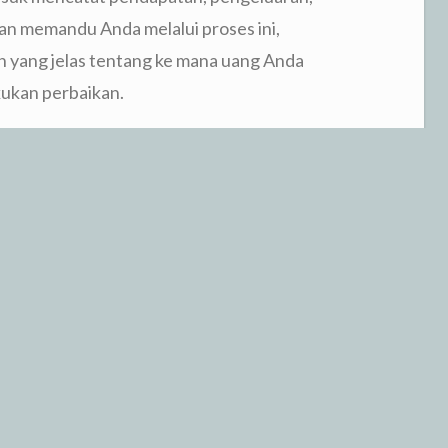
n memandu Anda melalui proses ini,
yang jelas tentang ke mana uang Anda
ukan perbaikan.
da menetapkan tujuan keuangan dan
tujuan tersebut. Baik Anda ingin melunasi
r, atau membangun dana darurat, panduan ini
n pendapatan Anda dengan cara yang
tegi untuk memangkas pengeluaran dan
perencanaan makan dan penjualan belanja
pekerjaan sampingan, panduan ini menawarkan
mber daya keuangan Anda.