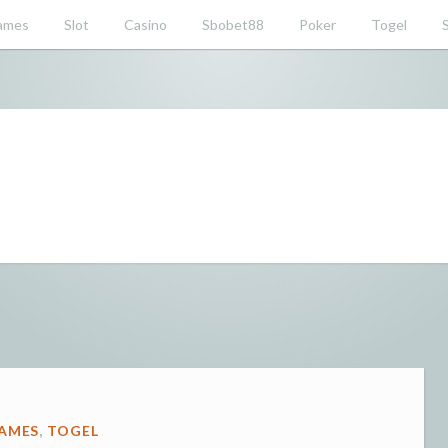
ames
Slot
Casino
Sbobet88
Poker
Togel
deposit pulsa untuk cara mudah dan
cor Deposit P
ansaksi dan peluang besar untuk mera
 dan Cepat
ED
AMES
,
TOGEL