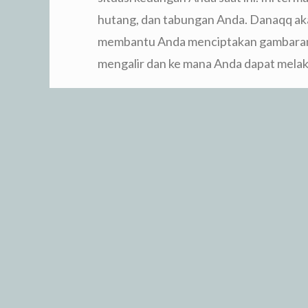
hutang, dan tabungan Anda. Danaqq aka
membantu Anda menciptakan gambaran 
mengalir dan ke mana Anda dapat melak
Selanjutnya Danaqq akan membantu An
membuat anggaran yang selaras dengan 
utang, menabung untuk pembelian besa
akan menunjukkan cara mengalokasika
mendukung tujuan Anda.
Danaqq juga memberikan tips dan stra
meningkatkan penghasilan Anda. Dari 
hingga negosiasi tagihan dan mencari 
saran praktis untuk memaksimalkan su