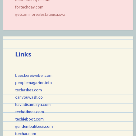
fortechday.com
getcaminorealestateusa.xyz
Links
baeckereiweber.com
peoplemagazine.info
techashes.com
canyouwash.co
havadisantalya.com
techdtimes.com
techieboot.com
gundembalikesir.com
itechar.com