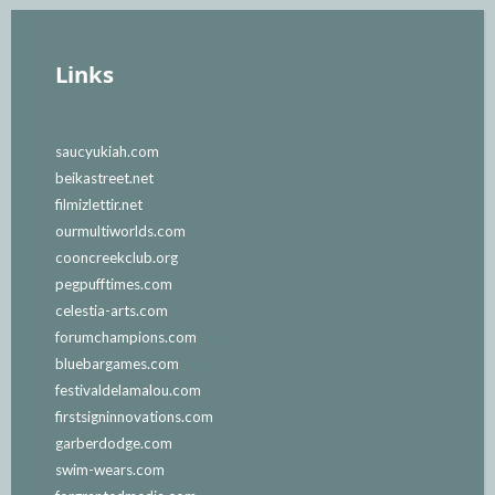
Links
saucyukiah.com
beikastreet.net
filmizlettir.net
ourmultiworlds.com
cooncreekclub.org
pegpufftimes.com
celestia-arts.com
forumchampions.com
bluebargames.com
festivaldelamalou.com
firstsigninnovations.com
garberdodge.com
swim-wears.com