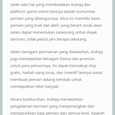
Salah satu hal yang membedakan Asikqq dari
platform game online lainnya adalah komunitas
pemain yang dibangunnya. Situs ini memiliki basis
pemain yang kuat dan aktif, yang berarti Anda akan
selalu dapat menemukan seseorang untuk diajak
bermain, tidak peduli jam berapa sekarang.
Selain beragam permainan yang ditawarkan, Asikqq
juga menawarkan beragam bonus dan promosi
untuk para pemainnya. Ini dapat mencakup chip
gratis, hadiah uang tunai, dan insentif lainnya untuk
membuat pemain datang kembali untuk
mendapatkan lebih banyak.
Secara keseluruhan, Asikqq menawarkan
pengalaman bermain yang menyenangkan dan
mengasyikkan bagi pemain dari semua level. Apakah