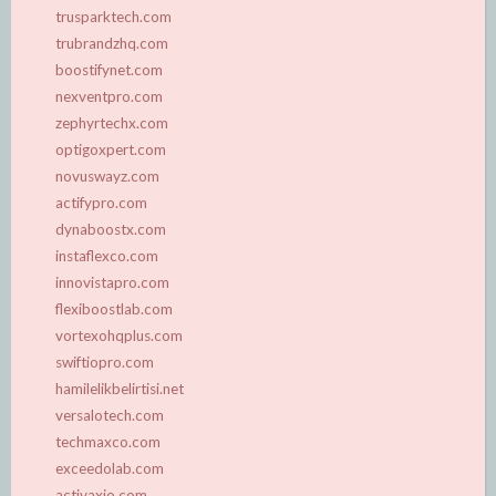
trusparktech.com
trubrandzhq.com
boostifynet.com
nexventpro.com
zephyrtechx.com
optigoxpert.com
novuswayz.com
actifypro.com
dynaboostx.com
instaflexco.com
innovistapro.com
flexiboostlab.com
vortexohqplus.com
swiftiopro.com
hamilelikbelirtisi.net
versalotech.com
techmaxco.com
exceedolab.com
activaxio.com