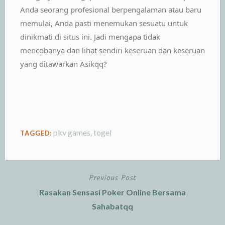
Anda seorang profesional berpengalaman atau baru
memulai, Anda pasti menemukan sesuatu untuk
dinikmati di situs ini. Jadi mengapa tidak
mencobanya dan lihat sendiri keseruan dan keseruan
yang ditawarkan Asikqq?
pkv games
,
togel
TAGGED:
Previous Post
Post
Rasakan Sensasi Poker Online Bersama
navigation
Sahabatqq