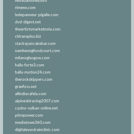
nevadamoney.info
rimene.com
ledepanneur-pigalle.com
dvd-digest.net
theartistsmarketnola.com
chiranaplus.biz
stackspancakebar.com
namheongfoodcourt.com
milanoglasgow.com
hallu-forte3.com
hallu-motion24.com
therockskippers.com
granfoss.net
allindiacafela.com
alpineskiracing2007.com
casino-vulkan-online.net
pitrepower.com
mediatown360.com
digitaleyestrainclinic.com