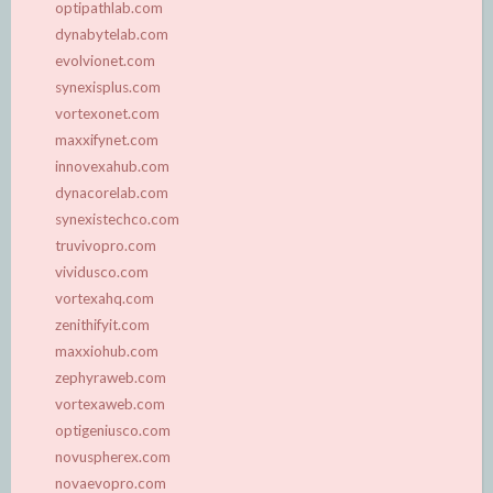
optipathlab.com
dynabytelab.com
evolvionet.com
synexisplus.com
vortexonet.com
maxxifynet.com
innovexahub.com
dynacorelab.com
synexistechco.com
truvivopro.com
vividusco.com
vortexahq.com
zenithifyit.com
maxxiohub.com
zephyraweb.com
vortexaweb.com
optigeniusco.com
novuspherex.com
novaevopro.com