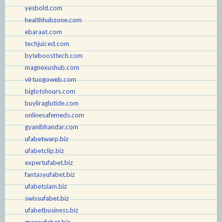
yesbold.com
healthhubzone.com
ebaraat.com
techjuiced.com
byteboosttech.com
magnexushub.com
virtuogoweb.com
biglotshours.com
buyliraglutide.com
onlinesafemeds.com
gyanibhandar.com
ufabetwarp.biz
ufabetclip.biz
expertufabet.biz
fantasyufabet.biz
ufabetsiam.biz
swissufabet.biz
ufabetbusiness.biz