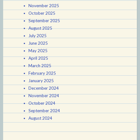
November 2025
October 2025
September 2025
August 2025
July 2025
June 2025
May 2025
April 2025
March 2025
February 2025
January 2025
December 2024
November 2024
October 2024
September 2024
August 2024