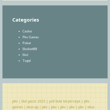
Categories
Casino
Pkv Games
Poker
Sbobet88
Slot
Togel
pkv
|
slot gacor 2025
|
judi bola terpercaya
|
pkv
games
|
situs qq
|
pkv
|
pkv
|
pkv
|
pkv
|
pkv
|
situs