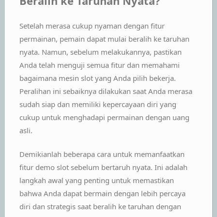
Beralih ke Taruhan Nyata?
Setelah merasa cukup nyaman dengan fitur
permainan, pemain dapat mulai beralih ke taruhan
nyata. Namun, sebelum melakukannya, pastikan
Anda telah menguji semua fitur dan memahami
bagaimana mesin slot yang Anda pilih bekerja.
Peralihan ini sebaiknya dilakukan saat Anda merasa
sudah siap dan memiliki kepercayaan diri yang
cukup untuk menghadapi permainan dengan uang
asli.
Demikianlah beberapa cara untuk memanfaatkan
fitur demo slot sebelum bertaruh nyata. Ini adalah
langkah awal yang penting untuk memastikan
bahwa Anda dapat bermain dengan lebih percaya
diri dan strategis saat beralih ke taruhan dengan