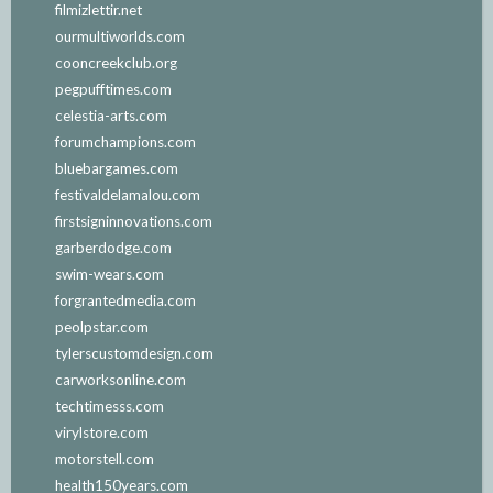
filmizlettir.net
ourmultiworlds.com
cooncreekclub.org
pegpufftimes.com
celestia-arts.com
forumchampions.com
bluebargames.com
festivaldelamalou.com
firstsigninnovations.com
garberdodge.com
swim-wears.com
forgrantedmedia.com
peolpstar.com
tylerscustomdesign.com
carworksonline.com
techtimesss.com
virylstore.com
motorstell.com
health150years.com