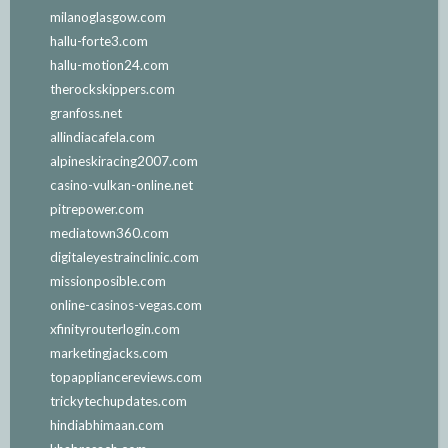
milanoglasgow.com
hallu-forte3.com
hallu-motion24.com
therockskippers.com
granfoss.net
allindiacafela.com
alpineskiracing2007.com
casino-vulkan-online.net
pitrepower.com
mediatown360.com
digitaleyestrainclinic.com
missionposible.com
online-casinos-vegas.com
xfinityrouterlogin.com
marketingjacks.com
topappliancereviews.com
trickytechupdates.com
hindiabhimaan.com