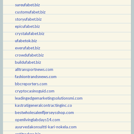
sureufabet.biz
customufabet.biz
storyufabet.biz
epicufabet.biz
crystalufabet.biz
ufabetok.biz
everufabet.biz
crowdufabet.biz
buildufabet.biz
alltransportnews.com
fashiontrandsnews.com
bbcreporters.com
cryptocasinoguid.com
leadingedgemarketingsolutionsmi.com
kastratigeneralcontractinginc.co
bestwholesalenfljerseysshop.com
openlivinglabdays14.com
ayurvedakonsultti-kari-nokela.com
antitraders.biz