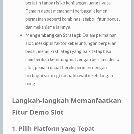
berlatih tanpa risiko kehilangan uang nyata.
Pemain dapat memahami berbagai elemen
permainan seperti kombinasi simbol, fitur bonus,
dan mekanisme lainnya.
Mengembangkan Strategi
: Dalam permainan
slot, meskipun faktor keberuntungan berperan
besar, memiliki strategi yang baik tetap bisa
memberikan keuntungan. Dengan bermain demo
slot, pemain dapat bereksperimen dengan
berbagai strategi tanpa khawatir kehilangan
uang.
Langkah-langkah Memanfaatkan
Fitur Demo Slot
1. Pilih Platform yang Tepat