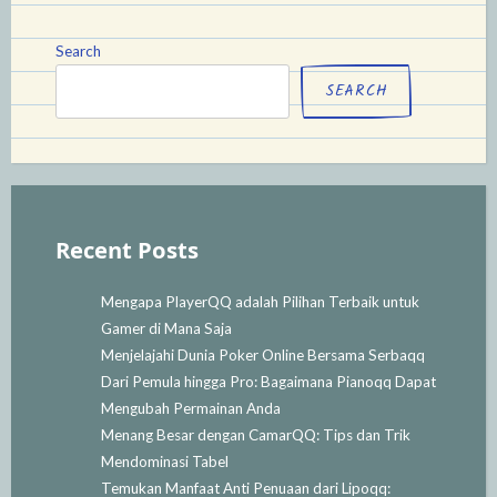
Search
SEARCH
Recent Posts
Mengapa PlayerQQ adalah Pilihan Terbaik untuk
Gamer di Mana Saja
Menjelajahi Dunia Poker Online Bersama Serbaqq
Dari Pemula hingga Pro: Bagaimana Pianoqq Dapat
Mengubah Permainan Anda
Menang Besar dengan CamarQQ: Tips dan Trik
Mendominasi Tabel
Temukan Manfaat Anti Penuaan dari Lipoqq: