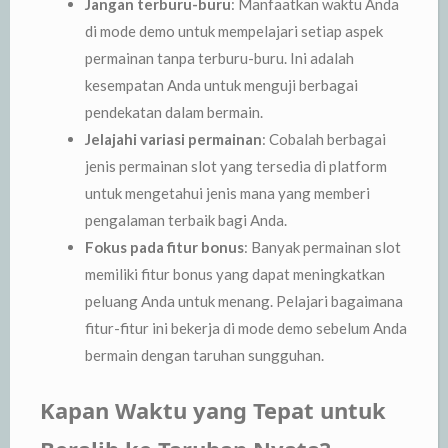
Jangan terburu-buru
: Manfaatkan waktu Anda
di mode demo untuk mempelajari setiap aspek
permainan tanpa terburu-buru. Ini adalah
kesempatan Anda untuk menguji berbagai
pendekatan dalam bermain.
Jelajahi variasi permainan
: Cobalah berbagai
jenis permainan slot yang tersedia di platform
untuk mengetahui jenis mana yang memberi
pengalaman terbaik bagi Anda.
Fokus pada fitur bonus
: Banyak permainan slot
memiliki fitur bonus yang dapat meningkatkan
peluang Anda untuk menang. Pelajari bagaimana
fitur-fitur ini bekerja di mode demo sebelum Anda
bermain dengan taruhan sungguhan.
Kapan Waktu yang Tepat untuk