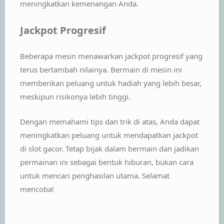
meningkatkan kemenangan Anda.
Jackpot Progresif
Beberapa mesin menawarkan jackpot progresif yang
terus bertambah nilainya. Bermain di mesin ini
memberikan peluang untuk hadiah yang lebih besar,
meskipun risikonya lebih tinggi.
Dengan memahami tips dan trik di atas, Anda dapat
meningkatkan peluang untuk mendapatkan jackpot
di slot gacor. Tetap bijak dalam bermain dan jadikan
permainan ini sebagai bentuk hiburan, bukan cara
untuk mencari penghasilan utama. Selamat
mencoba!