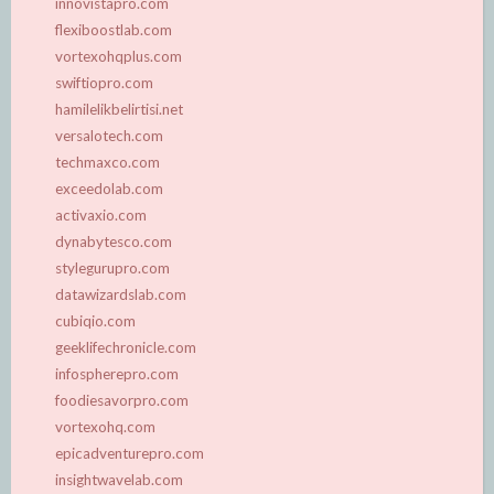
innovistapro.com
flexiboostlab.com
vortexohqplus.com
swiftiopro.com
hamilelikbelirtisi.net
versalotech.com
techmaxco.com
exceedolab.com
activaxio.com
dynabytesco.com
stylegurupro.com
datawizardslab.com
cubiqio.com
geeklifechronicle.com
infospherepro.com
foodiesavorpro.com
vortexohq.com
epicadventurepro.com
insightwavelab.com