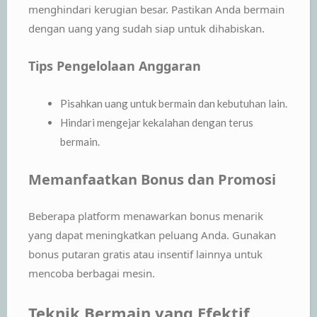
menghindari kerugian besar. Pastikan Anda bermain
dengan uang yang sudah siap untuk dihabiskan.
Tips Pengelolaan Anggaran
Pisahkan uang untuk bermain dan kebutuhan lain.
Hindari mengejar kekalahan dengan terus
bermain.
Memanfaatkan Bonus dan Promosi
Beberapa platform menawarkan bonus menarik
yang dapat meningkatkan peluang Anda. Gunakan
bonus putaran gratis atau insentif lainnya untuk
mencoba berbagai mesin.
Teknik Bermain yang Efektif