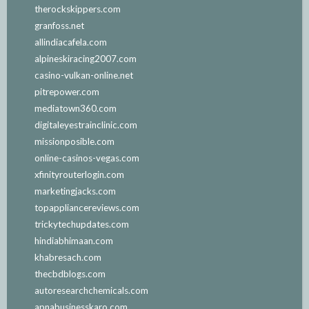
therockskippers.com
granfoss.net
allindiacafela.com
alpineskiracing2007.com
casino-vulkan-online.net
pitrepower.com
mediatown360.com
digitaleyestrainclinic.com
missionposible.com
online-casinos-vegas.com
xfinityrouterlogin.com
marketingjacks.com
topappliancereviews.com
trickytechupdates.com
hindiabhimaan.com
khabresach.com
thecbdblogs.com
autoresearchchemicals.com
apnabusinesskaro.com