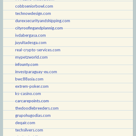
cobbseniorbowl.com
technowdesign.com
durexsecurityandshipping.com
cityroofingandplannig.com
ivdabergasa.com
juyultadesga.com
real-crypto-services.com
mypetzworld.com
infounty.com
investparaguay-eu.com
bwc88asia.com
extrem-poker.com
ks-casino.com
carcarepoints.com
thedoodlebreeders.com
grupohugodias.com
deqair.com
techsilvers.com