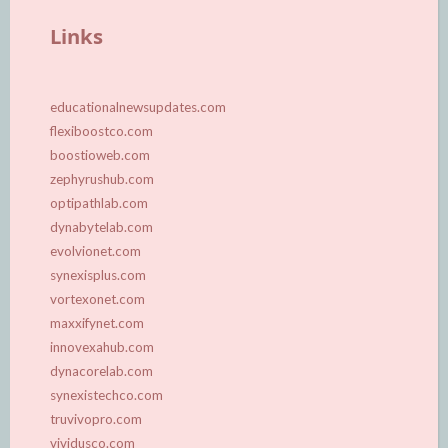
Links
educationalnewsupdates.com
flexiboostco.com
boostioweb.com
zephyrushub.com
optipathlab.com
dynabytelab.com
evolvionet.com
synexisplus.com
vortexonet.com
maxxifynet.com
innovexahub.com
dynacorelab.com
synexistechco.com
truvivopro.com
vividusco.com