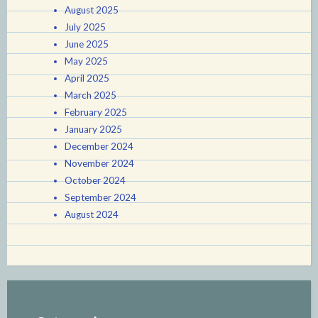
August 2025
July 2025
June 2025
May 2025
April 2025
March 2025
February 2025
January 2025
December 2024
November 2024
October 2024
September 2024
August 2024