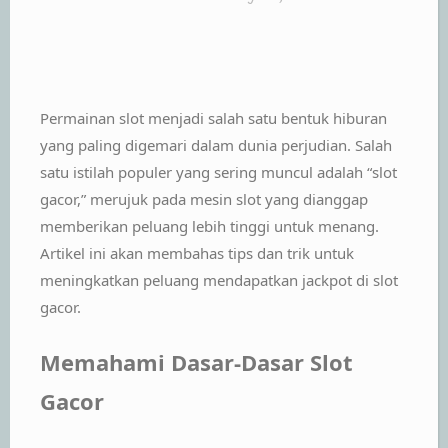
Permainan slot menjadi salah satu bentuk hiburan
yang paling digemari dalam dunia perjudian. Salah
satu istilah populer yang sering muncul adalah “slot
gacor,” merujuk pada mesin slot yang dianggap
memberikan peluang lebih tinggi untuk menang.
Artikel ini akan membahas tips dan trik untuk
meningkatkan peluang mendapatkan jackpot di slot
gacor.
Memahami Dasar-Dasar Slot
Gacor