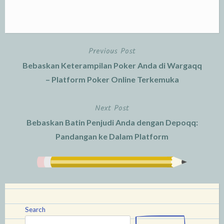
Previous Post
Post
Bebaskan Keterampilan Poker Anda di Wargaqq
navigation
– Platform Poker Online Terkemuka
Next Post
Bebaskan Batin Penjudi Anda dengan Depoqq:
Pandangan ke Dalam Platform
Search