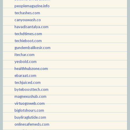
peoplemagazine.info
techashes.com
canyouwash.co
havadisantalya.com
techdtimes.com
techieboot.com
gundembalikesir.com
itechar.com
yesbold.com
healthhubzone.com
ebaraat.com
techjuiced.com
byteboosttech.com
magnexushub.com
virtuogoweb.com
biglotshours.com
buyliraglutide.com
onlinesafemeds.com