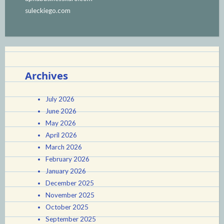
suleckiego.com
Archives
July 2026
June 2026
May 2026
April 2026
March 2026
February 2026
January 2026
December 2025
November 2025
October 2025
September 2025