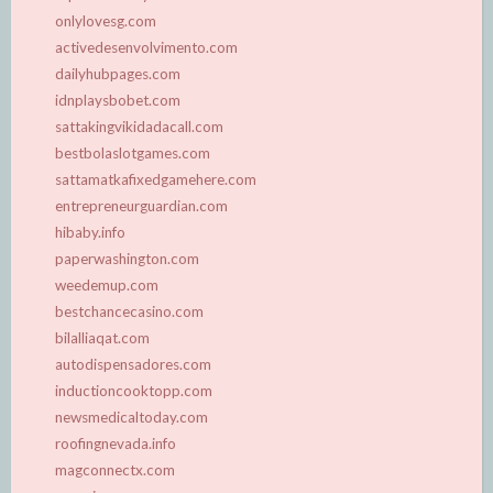
onlylovesg.com
activedesenvolvimento.com
dailyhubpages.com
idnplaysbobet.com
sattakingvikidadacall.com
bestbolaslotgames.com
sattamatkafixedgamehere.com
entrepreneurguardian.com
hibaby.info
paperwashington.com
weedemup.com
bestchancecasino.com
bilalliaqat.com
autodispensadores.com
inductioncooktopp.com
newsmedicaltoday.com
roofingnevada.info
magconnectx.com