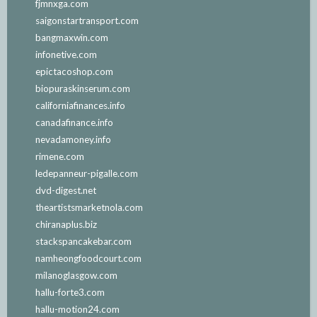
fjmnxga.com
saigonstartransport.com
bangmaxwin.com
infonetive.com
epictacoshop.com
biopuraskinserum.com
californiafinances.info
canadafinance.info
nevadamoney.info
rimene.com
ledepanneur-pigalle.com
dvd-digest.net
theartistsmarketnola.com
chiranaplus.biz
stackspancakebar.com
namheongfoodcourt.com
milanoglasgow.com
hallu-forte3.com
hallu-motion24.com