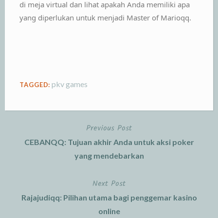
di meja virtual dan lihat apakah Anda memiliki apa
yang diperlukan untuk menjadi Master of Marioqq.
pkv games
TAGGED:
Previous Post
Post
CEBANQQ: Tujuan akhir Anda untuk aksi poker
navigation
yang mendebarkan
Next Post
Rajajudiqq: Pilihan utama bagi penggemar kasino
online