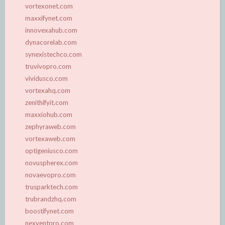
vortexonet.com
maxxifynet.com
innovexahub.com
dynacorelab.com
synexistechco.com
truvivopro.com
vividusco.com
vortexahq.com
zenithifyit.com
maxxiohub.com
zephyraweb.com
vortexaweb.com
optigeniusco.com
novuspherex.com
novaevopro.com
trusparktech.com
trubrandzhq.com
boostifynet.com
nexventpro.com