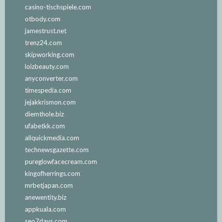
casino-tischspiele.com
otbody.com
jamestrust.net
trenz24.com
skipworking.com
loizbeauty.com
anyconverter.com
timespedia.com
jejakkrismon.com
diemthole.biz
ufabetkk.com
allquickmedia.com
technewsgazette.com
pureglowfacecream.com
kingofherrings.com
mrbetjapan.com
anewentity.biz
appkuala.com
seo7days.com