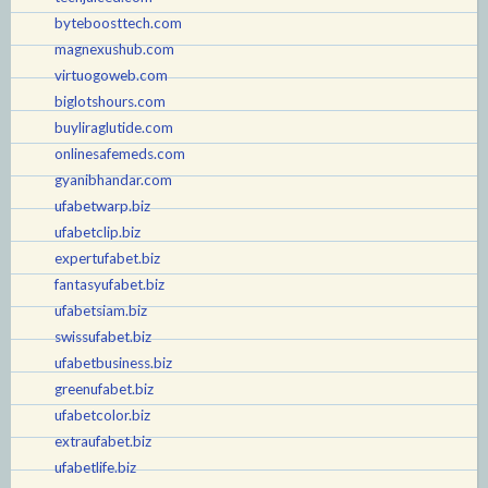
byteboosttech.com
magnexushub.com
virtuogoweb.com
biglotshours.com
buyliraglutide.com
onlinesafemeds.com
gyanibhandar.com
ufabetwarp.biz
ufabetclip.biz
expertufabet.biz
fantasyufabet.biz
ufabetsiam.biz
swissufabet.biz
ufabetbusiness.biz
greenufabet.biz
ufabetcolor.biz
extraufabet.biz
ufabetlife.biz