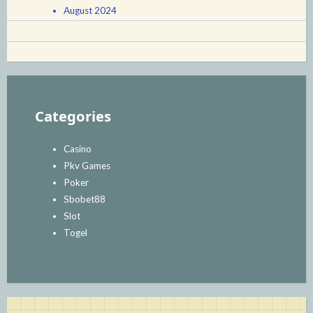
August 2024
Categories
Casino
Pkv Games
Poker
Sbobet88
Slot
Togel