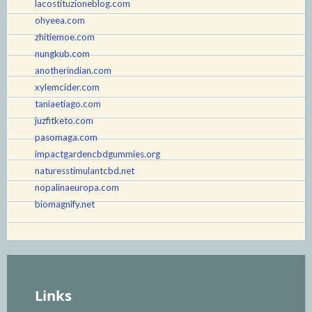
lacostituzioneblog.com
ohyeea.com
zhitiemoe.com
nungkub.com
anotherindian.com
xylemcider.com
taniaetiago.com
juzfitketo.com
pasomaga.com
impactgardencbdgummies.org
naturesstimulantcbd.net
nopalinaeuropa.com
biomagnify.net
Links