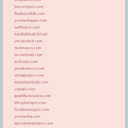
innovistapro.com
flexiboostlab.com
vortexohqplus.com
swiftiopro.com
hamilelikbelirtisi.net
versalotech.com
techmaxco.com
exceedolab.com
activaxio.com
dynabytesco.com
stylegurupro.com
datawizardslab.com
cubiqio.com
geeklifechronicle.com
infospherepro.com
foodiesavorpro.com
vortexohq.com
epicadventurepro.com