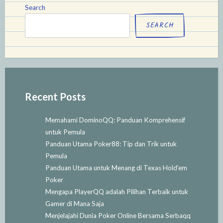
Search
SEARCH
Recent Posts
Memahami DominoQQ: Panduan Komprehensif
untuk Pemula
Panduan Utama Poker88: Tip dan Trik untuk
Pemula
Panduan Utama untuk Menang di Texas Hold’em
Poker
Mengapa PlayerQQ adalah Pilihan Terbaik untuk
Gamer di Mana Saja
Menjelajahi Dunia Poker Online Bersama Serbaqq