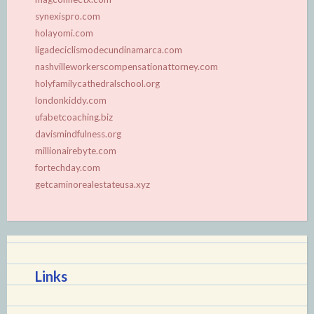
synexispro.com
holayomi.com
ligadeciclismodecundinamarca.com
nashvilleworkerscompensationattorney.com
holyfamilycathedralschool.org
londonkiddy.com
ufabetcoaching.biz
davismindfulness.org
millionairebyte.com
fortechday.com
getcaminorealestateusa.xyz
Links