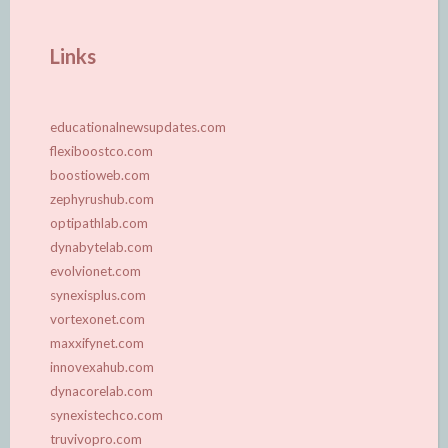
Links
educationalnewsupdates.com
flexiboostco.com
boostioweb.com
zephyrushub.com
optipathlab.com
dynabytelab.com
evolvionet.com
synexisplus.com
vortexonet.com
maxxifynet.com
innovexahub.com
dynacorelab.com
synexistechco.com
truvivopro.com