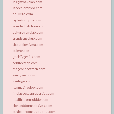
insightwavelab.com
lifeexplorerpro.com
novusgo.com
bytestormpro.com
wanderlustchrono.com
culturetrendlab.com
trendsensehub.com
ticktockenigma.com
eulerxr.com
geekifygenius.com
orbitextech.com
magconnecttech.com
zenifyweb.com
livetogel.co
genmatfiredoor.com
findlascegasproperties.com
healthhavenrobbie.com
donanddonnadesigns.com
eagleoneconstructiontx.com