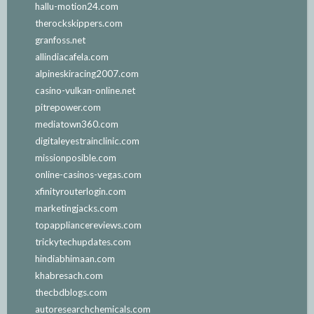
hallu-motion24.com
therockskippers.com
granfoss.net
allindiacafela.com
alpineskiracing2007.com
casino-vulkan-online.net
pitrepower.com
mediatown360.com
digitaleyestrainclinic.com
missionposible.com
online-casinos-vegas.com
xfinityrouterlogin.com
marketingjacks.com
topappliancereviews.com
trickytechupdates.com
hindiabhimaan.com
khabresach.com
thecbdblogs.com
autoresearchchemicals.com