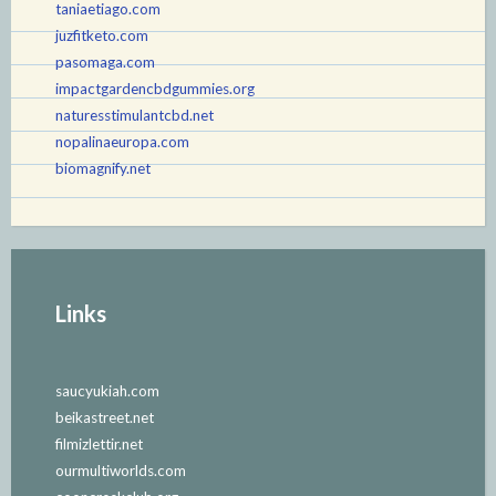
taniaetiago.com
juzfitketo.com
pasomaga.com
impactgardencbdgummies.org
naturesstimulantcbd.net
nopalinaeuropa.com
biomagnify.net
Links
saucyukiah.com
beikastreet.net
filmizlettir.net
ourmultiworlds.com