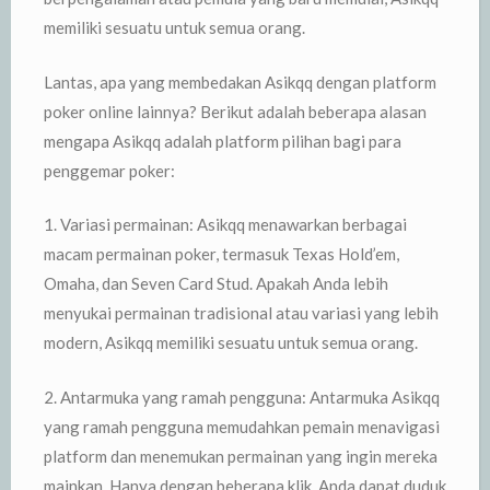
memiliki sesuatu untuk semua orang.
Lantas, apa yang membedakan Asikqq dengan platform
poker online lainnya? Berikut adalah beberapa alasan
mengapa Asikqq adalah platform pilihan bagi para
penggemar poker:
1. Variasi permainan: Asikqq menawarkan berbagai
macam permainan poker, termasuk Texas Hold’em,
Omaha, dan Seven Card Stud. Apakah Anda lebih
menyukai permainan tradisional atau variasi yang lebih
modern, Asikqq memiliki sesuatu untuk semua orang.
2. Antarmuka yang ramah pengguna: Antarmuka Asikqq
yang ramah pengguna memudahkan pemain menavigasi
platform dan menemukan permainan yang ingin mereka
mainkan. Hanya dengan beberapa klik, Anda dapat duduk