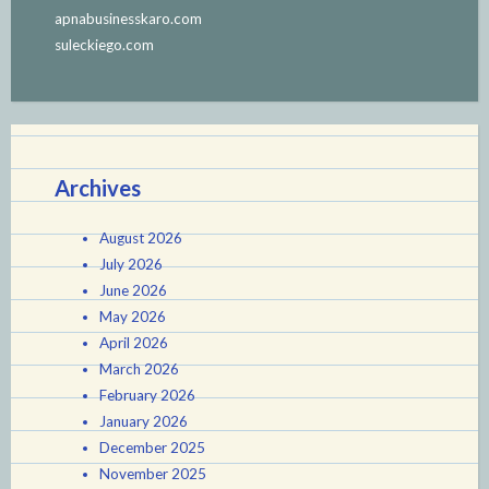
apnabusinesskaro.com
suleckiego.com
Archives
August 2026
July 2026
June 2026
May 2026
April 2026
March 2026
February 2026
January 2026
December 2025
November 2025