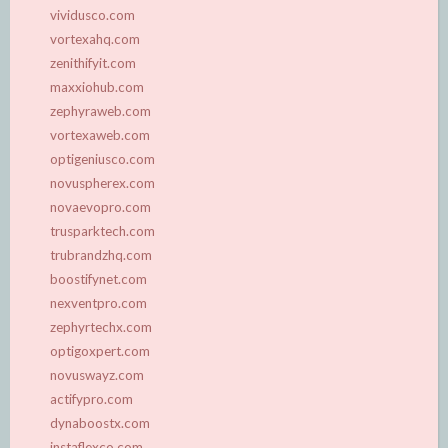
vividusco.com
vortexahq.com
zenithifyit.com
maxxiohub.com
zephyraweb.com
vortexaweb.com
optigeniusco.com
novuspherex.com
novaevopro.com
trusparktech.com
trubrandzhq.com
boostifynet.com
nexventpro.com
zephyrtechx.com
optigoxpert.com
novuswayz.com
actifypro.com
dynaboostx.com
instaflexco.com