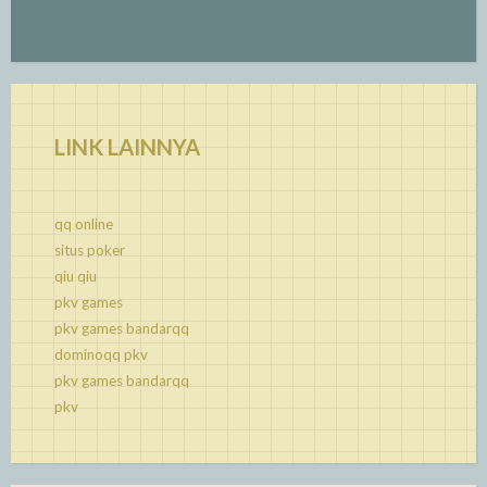
LINK LAINNYA
qq online
situs poker
qiu qiu
pkv games
pkv games bandarqq
dominoqq pkv
pkv games bandarqq
pkv