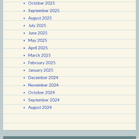
October 2025
September 2025
August 2025
July 2025
June 2025
May 2025
April 2025
March 2025
February 2025
January 2025
December 2024
November 2024
October 2024
September 2024
August 2024