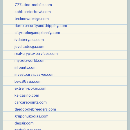
777azino-mobile.com
cobbseniorbowl.com
technowdesign.com
durexsecurityandshipping.com
cityroofingandplannig.com
ivdabergasa.com
juyultadesga.com
real-crypto-services.com
mypetzworld.com
infounty.com
investparaguay-eu.com
bwc88asia.com
extrem-poker.com
ks-casino.com
carcarepoints.com
thedoodlebreeders.com
grupohugodias.com
deqair.com