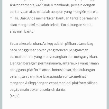
Asikqq tersedia 24/7 untuk membantu pemain dengan
pertanyaan atau masalah apa pun yang mungkin mereka
miliki. Baik Anda memerlukan bantuan terkait permainan
atau mengalami masalah teknis, tim dukungan selalu
siap membantu.
Secara keseluruhan, Asikqq adalah pilihan utama bagi
para penggemar poker yang mencari pengalaman
bermain online yang menyenangkan dan mengasyikkan.
Dengan beragam permainannya, antarmuka yang ramah
pengguna, platform aman, bonus besar, dan dukungan
pelanggan yang luar biasa, mudah untuk melihat
mengapa Asikqq dengan cepat menjadi platform pilihan
bagi pemain poker di seluruh dunia.
[ad_2]