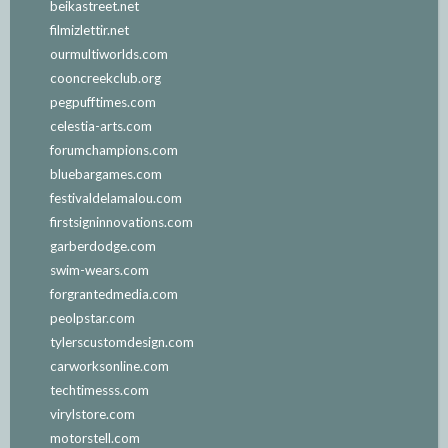
beikastreet.net
filmizlettir.net
ourmultiworlds.com
cooncreekclub.org
pegpufftimes.com
celestia-arts.com
forumchampions.com
bluebargames.com
festivaldelamalou.com
firstsigninnovations.com
garberdodge.com
swim-wears.com
forgrantedmedia.com
peolpstar.com
tylerscustomdesign.com
carworksonline.com
techtimesss.com
virylstore.com
motorstell.com