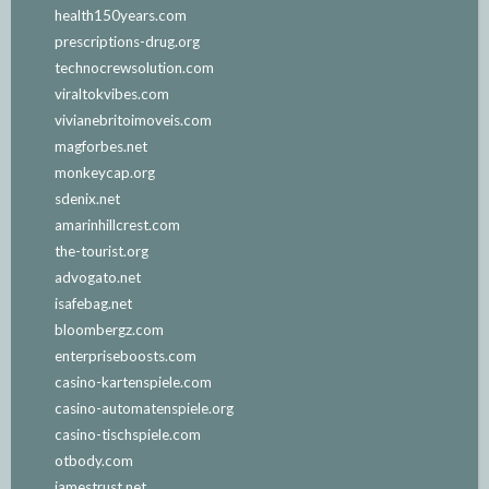
health150years.com
prescriptions-drug.org
technocrewsolution.com
viraltokvibes.com
vivianebritoimoveis.com
magforbes.net
monkeycap.org
sdenix.net
amarinhillcrest.com
the-tourist.org
advogato.net
isafebag.net
bloombergz.com
enterpriseboosts.com
casino-kartenspiele.com
casino-automatenspiele.org
casino-tischspiele.com
otbody.com
jamestrust.net