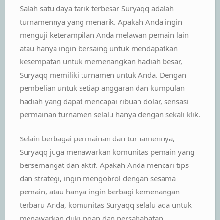
Salah satu daya tarik terbesar Suryaqq adalah
turnamennya yang menarik. Apakah Anda ingin
menguji keterampilan Anda melawan pemain lain
atau hanya ingin bersaing untuk mendapatkan
kesempatan untuk memenangkan hadiah besar,
Suryaqq memiliki turnamen untuk Anda. Dengan
pembelian untuk setiap anggaran dan kumpulan
hadiah yang dapat mencapai ribuan dolar, sensasi
permainan turnamen selalu hanya dengan sekali klik.
Selain berbagai permainan dan turnamennya,
Suryaqq juga menawarkan komunitas pemain yang
bersemangat dan aktif. Apakah Anda mencari tips
dan strategi, ingin mengobrol dengan sesama
pemain, atau hanya ingin berbagi kemenangan
terbaru Anda, komunitas Suryaqq selalu ada untuk
menawarkan dukungan dan persahabatan.