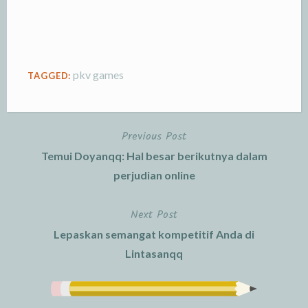
pkv games
TAGGED:
Previous Post
Post
Temui Doyanqq: Hal besar berikutnya dalam
navigation
perjudian online
Next Post
Lepaskan semangat kompetitif Anda di
Lintasanqq