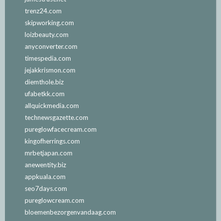
trenz24.com
skipworking.com
loizbeauty.com
anyconverter.com
timespedia.com
jejakkrismon.com
diemthole.biz
ufabetkk.com
allquickmedia.com
technewsgazette.com
pureglowfacecream.com
kingofherrings.com
mrbetjapan.com
anewentity.biz
appkuala.com
seo7days.com
pureglowcream.com
bloemenbezorgenvandaag.com