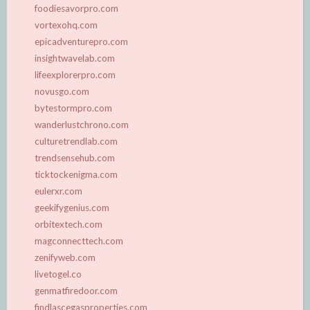
foodiesavorpro.com
vortexohq.com
epicadventurepro.com
insightwavelab.com
lifeexplorerpro.com
novusgo.com
bytestormpro.com
wanderlustchrono.com
culturetrendlab.com
trendsensehub.com
ticktockenigma.com
eulerxr.com
geekifygenius.com
orbitextech.com
magconnecttech.com
zenifyweb.com
livetogel.co
genmatfiredoor.com
findlascegasproperties.com