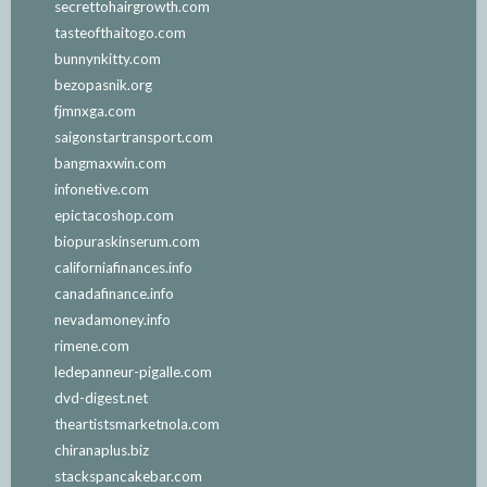
secrettohairgrowth.com
tasteofthaitogo.com
bunnynkitty.com
bezopasnik.org
fjmnxga.com
saigonstartransport.com
bangmaxwin.com
infonetive.com
epictacoshop.com
biopuraskinserum.com
californiafinances.info
canadafinance.info
nevadamoney.info
rimene.com
ledepanneur-pigalle.com
dvd-digest.net
theartistsmarketnola.com
chiranaplus.biz
stackspancakebar.com