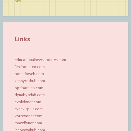
pkv
Links
educationalnewsupdates.com
flexiboostco.com
boostioweb.com
zephyrushub.com
optipathlab.com
dynabytelab.com
evolvionet.com
synexisplus.com
vortexonet.com
maxxifynet.com
innovexahub.com