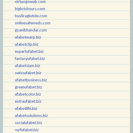
virtuogoweb.com
biglotshours.com
buyliraglutide.com
onlinesafemeds.com
gyanibhandar.com
ufabetwarp.biz
ufabetclip.biz
expertufabet.biz
fantasyufabet.biz
ufabetsiam.biz
swissufabet.biz
ufabetbusiness.biz
greenufabet.biz
ufabetcolor.biz
extraufabet.biz
ufabetlife.biz
ufabetsolutions.biz
socialufabet.biz
surfufabet.biz