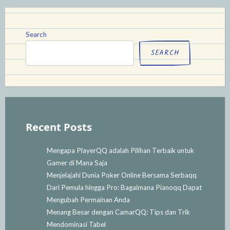
Search
SEARCH
Recent Posts
Mengapa PlayerQQ adalah Pilihan Terbaik untuk
Gamer di Mana Saja
Menjelajahi Dunia Poker Online Bersama Serbaqq
Dari Pemula hingga Pro: Bagaimana Pianoqq Dapat
Mengubah Permainan Anda
Menang Besar dengan CamarQQ: Tips dan Trik
Mendominasi Tabel