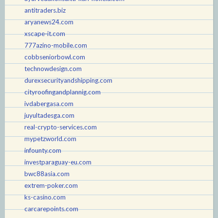
antitraders.biz
aryanews24.com
xscape-it.com
777azino-mobile.com
cobbseniorbowl.com
technowdesign.com
durexsecurityandshipping.com
cityroofingandplannig.com
ivdabergasa.com
juyultadesga.com
real-crypto-services.com
mypetzworld.com
infounty.com
investparaguay-eu.com
bwc88asia.com
extrem-poker.com
ks-casino.com
carcarepoints.com