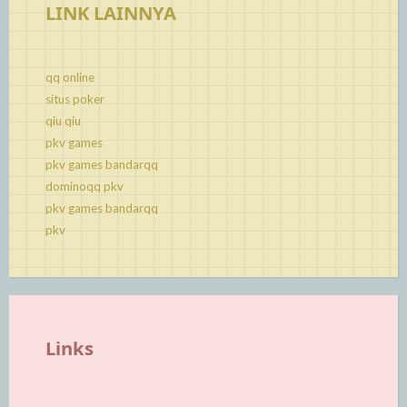
LINK LAINNYA
qq online
situs poker
qiu qiu
pkv games
pkv games bandarqq
dominoqq pkv
pkv games bandarqq
pkv
Links