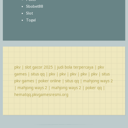
Sbobet88
Slot
Togel
pkv
|
slot gacor 2025
|
judi bola terpercaya
|
pkv
games
|
situs qq
|
pkv
|
pkv
|
pkv
|
pkv
|
pkv
|
situs
pkv games
|
poker online
|
situs qq
|
mahjong ways 2
|
mahjong ways 2
|
mahjong ways 2
|
poker qq
|
hematqq.pkvgamesresmi.org