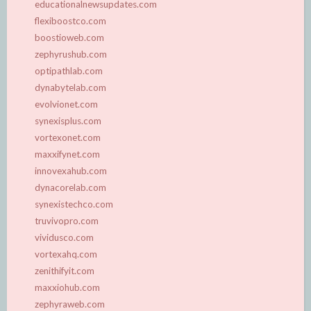
educationalnewsupdates.com
flexiboostco.com
boostioweb.com
zephyrushub.com
optipathlab.com
dynabytelab.com
evolvionet.com
synexisplus.com
vortexonet.com
maxxifynet.com
innovexahub.com
dynacorelab.com
synexistechco.com
truvivopro.com
vividusco.com
vortexahq.com
zenithifyit.com
maxxiohub.com
zephyraweb.com