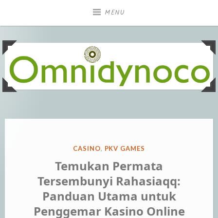
Skip
MENU
to
content
Slot Gacor Deposit Pulsa:
Mainkan slot gacor dengan deposit pulsa untuk cara
mudah dan cepat menang. Nikmati kemudahan
Cara Mudah dan Cepat
bertransaksi dan peluang besar untuk meraih jackpot.
Menang
POSTED
CASINO
,
PKV GAMES
IN
Temukan Permata
Tersembunyi Rahasiaqq:
Panduan Utama untuk
Penggemar Kasino Online