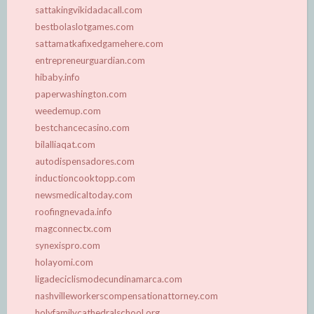
sattakingvikidadacall.com
bestbolaslotgames.com
sattamatkafixedgamehere.com
entrepreneurguardian.com
hibaby.info
paperwashington.com
weedemup.com
bestchancecasino.com
bilalliaqat.com
autodispensadores.com
inductioncooktopp.com
newsmedicaltoday.com
roofingnevada.info
magconnectx.com
synexispro.com
holayomi.com
ligadeciclismodecundinamarca.com
nashvilleworkerscompensationattorney.com
holyfamilycathedralschool.org