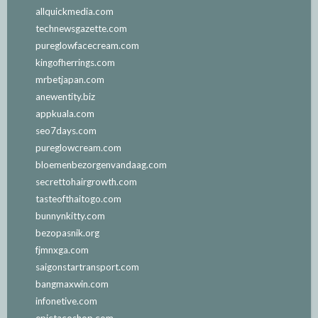
allquickmedia.com
technewsgazette.com
pureglowfacecream.com
kingofherrings.com
mrbetjapan.com
anewentity.biz
appkuala.com
seo7days.com
pureglowcream.com
bloemenbezorgenvandaag.com
secrettohairgrowth.com
tasteofthaitogo.com
bunnynkitty.com
bezopasnik.org
fjmnxga.com
saigonstartransport.com
bangmaxwin.com
infonetive.com
epictacoshop.com