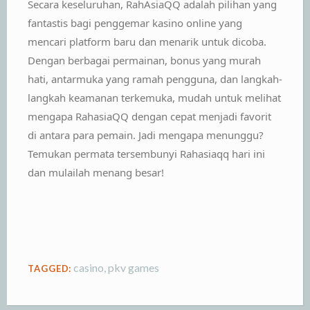
Secara keseluruhan, RahAsiaQQ adalah pilihan yang
fantastis bagi penggemar kasino online yang
mencari platform baru dan menarik untuk dicoba.
Dengan berbagai permainan, bonus yang murah
hati, antarmuka yang ramah pengguna, dan langkah-
langkah keamanan terkemuka, mudah untuk melihat
mengapa RahasiaQQ dengan cepat menjadi favorit
di antara para pemain. Jadi mengapa menunggu?
Temukan permata tersembunyi Rahasiaqq hari ini
dan mulailah menang besar!
casino
,
pkv games
TAGGED: