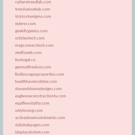
culturetrendlab.com
trendsensehub.com
ticktockenigma.com
eulerxr.com
geekifygenius.com
orbitextech.com
magconnecttech.com
zenifyweb.com
livetogel.co
genmatfiredoor.com
findlascegasproperties.com
healthhavenrobbie.com
donanddonnadesigns.com
eagleoneconstructiontx.com
equiflexvitality.com
onlylovesg.com
activedesenvolvimento.com
dailyhubpages.com
idnplaysbobet.com