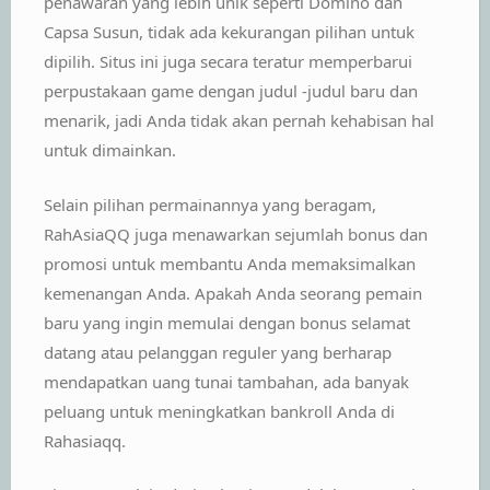
penawaran yang lebih unik seperti Domino dan
Capsa Susun, tidak ada kekurangan pilihan untuk
dipilih. Situs ini juga secara teratur memperbarui
perpustakaan game dengan judul -judul baru dan
menarik, jadi Anda tidak akan pernah kehabisan hal
untuk dimainkan.
Selain pilihan permainannya yang beragam,
RahAsiaQQ juga menawarkan sejumlah bonus dan
promosi untuk membantu Anda memaksimalkan
kemenangan Anda. Apakah Anda seorang pemain
baru yang ingin memulai dengan bonus selamat
datang atau pelanggan reguler yang berharap
mendapatkan uang tunai tambahan, ada banyak
peluang untuk meningkatkan bankroll Anda di
Rahasiaqq.