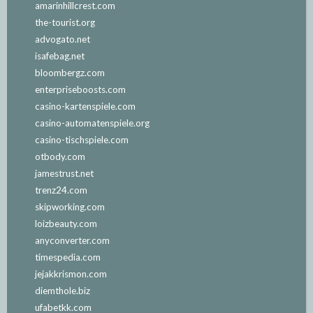
amarinhillcrest.com
the-tourist.org
advogato.net
isafebag.net
bloombergz.com
enterpriseboosts.com
casino-kartenspiele.com
casino-automatenspiele.org
casino-tischspiele.com
otbody.com
jamestrust.net
trenz24.com
skipworking.com
loizbeauty.com
anyconverter.com
timespedia.com
jejakkrismon.com
diemthole.biz
ufabetkk.com