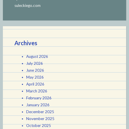
suleckiego.com
Archives
August 2026
July 2026
June 2026
May 2026
April 2026
March 2026
February 2026
January 2026
December 2025
November 2025
October 2025