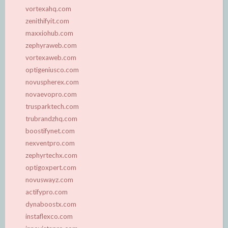
vortexahq.com
zenithifyit.com
maxxiohub.com
zephyraweb.com
vortexaweb.com
optigeniusco.com
novuspherex.com
novaevopro.com
trusparktech.com
trubrandzhq.com
boostifynet.com
nexventpro.com
zephyrtechx.com
optigoxpert.com
novuswayz.com
actifypro.com
dynaboostx.com
instaflexco.com