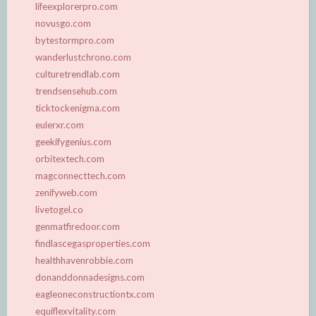
lifeexplorerpro.com
novusgo.com
bytestormpro.com
wanderlustchrono.com
culturetrendlab.com
trendsensehub.com
ticktockenigma.com
eulerxr.com
geekifygenius.com
orbitextech.com
magconnecttech.com
zenifyweb.com
livetogel.co
genmatfiredoor.com
findlascegasproperties.com
healthhavenrobbie.com
donanddonnadesigns.com
eagleoneconstructiontx.com
equiflexvitality.com