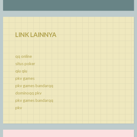
LINK LAINNYA
qq online
situs poker
qiu qiu
pkv games
pkv games bandarqq
dominoqq pkv
pkv games bandarqq
pkv