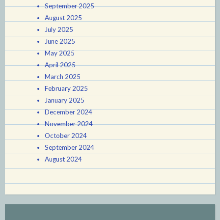
September 2025
August 2025
July 2025
June 2025
May 2025
April 2025
March 2025
February 2025
January 2025
December 2024
November 2024
October 2024
September 2024
August 2024