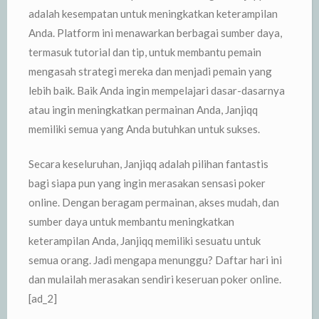
adalah kesempatan untuk meningkatkan keterampilan
Anda. Platform ini menawarkan berbagai sumber daya,
termasuk tutorial dan tip, untuk membantu pemain
mengasah strategi mereka dan menjadi pemain yang
lebih baik. Baik Anda ingin mempelajari dasar-dasarnya
atau ingin meningkatkan permainan Anda, Janjiqq
memiliki semua yang Anda butuhkan untuk sukses.
Secara keseluruhan, Janjiqq adalah pilihan fantastis
bagi siapa pun yang ingin merasakan sensasi poker
online. Dengan beragam permainan, akses mudah, dan
sumber daya untuk membantu meningkatkan
keterampilan Anda, Janjiqq memiliki sesuatu untuk
semua orang. Jadi mengapa menunggu? Daftar hari ini
dan mulailah merasakan sendiri keseruan poker online.
[ad_2]