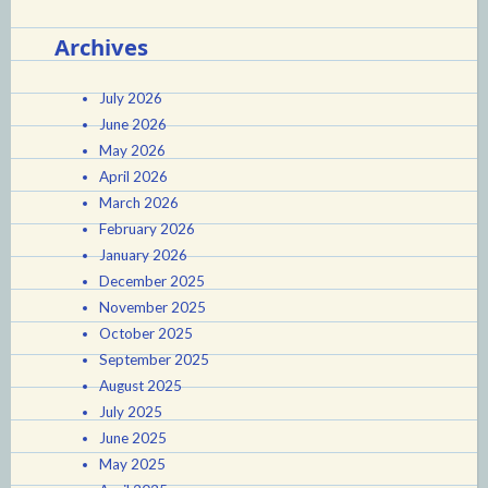
Archives
July 2026
June 2026
May 2026
April 2026
March 2026
February 2026
January 2026
December 2025
November 2025
October 2025
September 2025
August 2025
July 2025
June 2025
May 2025