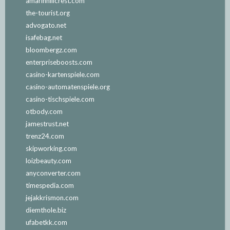
amarinhillcrest.com
the-tourist.org
advogato.net
isafebag.net
bloombergz.com
enterpriseboosts.com
casino-kartenspiele.com
casino-automatenspiele.org
casino-tischspiele.com
otbody.com
jamestrust.net
trenz24.com
skipworking.com
loizbeauty.com
anyconverter.com
timespedia.com
jejakkrismon.com
diemthole.biz
ufabetkk.com