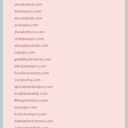
versalotech.com
techmaxco.com
exceedolab.com
activaxio.com
dynabytesco.com
stylegurupro.com
datawizardslab.com
cubiqio.com
geeklifechronicle.com
infospherepro.com
foodiesavorpro.com
vortexohq.com
epicadventurepro.com
insightwavelab.com
lifeexplorerpro.com
novusgo.com
bytestormpro.com
wanderlustchrono.com
culturetrendlab.com