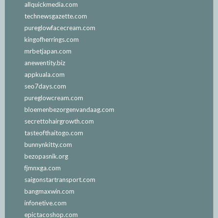
allquickmedia.com
technewsgazette.com
pureglowfacecream.com
kingofherrings.com
mrbetjapan.com
anewentity.biz
appkuala.com
seo7days.com
pureglowcream.com
bloemenbezorgenvandaag.com
secrettohairgrowth.com
tasteofthaitogo.com
bunnynkitty.com
bezopasnik.org
fjmnxga.com
saigonstartransport.com
bangmaxwin.com
infonetive.com
epictacoshop.com