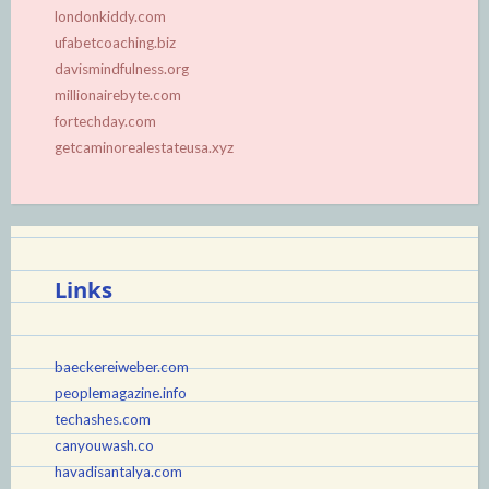
londonkiddy.com
ufabetcoaching.biz
davismindfulness.org
millionairebyte.com
fortechday.com
getcaminorealestateusa.xyz
Links
baeckereiweber.com
peoplemagazine.info
techashes.com
canyouwash.co
havadisantalya.com