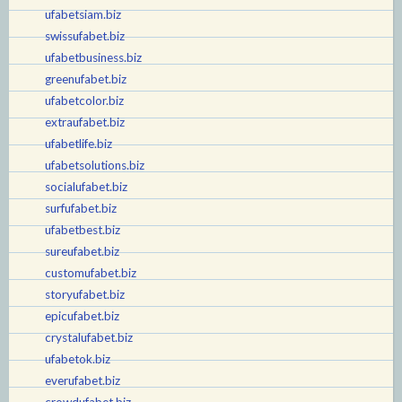
ufabetsiam.biz
swissufabet.biz
ufabetbusiness.biz
greenufabet.biz
ufabetcolor.biz
extraufabet.biz
ufabetlife.biz
ufabetsolutions.biz
socialufabet.biz
surfufabet.biz
ufabetbest.biz
sureufabet.biz
customufabet.biz
storyufabet.biz
epicufabet.biz
crystalufabet.biz
ufabetok.biz
everufabet.biz
crowdufabet.biz