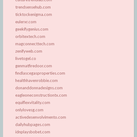
trendsensehub.com
ticktockenigma.com
eulerxr.com
geekifygenius.com
orbitextech.com
magconnecttech.com
zenifyweb.com
livetogel.co
genmatfiredoor.com
findlascegasproperties.com
healthhavenrobbie.com
donanddonnadesigns.com
eagleoneconstructiontx.com
equiflexvitality.com
onlylovesg.com
activedesenvolvimento.com
dailyhubpages.com
idnplaysbobet.com