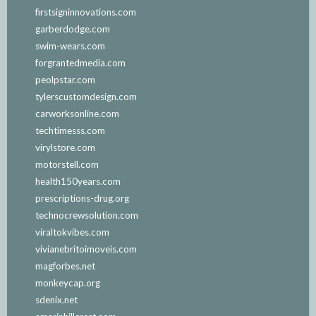
firstsigninnovations.com
garberdodge.com
swim-wears.com
forgrantedmedia.com
peolpstar.com
tylerscustomdesign.com
carworksonline.com
techtimesss.com
virylstore.com
motorstell.com
health150years.com
prescriptions-drug.org
technocrewsolution.com
viraltokvibes.com
vivianebritoimoveis.com
magforbes.net
monkeycap.org
sdenix.net