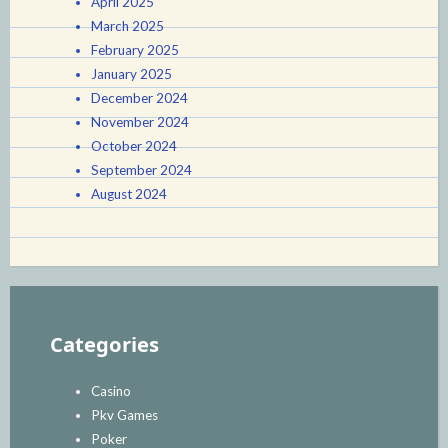
April 2025
March 2025
February 2025
January 2025
December 2024
November 2024
October 2024
September 2024
August 2024
Categories
Casino
Pkv Games
Poker