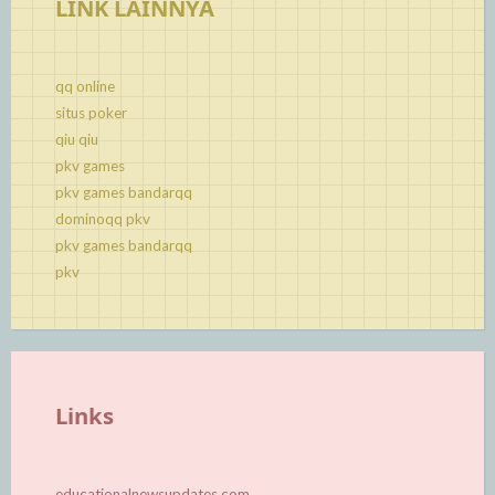
LINK LAINNYA
qq online
situs poker
qiu qiu
pkv games
pkv games bandarqq
dominoqq pkv
pkv games bandarqq
pkv
Links
educationalnewsupdates.com