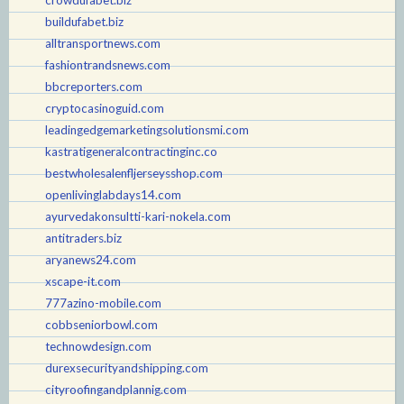
buildufabet.biz
alltransportnews.com
fashiontrandsnews.com
bbcreporters.com
cryptocasinoguid.com
leadingedgemarketingsolutionsmi.com
kastratigeneralcontractinginc.co
bestwholesalenfljerseysshop.com
openlivinglabdays14.com
ayurvedakonsultti-kari-nokela.com
antitraders.biz
aryanews24.com
xscape-it.com
777azino-mobile.com
cobbseniorbowl.com
technowdesign.com
durexsecurityandshipping.com
cityroofingandplannig.com