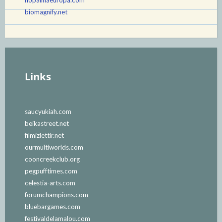
biomagnify.net
Links
saucyukiah.com
beikastreet.net
filmizlettir.net
ourmultiworlds.com
cooncreekclub.org
pegpufftimes.com
celestia-arts.com
forumchampions.com
bluebargames.com
festivaldelamalou.com