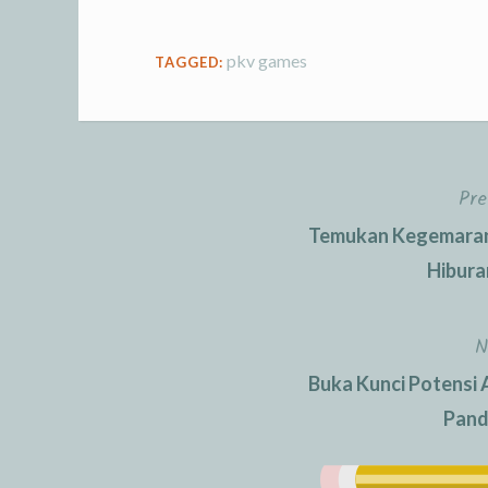
pkv games
TAGGED:
Pre
Post
Temukan Kegemaran
navigation
Hibura
N
Buka Kunci Potensi 
Pand