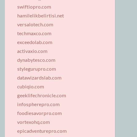
swiftiopro.com
hamilelikbelirtisi.net
versalotech.com
techmaxco.com
exceedolab.com
activaxio.com
dynabytesco.com
stylegurupro.com
datawizardslab.com
cubiqio.com
geeklifechronicle.com
infospherepro.com
foodiesavorpro.com
vortexohq.com
epicadventurepro.com