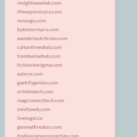
insightwavelab.com
lifeexplorerpro.com
novusgo.com
bytestormpro.com
wanderlustchrono.com
culturetrendlab.com
trendsensehub.com
ticktockenigma.com
eulerxr.com
geekifygenius.com
orbitextech.com
magconnecttech.com
zenifyweb.com
livetogel.co
genmatfiredoor.com
findlascegasproperties.com