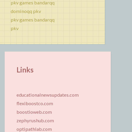
pkv games bandarqq
dominoqq pkv
pkv games bandarqq
pkv
Links
educationalnewsupdates.com
flexiboostco.com
boostioweb.com
zephyrushub.com
optipathlab.com