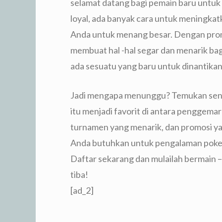
selamat datang bagi pemain baru untu
loyal, ada banyak cara untuk meningka
Anda untuk menang besar. Dengan prom
membuat hal -hal segar dan menarik ba
ada sesuatu yang baru untuk dinantikan
Jadi mengapa menunggu? Temukan sensas
itu menjadi favorit di antara penggema
turnamen yang menarik, dan promosi ya
Anda butuhkan untuk pengalaman poke
Daftar sekarang dan mulailah bermain 
tiba!
[ad_2]