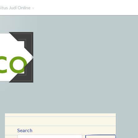
Situs Judi Online
 cepat menang. Nikmati kemudahan
ulsa: Cara
ih jackpot.
 Menang
Search