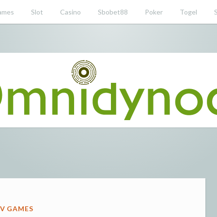
ames
Slot
Casino
Sbobet88
Poker
Togel
deposit pulsa untuk cara mudah dan
cor Deposit P
ansaksi dan peluang besar untuk mera
 dan Cepat
STED
V GAMES