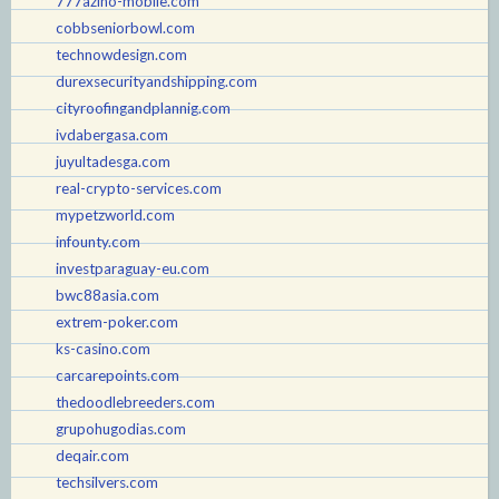
777azino-mobile.com
cobbseniorbowl.com
technowdesign.com
durexsecurityandshipping.com
cityroofingandplannig.com
ivdabergasa.com
juyultadesga.com
real-crypto-services.com
mypetzworld.com
infounty.com
investparaguay-eu.com
bwc88asia.com
extrem-poker.com
ks-casino.com
carcarepoints.com
thedoodlebreeders.com
grupohugodias.com
deqair.com
techsilvers.com