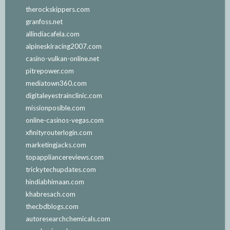
therockskippers.com
granfoss.net
allindiacafela.com
alpineskiracing2007.com
casino-vulkan-online.net
pitrepower.com
mediatown360.com
digitaleyestrainclinic.com
missionposible.com
online-casinos-vegas.com
xfinityrouterlogin.com
marketingjacks.com
topappliancereviews.com
trickytechupdates.com
hindiabhimaan.com
khabresach.com
thecbdblogs.com
autoresearchchemicals.com