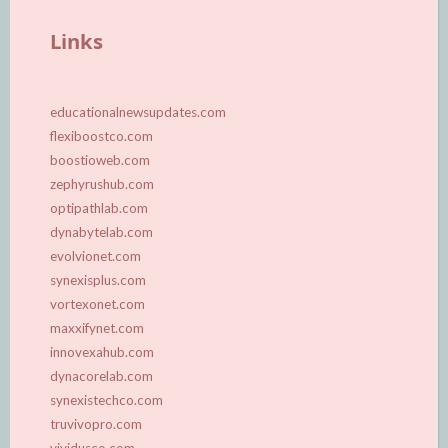
Links
educationalnewsupdates.com
flexiboostco.com
boostioweb.com
zephyrushub.com
optipathlab.com
dynabytelab.com
evolvionet.com
synexisplus.com
vortexonet.com
maxxifynet.com
innovexahub.com
dynacorelab.com
synexistechco.com
truvivopro.com
vividusco.com