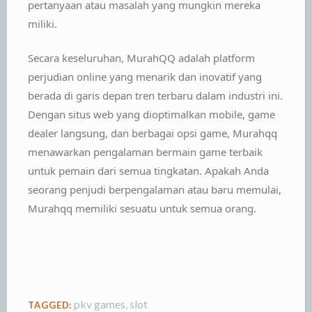
pertanyaan atau masalah yang mungkin mereka
miliki.
Secara keseluruhan, MurahQQ adalah platform
perjudian online yang menarik dan inovatif yang
berada di garis depan tren terbaru dalam industri ini.
Dengan situs web yang dioptimalkan mobile, game
dealer langsung, dan berbagai opsi game, Murahqq
menawarkan pengalaman bermain game terbaik
untuk pemain dari semua tingkatan. Apakah Anda
seorang penjudi berpengalaman atau baru memulai,
Murahqq memiliki sesuatu untuk semua orang.
pkv games
,
slot
TAGGED: