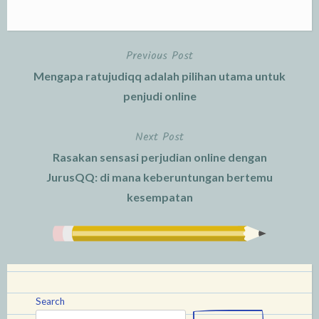
Previous Post
Post
Mengapa ratujudiqq adalah pilihan utama untuk
navigation
penjudi online
Next Post
Rasakan sensasi perjudian online dengan
JurusQQ: di mana keberuntungan bertemu
kesempatan
Search