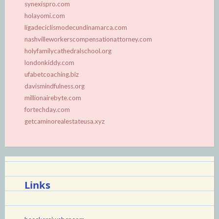
synexispro.com
holayomi.com
ligadeciclismodecundinamarca.com
nashvilleworkerscompensationattorney.com
holyfamilycathedralschool.org
londonkiddy.com
ufabetcoaching.biz
davismindfulness.org
millionairebyte.com
fortechday.com
getcaminorealestateusa.xyz
Links