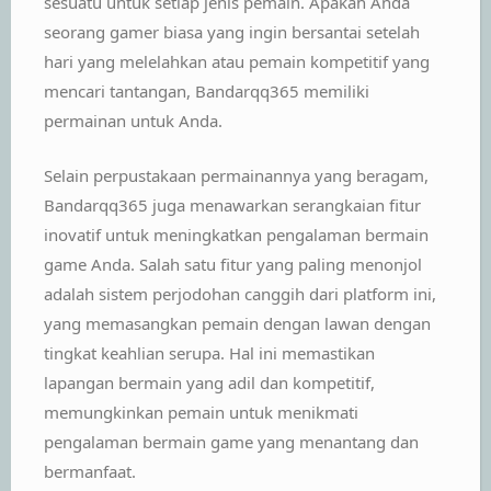
sesuatu untuk setiap jenis pemain. Apakah Anda
seorang gamer biasa yang ingin bersantai setelah
hari yang melelahkan atau pemain kompetitif yang
mencari tantangan, Bandarqq365 memiliki
permainan untuk Anda.
Selain perpustakaan permainannya yang beragam,
Bandarqq365 juga menawarkan serangkaian fitur
inovatif untuk meningkatkan pengalaman bermain
game Anda. Salah satu fitur yang paling menonjol
adalah sistem perjodohan canggih dari platform ini,
yang memasangkan pemain dengan lawan dengan
tingkat keahlian serupa. Hal ini memastikan
lapangan bermain yang adil dan kompetitif,
memungkinkan pemain untuk menikmati
pengalaman bermain game yang menantang dan
bermanfaat.