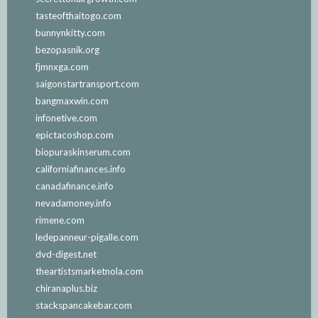
tasteofthaitogo.com
bunnynkitty.com
bezopasnik.org
fjmnxga.com
saigonstartransport.com
bangmaxwin.com
infonetive.com
epictacoshop.com
biopuraskinserum.com
californiafinances.info
canadafinance.info
nevadamoney.info
rimene.com
ledepanneur-pigalle.com
dvd-digest.net
theartistsmarketnola.com
chiranaplus.biz
stackspancakebar.com