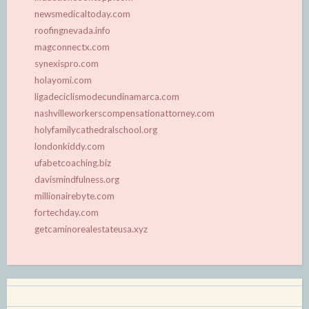
newsmedicaltoday.com
roofingnevada.info
magconnectx.com
synexispro.com
holayomi.com
ligadeciclismodecundinamarca.com
nashvilleworkerscompensationattorney.com
holyfamilycathedralschool.org
londonkiddy.com
ufabetcoaching.biz
davismindfulness.org
millionairebyte.com
fortechday.com
getcaminorealestateusa.xyz