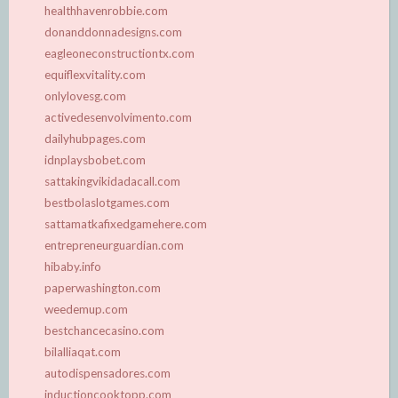
healthhavenrobbie.com
donanddonnadesigns.com
eagleoneconstructiontx.com
equiflexvitality.com
onlylovesg.com
activedesenvolvimento.com
dailyhubpages.com
idnplaysbobet.com
sattakingvikidadacall.com
bestbolaslotgames.com
sattamatkafixedgamehere.com
entrepreneurguardian.com
hibaby.info
paperwashington.com
weedemup.com
bestchancecasino.com
bilalliaqat.com
autodispensadores.com
inductioncooktopp.com