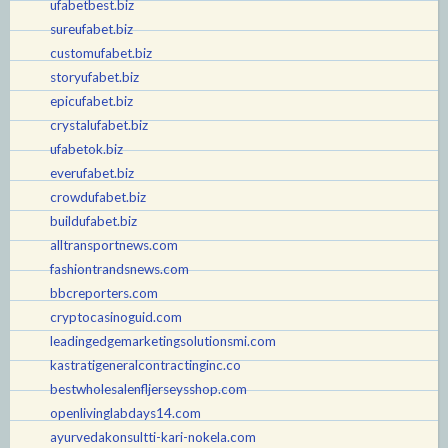
ufabetbest.biz
sureufabet.biz
customufabet.biz
storyufabet.biz
epicufabet.biz
crystalufabet.biz
ufabetok.biz
everufabet.biz
crowdufabet.biz
buildufabet.biz
alltransportnews.com
fashiontrandsnews.com
bbcreporters.com
cryptocasinoguid.com
leadingedgemarketingsolutionsmi.com
kastratigeneralcontractinginc.co
bestwholesalenfljerseysshop.com
openlivinglabdays14.com
ayurvedakonsultti-kari-nokela.com