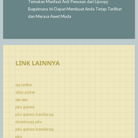
Temukan Manfaat Anti Penuaan dari Lipoqq:
Bagaimana Ini Dapat Membuat Anda Tetap Terlihat
dan Merasa Awet Muda
LINK LAINNYA
qq online
situs poker
qiu qiu
pkv games
pkv games bandarqq
dominoqq pkv
pkv games bandarqq
pkv