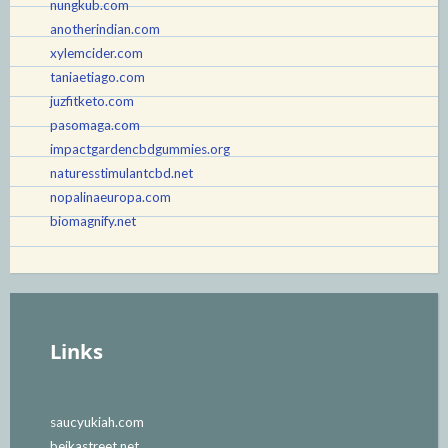
nungkub.com
anotherindian.com
xylemcider.com
taniaetiago.com
juzfitketo.com
pasomaga.com
impactgardencbdgummies.org
naturesstimulantcbd.net
nopalinaeuropa.com
biomagnify.net
Links
saucyukiah.com
beikastreet.net