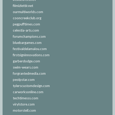
filmizlettir.net
ourmultiworlds.com
cooncreekclub.org
pegpufftimes.com
celestia-arts.com
forumchampions.com
bluebargames.com
festivaldelamalou.com
firstsigninnovations.com
garberdodge.com
swim-wears.com
forgrantedmedia.com
peolpstar.com
tylerscustomdesign.com
carworksonline.com
techtimesss.com
virylstore.com
motorstell.com