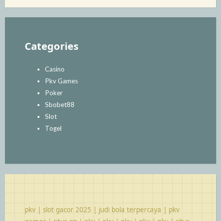
Categories
Casino
Pkv Games
Poker
Sbobet88
Slot
Togel
pkv
|
slot gacor 2025
|
judi bola terpercaya
|
pkv