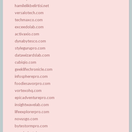
hamilelikbelirtisi.net
versalotech.com
techmaxco.com
exceedolab.com
activaxio.com
dynabytesco.com
stylegurupro.com
datawizardslab.com
cubiqio.com
geeklifechronicle.com
infospherepro.com
foodiesavorpro.com
vortexohq.com
epicadventurepro.com
insightwavelab.com
lifeexplorerpro.com
novusgo.com
bytestormpro.com