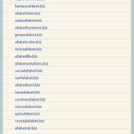
fantasyufabet.biz
ufabetsiam.biz
swissufabet.biz
ufabetbusiness.biz
greenufabet.biz
ufabetcolor.biz
extraufabet.biz
ufabetlife.biz
ufabetsolutions.biz
socialufabet.biz
surfufabet.biz
ufabetbest.biz
sureufabet.biz
customufabet.biz
storyufabet.biz
epicufabet.biz
crystalufabet.biz
ufabetok.biz