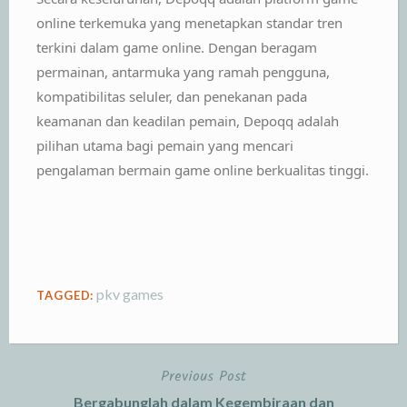
online terkemuka yang menetapkan standar tren
terkini dalam game online. Dengan beragam
permainan, antarmuka yang ramah pengguna,
kompatibilitas seluler, dan penekanan pada
keamanan dan keadilan pemain, Depoqq adalah
pilihan utama bagi pemain yang mencari
pengalaman bermain game online berkualitas tinggi.
pkv games
TAGGED:
Previous Post
Post
Bergabunglah dalam Kegembiraan dan