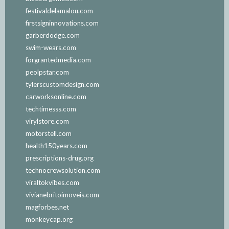
festivaldelamalou.com
firstsigninnovations.com
garberdodge.com
swim-wears.com
forgrantedmedia.com
peolpstar.com
tylerscustomdesign.com
carworksonline.com
techtimesss.com
virylstore.com
motorstell.com
health150years.com
prescriptions-drug.org
technocrewsolution.com
viraltokvibes.com
vivianebritoimoveis.com
magforbes.net
monkeycap.org