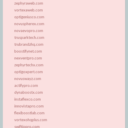
zephyraweb.com
vortexaweb.com
optigeniusco.com
novuspherex.com
novaevopro.com
trusparktech.com
trubrandzhq.com
boostifynet.com
nexventpro.com
zephyrtechx.com
optigoxpert.com
novuswayz.com
actifypro.com
dynaboostx.com
instaflexco.com
innovistapro.com
flexiboostlab.com
vortexohqplus.com
swiftiopro.com