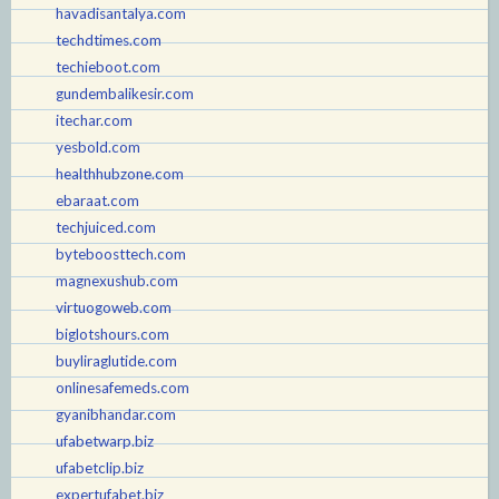
havadisantalya.com
techdtimes.com
techieboot.com
gundembalikesir.com
itechar.com
yesbold.com
healthhubzone.com
ebaraat.com
techjuiced.com
byteboosttech.com
magnexushub.com
virtuogoweb.com
biglotshours.com
buyliraglutide.com
onlinesafemeds.com
gyanibhandar.com
ufabetwarp.biz
ufabetclip.biz
expertufabet.biz