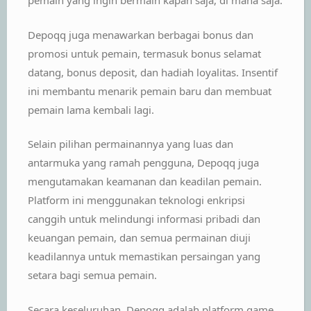
pemain yang ingin bermain kapan saja, di mana saja.
Depoqq juga menawarkan berbagai bonus dan
promosi untuk pemain, termasuk bonus selamat
datang, bonus deposit, dan hadiah loyalitas. Insentif
ini membantu menarik pemain baru dan membuat
pemain lama kembali lagi.
Selain pilihan permainannya yang luas dan
antarmuka yang ramah pengguna, Depoqq juga
mengutamakan keamanan dan keadilan pemain.
Platform ini menggunakan teknologi enkripsi
canggih untuk melindungi informasi pribadi dan
keuangan pemain, dan semua permainan diuji
keadilannya untuk memastikan persaingan yang
setara bagi semua pemain.
Secara keseluruhan, Depoqq adalah platform game