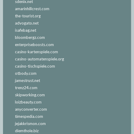
sdenix.net
amarinhillcrest.com
the-tourist.org
advogato.net
isafebag.net
bloombergz.com
enterpriseboosts.com
casino-kartenspiele.com
casino-automatenspiele.org
casino-tischspiele.com
otbody.com
jamestrust.net
trenz24.com
skipworking.com
loizbeauty.com
anyconverter.com
timespedia.com
jejakkrismon.com
diemthole.biz