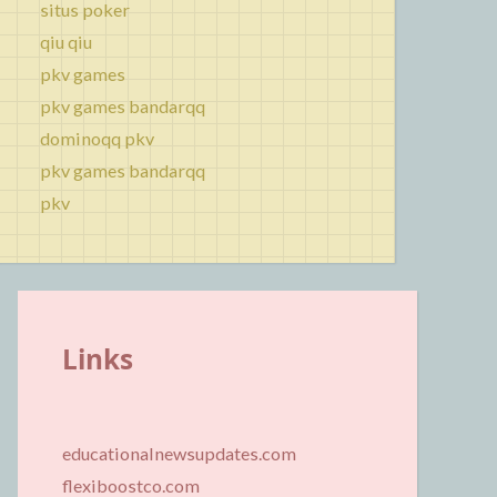
situs poker
qiu qiu
pkv games
pkv games bandarqq
dominoqq pkv
pkv games bandarqq
pkv
Links
educationalnewsupdates.com
flexiboostco.com