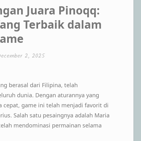
gan Juara Pinoqq:
ang Terbaik dalam
ame
December 2, 2025
g berasal dari Filipina, telah
luruh dunia. Dengan aturannya yang
cepat, game ini telah menjadi favorit di
rius. Salah satu pesaingnya adalah Maria
 telah mendominasi permainan selama