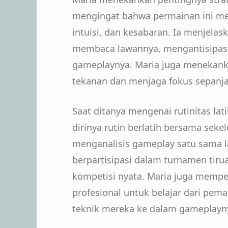
mengingat bahwa permainan ini m
intuisi, dan kesabaran. Ia menjela
membaca lawannya, mengantisipas
gameplaynya. Maria juga menekank
tekanan dan menjaga fokus sepanj
Saat ditanya mengenai rutinitas l
dirinya rutin berlatih bersama se
menganalisis gameplay satu sama la
berpartisipasi dalam turnamen tir
kompetisi nyata. Maria juga mempel
profesional untuk belajar dari pem
teknik mereka ke dalam gameplayny