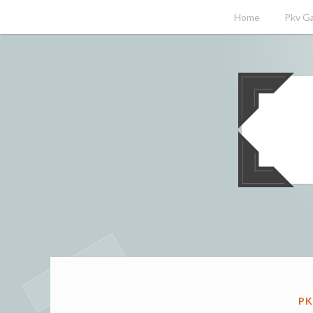
Skip
Home
Pkv G
to
content
Slot Gac
Mainkan slot gacor dengan 
bertr
Mudah
PO
PK