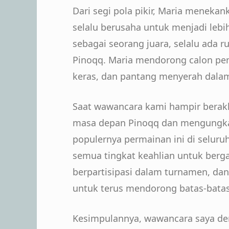
Dari segi pola pikir, Maria meneka
selalu berusaha untuk menjadi leb
sebagai seorang juara, selalu ada 
Pinoqq. Maria mendorong calon pe
keras, dan pantang menyerah dalam
Saat wawancara kami hampir berakh
masa depan Pinoqq dan mengungka
populernya permainan ini di seluru
semua tingkat keahlian untuk ber
berpartisipasi dalam turnamen, d
untuk terus mendorong batas-bata
Kesimpulannya, wawancara saya d