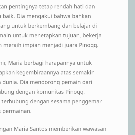
nkan pentingnya tetap rendah hati dan
ih baik. Dia mengakui bahwa bahkan
ruang untuk berkembang dan belajar di
main untuk menetapkan tujuan, bekerja
 meraih impian menjadi juara Pinoqq.
ir, Maria berbagi harapannya untuk
pkan kegembiraannya atas semakin
h dunia. Dia mendorong pemain dari
gabung dengan komunitas Pinoqq,
an terhubung dengan sesama penggemar
s permainan.
engan Maria Santos memberikan wawasan