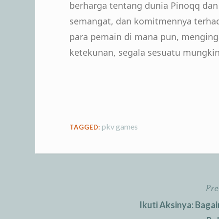
berharga tentang dunia Pinoqq dan p
semangat, dan komitmennya terhad
para pemain di mana pun, menginga
ketekunan, segala sesuatu mungkin 
pkv games
TAGGED:
Pre
Post
Ikuti Aksinya: Bag
navigation