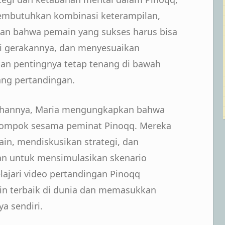
embutuhkan kombinasi keterampilan,
skan bahwa pemain yang sukses harus bisa
i gerakannya, dan menyesuaikan
an pentingnya tetap tenang di bawah
ang pertandingan.
atihannya, Maria mengungkapkan bahwa
kelompok sesama peminat Pinoqq. Mereka
in, mendiskusikan strategi, dan
uan untuk mensimulasikan skenario
ajari video pertandingan Pinoqq
ain terbaik di dunia dan memasukkan
a sendiri.