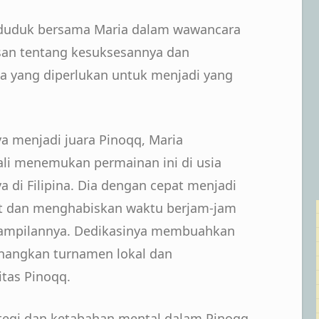
duduk bersama Maria dalam wawancara
an tentang kesuksesannya dan
pa yang diperlukan untuk menjadi yang
ya menjadi juara Pinoqq, Maria
li menemukan permainan ini di usia
di Filipina. Dia dengan cepat menjadi
ut dan menghabiskan waktu berjam-jam
rampilannya. Dedikasinya membuahkan
enangkan turnamen lokal dan
tas Pinoqq.
tegi dan ketabahan mental dalam Pinoqq,