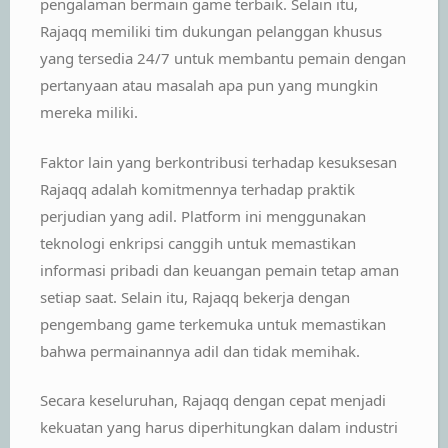
pengalaman bermain game terbaik. Selain itu,
Rajaqq memiliki tim dukungan pelanggan khusus
yang tersedia 24/7 untuk membantu pemain dengan
pertanyaan atau masalah apa pun yang mungkin
mereka miliki.
Faktor lain yang berkontribusi terhadap kesuksesan
Rajaqq adalah komitmennya terhadap praktik
perjudian yang adil. Platform ini menggunakan
teknologi enkripsi canggih untuk memastikan
informasi pribadi dan keuangan pemain tetap aman
setiap saat. Selain itu, Rajaqq bekerja dengan
pengembang game terkemuka untuk memastikan
bahwa permainannya adil dan tidak memihak.
Secara keseluruhan, Rajaqq dengan cepat menjadi
kekuatan yang harus diperhitungkan dalam industri