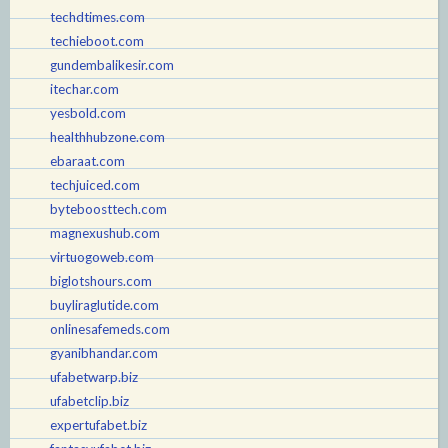
techdtimes.com
techieboot.com
gundembalikesir.com
itechar.com
yesbold.com
healthhubzone.com
ebaraat.com
techjuiced.com
byteboosttech.com
magnexushub.com
virtuogoweb.com
biglotshours.com
buyliraglutide.com
onlinesafemeds.com
gyanibhandar.com
ufabetwarp.biz
ufabetclip.biz
expertufabet.biz