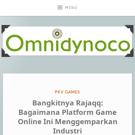
Skip
MENU
to
content
Slot Gacor Deposit Pulsa:
Mainkan slot gacor dengan deposit pulsa untuk cara
mudah dan cepat menang. Nikmati kemudahan
Cara Mudah dan Cepat
bertransaksi dan peluang besar untuk meraih jackpot.
Menang
POSTED
PKV GAMES
IN
Bangkitnya Rajaqq:
Bagaimana Platform Game
Online Ini Menggemparkan
Industri