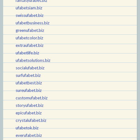
fantasyufabet.biz
ufabetsiam.biz
swissufabet.biz
ufabetbusiness.biz
greenufabet.biz
ufabetcolor.biz
extraufabet.biz
ufabetlife.biz
ufabetsolutions.biz
socialufabet.biz
surfufabet.biz
ufabetbest.biz
sureufabet.biz
customufabet.biz
storyufabet.biz
epicufabet.biz
crystalufabet.biz
ufabetok.biz
everufabet.biz