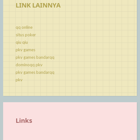
LINK LAINNYA
qq online
situs poker
qiu qiu
pkv games
pkv games bandarqq
dominoqq pkv
pkv games bandarqq
pkv
Links