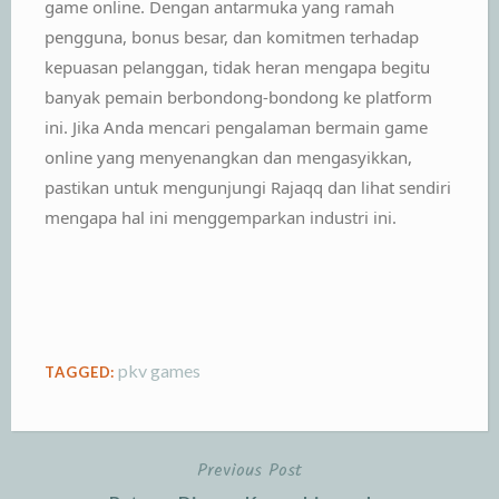
game online. Dengan antarmuka yang ramah
pengguna, bonus besar, dan komitmen terhadap
kepuasan pelanggan, tidak heran mengapa begitu
banyak pemain berbondong-bondong ke platform
ini. Jika Anda mencari pengalaman bermain game
online yang menyenangkan dan mengasyikkan,
pastikan untuk mengunjungi Rajaqq dan lihat sendiri
mengapa hal ini menggemparkan industri ini.
pkv games
TAGGED:
Previous Post
Post