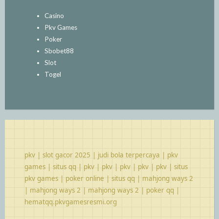
Casino
Pkv Games
Poker
Sbobet88
Slot
Togel
pkv
|
slot gacor 2025
|
judi bola terpercaya
|
pkv
games
|
situs qq
|
pkv
|
pkv
|
pkv
|
pkv
|
pkv
|
situs
pkv games
|
poker online
|
situs qq
|
mahjong ways 2
|
mahjong ways 2
|
mahjong ways 2
|
poker qq
|
hematqq.pkvgamesresmi.org