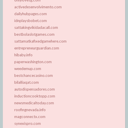
activedesenvolvimento.com
dailyhubpages.com
idnplaysbobet.com
sattakingvikidadacall.com
bestbolaslotgames.com
sattamatkafixedgamehere.com
entrepreneurguardian.com
hibaby.info
paperwashington.com
weedemup.com
bestchancecasino.com
bilalliaqat.com
autodispensadores.com
inductioncooktopp.com
newsmedicaltoday.com
roofingnevada.info
magconnectx.com
synexispro.com