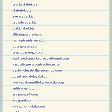
crystalufabet.biz
ufabetok.biz
everufabet.biz
crowdufabet.biz
buildufabet.biz
alltransportnews.com
fashiontrandsnews.com
bbcreporters.com
cryptocasinoguid.com
leadingedgemarketingsolutionsmi.com
kastratigeneralcontractinginc.co
bestwholesalenfljerseysshop.com
openlivinglabdays14.com
ayurvedakonsultti-kari-nokela.com
antitraders.biz
aryanews24.com
xscape-it.com
777azino-mobile.com