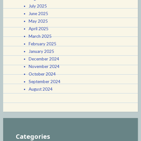
July 2025
June 2025
May 2025
April 2025
March 2025
February 2025
January 2025
December 2024
November 2024
October 2024
September 2024
August 2024
Categories