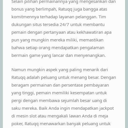
Selain pilihan permainannya yang mengesankan dan
bonus yang berlimpah, Ratuqq juga bangga atas
komitmennya terhadap layanan pelanggan. Tim
dukungan situs tersedia 24/7 untuk membantu
pemain dengan pertanyaan atau kekhawatiran apa
pun yang mungkin mereka miliki, memastikan
bahwa setiap orang mendapatkan pengalaman
bermain game yang lancar dan menyenangkan.
Namun mungkin aspek yang paling menarik dari
Ratuqq adalah peluang untuk menang besar. Dengan
beragam permainan dan persentase pembayaran
yang tinggi, pemain memiliki kesempatan untuk
pergi dengan membawa sejumlah besar uang di
saku mereka. Baik Anda ingin mendapatkan jackpot
di mesin slot atau mengakali lawan Anda di meja
poker, Ratuqq menawarkan banyak peluang untuk