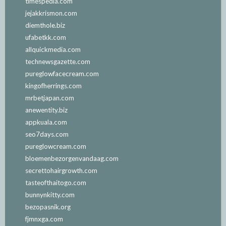
timespedia.com
jejakkrismon.com
diemthole.biz
ufabetkk.com
allquickmedia.com
technewsgazette.com
pureglowfacecream.com
kingofherrings.com
mrbetjapan.com
anewentity.biz
appkuala.com
seo7days.com
pureglowcream.com
bloemenbezorgenvandaag.com
secrettohairgrowth.com
tasteofthaitogo.com
bunnynkitty.com
bezopasnik.org
fjmnxga.com