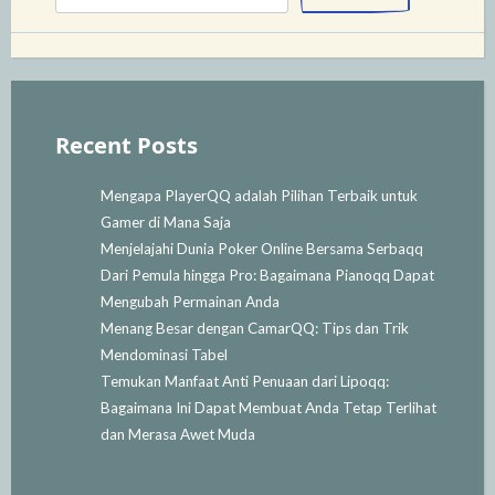
Recent Posts
Mengapa PlayerQQ adalah Pilihan Terbaik untuk
Gamer di Mana Saja
Menjelajahi Dunia Poker Online Bersama Serbaqq
Dari Pemula hingga Pro: Bagaimana Pianoqq Dapat
Mengubah Permainan Anda
Menang Besar dengan CamarQQ: Tips dan Trik
Mendominasi Tabel
Temukan Manfaat Anti Penuaan dari Lipoqq:
Bagaimana Ini Dapat Membuat Anda Tetap Terlihat
dan Merasa Awet Muda