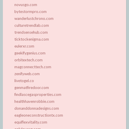
novusgo.com
bytestormpro.com
wanderlustchrono.com
culturetrendlab.com
trendsensehub.com
ticktockenigma.com
eulerxr.com
geekifygenius.com
orbitextech.com
magconnecttech.com
zenifyweb.com
livetogel.co
genmatfiredoor.com
findlascegasproperties.com
healthhavenrobbie.com
donanddonnadesigns.com
eagleoneconstructiontx.com
equiflexvitality.com
onlylovesg.com