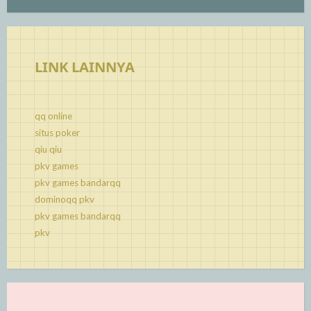
LINK LAINNYA
qq online
situs poker
qiu qiu
pkv games
pkv games bandarqq
dominoqq pkv
pkv games bandarqq
pkv