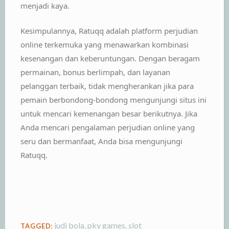
menjadi kaya.
Kesimpulannya, Ratuqq adalah platform perjudian
online terkemuka yang menawarkan kombinasi
kesenangan dan keberuntungan. Dengan beragam
permainan, bonus berlimpah, dan layanan
pelanggan terbaik, tidak mengherankan jika para
pemain berbondong-bondong mengunjungi situs ini
untuk mencari kemenangan besar berikutnya. Jika
Anda mencari pengalaman perjudian online yang
seru dan bermanfaat, Anda bisa mengunjungi
Ratuqq.
judi bola
,
pkv games
,
slot
TAGGED: