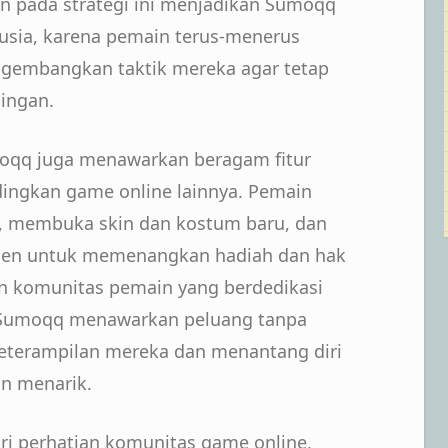
n pada strategi ini menjadikan Sumoqq
 usia, karena pemain terus-menerus
ngembangkan taktik mereka agar tetap
ingan.
moqq juga menawarkan beragam fitur
ngkan game online lainnya. Pemain
, membuka skin dan kostum baru, dan
men untuk memenangkan hadiah dan hak
 komunitas pemain yang berdedikasi
 Sumoqq menawarkan peluang tanpa
eterampilan mereka dan menantang diri
an menarik.
ri perhatian komunitas game online,