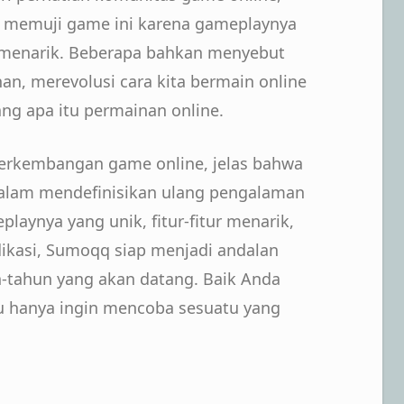
s memuji game ini karena gameplaynya
 menarik. Beberapa bahkan menyebut
, merevolusi cara kita bermain online
ng apa itu permainan online.
erkembangan game online, jelas bahwa
lam mendefinisikan ulang pengalaman
aynya yang unik, fitur-fitur menarik,
ikasi, Sumoqq siap menjadi andalan
-tahun yang akan datang. Baik Anda
 hanya ingin mencoba sesuatu yang