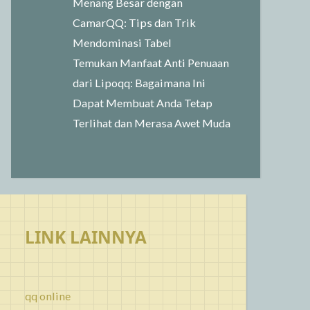
Menang Besar dengan
CamarQQ: Tips dan Trik
Mendominasi Tabel
Temukan Manfaat Anti Penuaan
dari Lipoqq: Bagaimana Ini
Dapat Membuat Anda Tetap
Terlihat dan Merasa Awet Muda
LINK LAINNYA
qq online