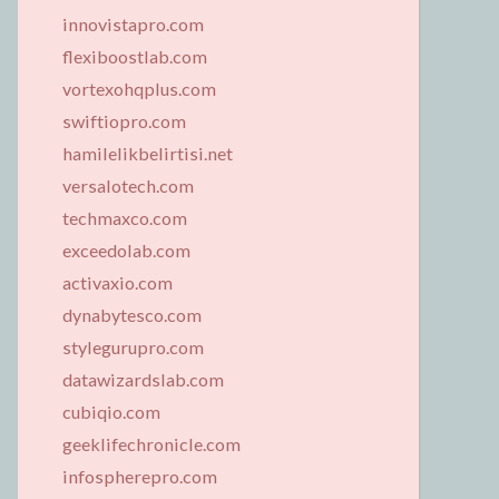
innovistapro.com
flexiboostlab.com
vortexohqplus.com
swiftiopro.com
hamilelikbelirtisi.net
versalotech.com
techmaxco.com
exceedolab.com
activaxio.com
dynabytesco.com
stylegurupro.com
datawizardslab.com
cubiqio.com
geeklifechronicle.com
infospherepro.com