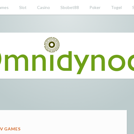
ames
Slot
Casino
Sbobet88
Poker
Togel
or Deposit 
deposit pulsa untuk cara mudah dan
ansaksi dan peluang besar untuk mera
 dan Cepa
STED
V GAMES