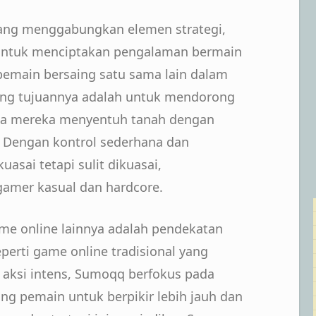
ang menggabungkan elemen strategi,
untuk menciptakan pengalaman bermain
emain bersaing satu sama lain dalam
yang tujuannya adalah untuk mendorong
ksa mereka menyentuh tanah dengan
. Dengan kontrol sederhana dan
sai tetapi sulit dikuasai,
gamer kasual dan hardcore.
e online lainnya adalah pendekatan
perti game online tradisional yang
aksi intens, Sumoqq berfokus pada
ng pemain untuk berpikir lebih jauh dan