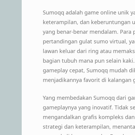
Sumoqq adalah game online unik y
keterampilan, dan keberuntungan 
yang benar-benar mendalam. Para p
pertandingan gulat sumo virtual, 
lawan keluar dari ring atau mema
bagian tubuh mana pun selain kaki
gameplay cepat, Sumoqq mudah dikua
menjadikannya favorit di kalangan 
Yang membedakan Sumoqq dari gam
gameplaynya yang inovatif. Tidak se
mengandalkan grafis kompleks dan 
strategi dan keterampilan, menanta