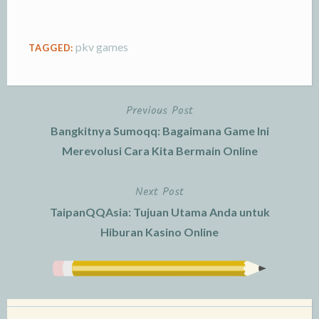
pkv games
TAGGED:
Previous Post
Post
Bangkitnya Sumoqq: Bagaimana Game Ini
navigation
Merevolusi Cara Kita Bermain Online
Next Post
TaipanQQAsia: Tujuan Utama Anda untuk
Hiburan Kasino Online