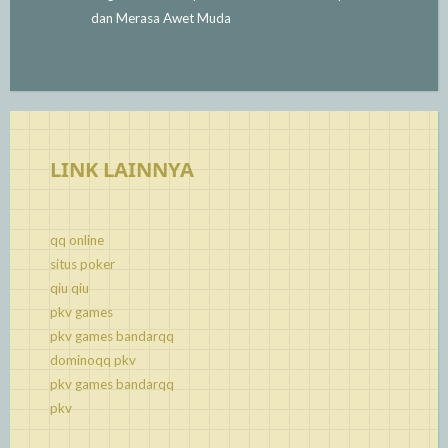
dan Merasa Awet Muda
LINK LAINNYA
qq online
situs poker
qiu qiu
pkv games
pkv games bandarqq
dominoqq pkv
pkv games bandarqq
pkv