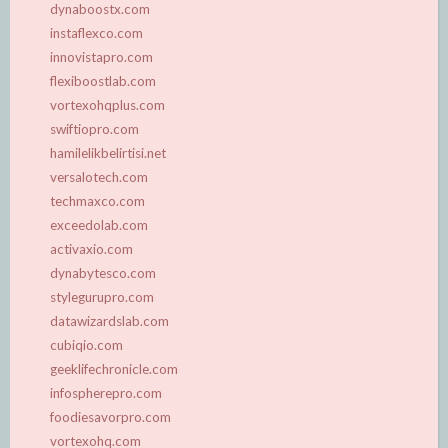
dynaboostx.com
instaflexco.com
innovistapro.com
flexiboostlab.com
vortexohqplus.com
swiftiopro.com
hamilelikbelirtisi.net
versalotech.com
techmaxco.com
exceedolab.com
activaxio.com
dynabytesco.com
stylegurupro.com
datawizardslab.com
cubiqio.com
geeklifechronicle.com
infospherepro.com
foodiesavorpro.com
vortexohq.com