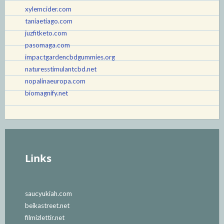
xylemcider.com
taniaetiago.com
juzfitketo.com
pasomaga.com
impactgardencbdgummies.org
naturesstimulantcbd.net
nopalinaeuropa.com
biomagnify.net
Links
saucyukiah.com
beikastreet.net
filmizlettir.net