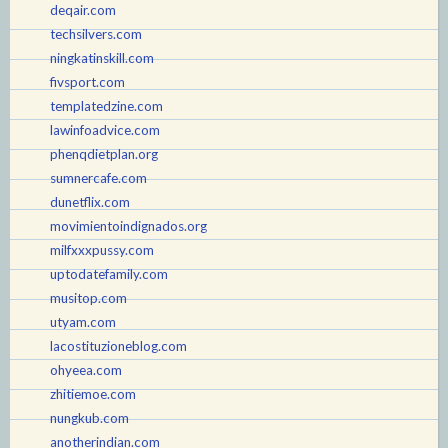
deqair.com
techsilvers.com
ningkatinskill.com
fivsport.com
templatedzine.com
lawinfoadvice.com
phenqdietplan.org
sumnercafe.com
dunetflix.com
movimientoindignados.org
milfxxxpussy.com
uptodatefamily.com
musitop.com
utyam.com
lacostituzioneblog.com
ohyeea.com
zhitiemoe.com
nungkub.com
anotherindian.com