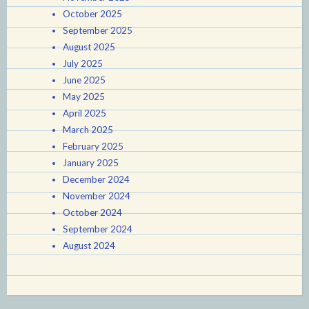
October 2025
September 2025
August 2025
July 2025
June 2025
May 2025
April 2025
March 2025
February 2025
January 2025
December 2024
November 2024
October 2024
September 2024
August 2024