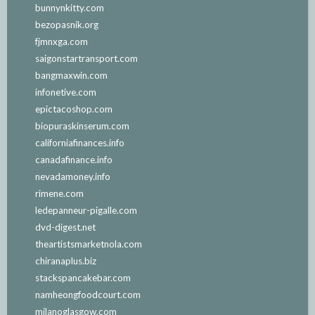
bunnynkitty.com
bezopasnik.org
fjmnxga.com
saigonstartransport.com
bangmaxwin.com
infonetive.com
epictacoshop.com
biopuraskinserum.com
californiafinances.info
canadafinance.info
nevadamoney.info
rimene.com
ledepanneur-pigalle.com
dvd-digest.net
theartistsmarketnola.com
chiranaplus.biz
stackspancakebar.com
namheongfoodcourt.com
milanoglasgow.com