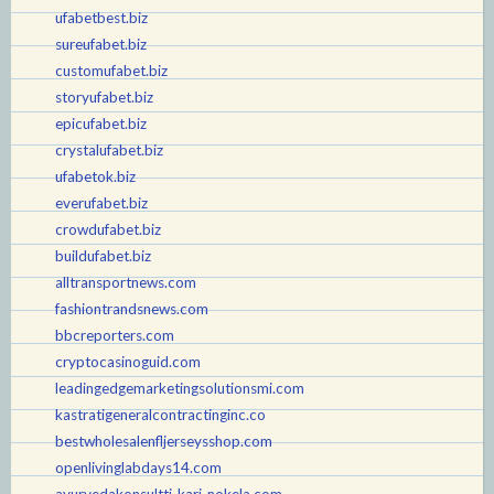
ufabetbest.biz
sureufabet.biz
customufabet.biz
storyufabet.biz
epicufabet.biz
crystalufabet.biz
ufabetok.biz
everufabet.biz
crowdufabet.biz
buildufabet.biz
alltransportnews.com
fashiontrandsnews.com
bbcreporters.com
cryptocasinoguid.com
leadingedgemarketingsolutionsmi.com
kastratigeneralcontractinginc.co
bestwholesalenfljerseysshop.com
openlivinglabdays14.com
ayurvedakonsultti-kari-nokela.com