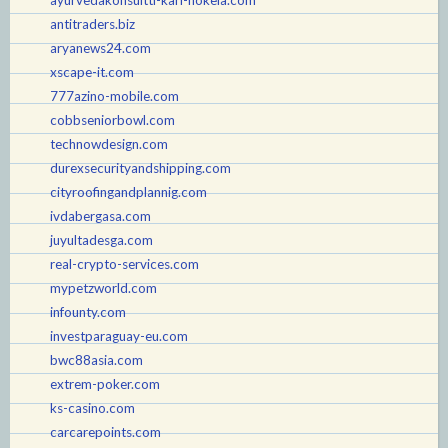
antitraders.biz
aryanews24.com
xscape-it.com
777azino-mobile.com
cobbseniorbowl.com
technowdesign.com
durexsecurityandshipping.com
cityroofingandplannig.com
ivdabergasa.com
juyultadesga.com
real-crypto-services.com
mypetzworld.com
infounty.com
investparaguay-eu.com
bwc88asia.com
extrem-poker.com
ks-casino.com
carcarepoints.com