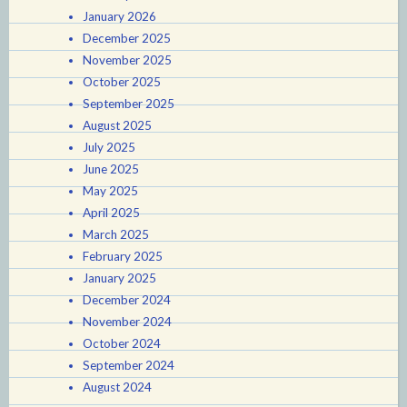
January 2026
December 2025
November 2025
October 2025
September 2025
August 2025
July 2025
June 2025
May 2025
April 2025
March 2025
February 2025
January 2025
December 2024
November 2024
October 2024
September 2024
August 2024