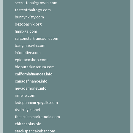
secrettohairgrowth.com
tasteofthaitogo.com
bunnynkitty.com
bezopasnik.org
fjmnxga.com
saigonstartransport.com
bangmaxwin.com
infonetive.com
epictacoshop.com
biopuraskinserum.com
californiafinances.info
canadafinance.info
nevadamoney.info
rimene.com
ledepanneur-pigalle.com
dvd-digest.net
theartistsmarketnola.com
chiranaplus.biz
stackspancakebar.com