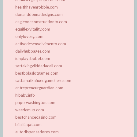
healthhavenrobbie.com
donanddonnadesigns.com
eagleoneconstructiontx.com
equiflexvitality.com
onlylovesg.com
activedesenvolvimento.com
dailyhubpages.com
idnplaysbobet.com
sattakingvikidadacall.com
bestbolaslotgames.com
sattamatkafixedgamehere.com
entrepreneurguardian.com
hibaby.info
paperwashington.com
weedemup.com
bestchancecasino.com
bilalliaqat.com
autodispensadores.com