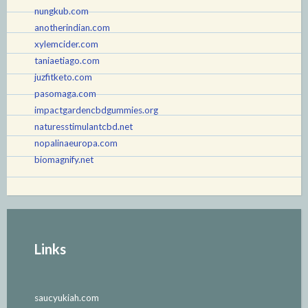
nungkub.com
anotherindian.com
xylemcider.com
taniaetiago.com
juzfitketo.com
pasomaga.com
impactgardencbdgummies.org
naturesstimulantcbd.net
nopalinaeuropa.com
biomagnify.net
Links
saucyukiah.com