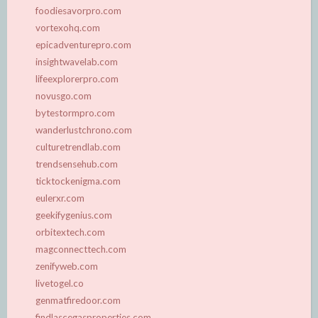
foodiesavorpro.com
vortexohq.com
epicadventurepro.com
insightwavelab.com
lifeexplorerpro.com
novusgo.com
bytestormpro.com
wanderlustchrono.com
culturetrendlab.com
trendsensehub.com
ticktockenigma.com
eulerxr.com
geekifygenius.com
orbitextech.com
magconnecttech.com
zenifyweb.com
livetogel.co
genmatfiredoor.com
findlascegasproperties.com