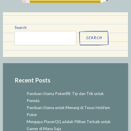
Search
SEARCH
Recent Posts
Panduan Utama Poker88: Tip dan Trik untuk
Pemula
Panduan Utama untuk Menang di Texas Hold’em
Poker
Mengapa PlayerQQ adalah Pilihan Terbaik untuk
Gamer di Mana Saja