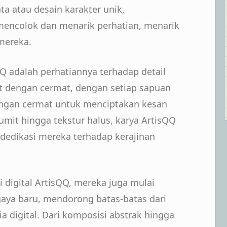
ta atau desain karakter unik,
mencolok dan menarik perhatian, menarik
mereka.
isQQ adalah perhatiannya terhadap detail
at dengan cermat, dengan setiap sapuan
engan cermat untuk menciptakan kesan
umit hingga tekstur halus, karya ArtisQQ
dedikasi mereka terhadap kerajinan
digital ArtisQQ, mereka juga mulai
aya baru, mendorong batas-batas dari
a digital. Dari komposisi abstrak hingga