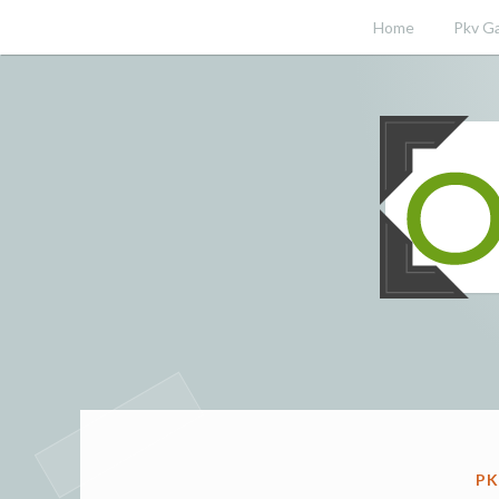
Skip
Home
Pkv G
to
content
Slot Gac
Mainkan slot gacor dengan 
bertr
Mudah
PO
PK