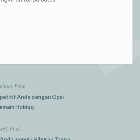
vious Post
petitif Anda dengan Opsi
emain Hobiqq
ext Post
Anda menuju Hiburan Tanpa