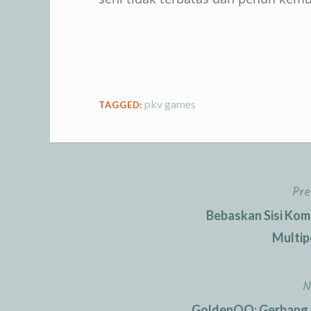
pkv games
TAGGED:
Pre
Post
Bebaskan Sisi Kom
navigation
Multip
N
GoldenQQ: Gerbang 