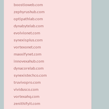
boostioweb.com
zephyrushub.com
optipathlab.com
dynabytelab.com
evolvionet.com
synexisplus.com
vortexonet.com
maxxifynet.com
innovexahub.com
dynacorelab.com
synexistechco.com
truvivopro.com
vividusco.com
vortexahq.com
zenithifyit.com