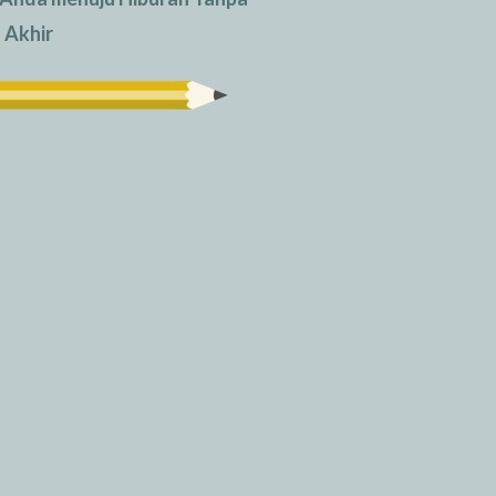
Akhir