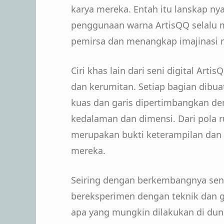
karya mereka. Entah itu lanskap nya
penggunaan warna ArtisQQ selalu 
pemirsa dan menangkap imajinasi 
Ciri khas lain dari seni digital Art
dan kerumitan. Setiap bagian dibu
kuas dan garis dipertimbangkan d
kedalaman dan dimensi. Dari pola r
merupakan bukti keterampilan dan 
mereka.
Seiring dengan berkembangnya seni 
bereksperimen dengan teknik dan g
apa yang mungkin dilakukan di duni