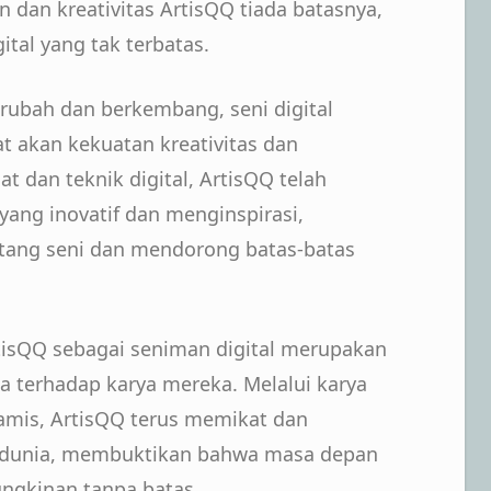
an dan kreativitas ArtisQQ tiada batasnya,
tal yang tak terbatas.
erubah dan berkembang, seni digital
t akan kekuatan kreativitas dan
t dan teknik digital, ArtisQQ telah
ng inovatif dan menginspirasi,
tang seni dan mendorong batas-batas
ArtisQQ sebagai seniman digital merupakan
a terhadap karya mereka. Melalui karya
amis, ArtisQQ terus memikat dan
h dunia, membuktikan bahwa masa depan
ungkinan tanpa batas.