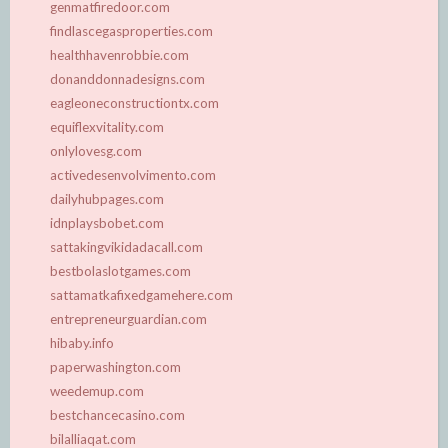
genmatfiredoor.com
findlascegasproperties.com
healthhavenrobbie.com
donanddonnadesigns.com
eagleoneconstructiontx.com
equiflexvitality.com
onlylovesg.com
activedesenvolvimento.com
dailyhubpages.com
idnplaysbobet.com
sattakingvikidadacall.com
bestbolaslotgames.com
sattamatkafixedgamehere.com
entrepreneurguardian.com
hibaby.info
paperwashington.com
weedemup.com
bestchancecasino.com
bilalliaqat.com