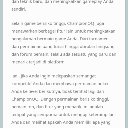
dan teknik baru, dan meningkatkan gameplay Anda
sendiri.
Selain game berisiko tinggi, ChampionQQ juga
menawarkan berbagai fitur lain untuk meningkatkan
pengalaman bermain game Anda. Dari turnamen
dan permainan uang tunai hingga obrolan langsung
dan forum pemain, selalu ada sesuatu yang baru dan
menarik terjadi di platform.
Jadi, jika Anda ingin melepaskan semangat
kompetitif Anda dan membawa permainan poker
Anda ke level berikutnya, tidak terlihat lagi dari
ChampionQQ. Dengan permainan berisiko tinggi,
pemain top, dan fitur yang menarik, ini adalah
tempat yang sempurna untuk menguji keterampilan
Anda dan melihat apakah Anda memiliki apa yang