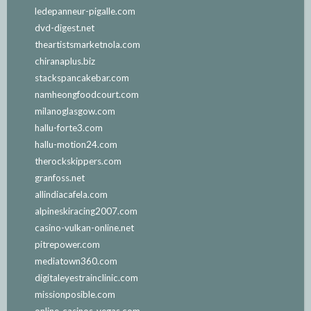
ledepanneur-pigalle.com
dvd-digest.net
theartistsmarketnola.com
chiranaplus.biz
stackspancakebar.com
namheongfoodcourt.com
milanoglasgow.com
hallu-forte3.com
hallu-motion24.com
therockskippers.com
granfoss.net
allindiacafela.com
alpineskiracing2007.com
casino-vulkan-online.net
pitrepower.com
mediatown360.com
digitaleyestrainclinic.com
missionposible.com