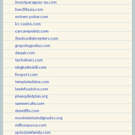
investparaguay-eu.com
bwc88asia.com
extrem-poker.com
ks-casino.com
carcarepoints.com
thedoodlebreeders.com
grupohugodias.com
deqair.com
techsilvers.com
ningkatinskill.com
fivsport.com
templatedzine.com
lawinfoadvice.com
phenqdietplan.org
sumnercafe.com
dunetflix.com
movimientoindignados.org
milfxxxpussy.com
uptodatefamily.com