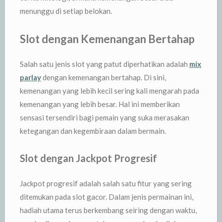
menunggu di setiap belokan.
Slot dengan Kemenangan Bertahap
Salah satu jenis slot yang patut diperhatikan adalah
mix
parlay
dengan kemenangan bertahap. Di sini,
kemenangan yang lebih kecil sering kali mengarah pada
kemenangan yang lebih besar. Hal ini memberikan
sensasi tersendiri bagi pemain yang suka merasakan
ketegangan dan kegembiraan dalam bermain.
Slot dengan Jackpot Progresif
Jackpot progresif adalah salah satu fitur yang sering
ditemukan pada slot gacor. Dalam jenis permainan ini,
hadiah utama terus berkembang seiring dengan waktu,