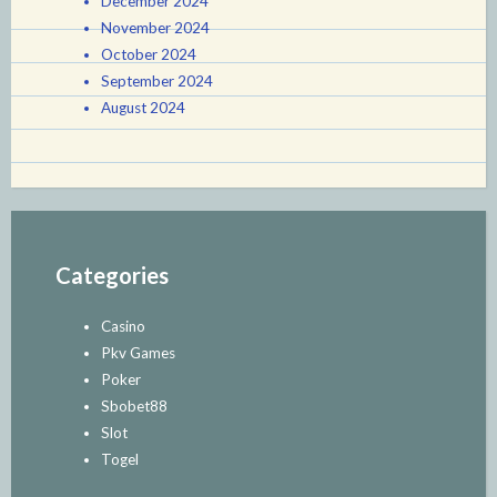
December 2024
November 2024
October 2024
September 2024
August 2024
Categories
Casino
Pkv Games
Poker
Sbobet88
Slot
Togel