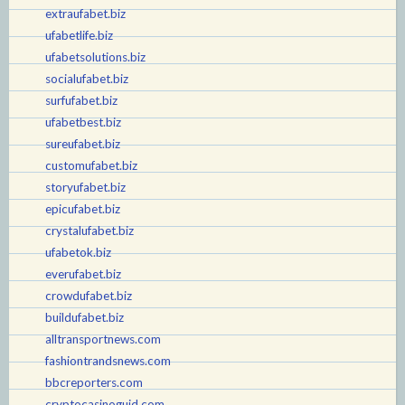
extraufabet.biz
ufabetlife.biz
ufabetsolutions.biz
socialufabet.biz
surfufabet.biz
ufabetbest.biz
sureufabet.biz
customufabet.biz
storyufabet.biz
epicufabet.biz
crystalufabet.biz
ufabetok.biz
everufabet.biz
crowdufabet.biz
buildufabet.biz
alltransportnews.com
fashiontrandsnews.com
bbcreporters.com
cryptocasinoguid.com