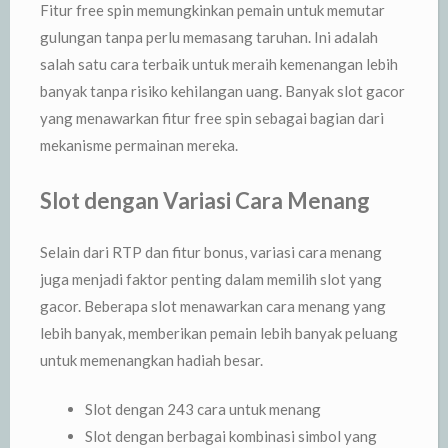
Fitur free spin memungkinkan pemain untuk memutar
gulungan tanpa perlu memasang taruhan. Ini adalah
salah satu cara terbaik untuk meraih kemenangan lebih
banyak tanpa risiko kehilangan uang. Banyak slot gacor
yang menawarkan fitur free spin sebagai bagian dari
mekanisme permainan mereka.
Slot dengan Variasi Cara Menang
Selain dari RTP dan fitur bonus, variasi cara menang
juga menjadi faktor penting dalam memilih slot yang
gacor. Beberapa slot menawarkan cara menang yang
lebih banyak, memberikan pemain lebih banyak peluang
untuk memenangkan hadiah besar.
Slot dengan 243 cara untuk menang
Slot dengan berbagai kombinasi simbol yang