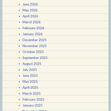
June 2026
May 2026
April 2026
March 2026
February 2026
January 2026
December 2025
November 2025
October 2025
September 2025
August 2025
July 2025
June 2025
May 2025
April 2025
March 2025
February 2025
January 2025