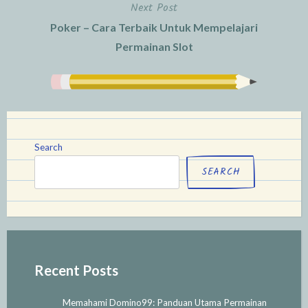
Next Post
Poker – Cara Terbaik Untuk Mempelajari
Permainan Slot
Search
SEARCH
Recent Posts
Memahami Domino99: Panduan Utama Permainan