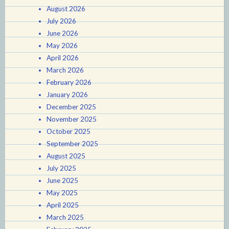
August 2026
July 2026
June 2026
May 2026
April 2026
March 2026
February 2026
January 2026
December 2025
November 2025
October 2025
September 2025
August 2025
July 2025
June 2025
May 2025
April 2025
March 2025