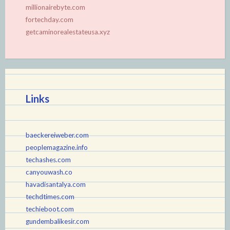
millionairebyte.com
fortechday.com
getcaminorealestateusa.xyz
Links
baeckereiweber.com
peoplemagazine.info
techashes.com
canyouwash.co
havadisantalya.com
techdtimes.com
techieboot.com
gundembalikesir.com