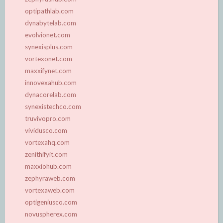
optipathlab.com
dynabytelab.com
evolvionet.com
synexisplus.com
vortexonet.com
maxxifynet.com
innovexahub.com
dynacorelab.com
synexistechco.com
truvivopro.com
vividusco.com
vortexahq.com
zenithifyit.com
maxxiohub.com
zephyraweb.com
vortexaweb.com
optigeniusco.com
novuspherex.com