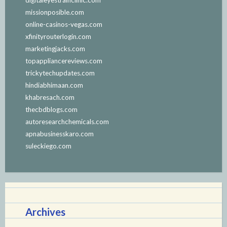
missionposible.com
online-casinos-vegas.com
xfinityrouterlogin.com
marketingjacks.com
topappliancereviews.com
trickytechupdates.com
hindiabhimaan.com
khabresach.com
thecbdblogs.com
autoresearchchemicals.com
apnabusinesskaro.com
suleckiego.com
Archives