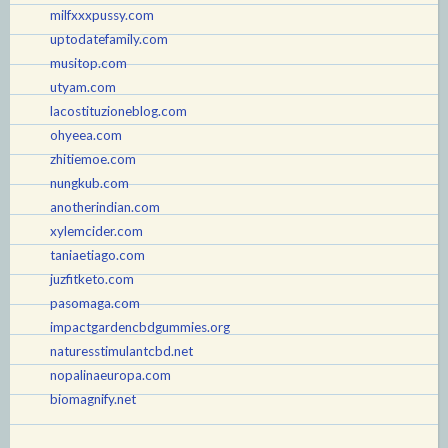
milfxxxpussy.com
uptodatefamily.com
musitop.com
utyam.com
lacostituzioneblog.com
ohyeea.com
zhitiemoe.com
nungkub.com
anotherindian.com
xylemcider.com
taniaetiago.com
juzfitketo.com
pasomaga.com
impactgardencbdgummies.org
naturesstimulantcbd.net
nopalinaeuropa.com
biomagnify.net