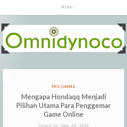
Skip
MENU
to
content
Mainkan slot gacor dengan deposit pulsa untuk cara
Slot Gacor Deposit Pulsa:
mudah dan cepat menang. Nikmati kemudahan
Cara Mudah dan Cepat
bertransaksi dan peluang besar untuk meraih jackpot.
Menang
POSTED
PKV GAMES
IN
Mengapa Hondaqq Menjadi
Pilihan Utama Para Penggemar
Game Online
Posted on
June 28, 2026