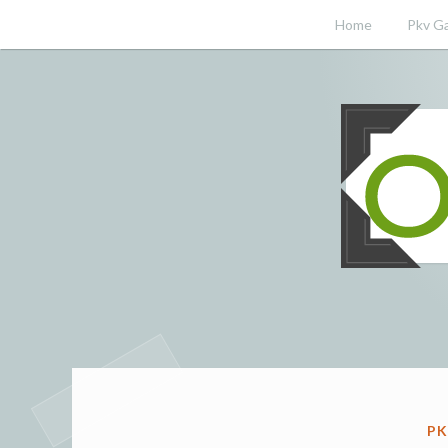
Skip
Home
Pkv G
to
content
Slot Gac
Mainkan slot gacor dengan 
bertr
Mudah
PO
PK