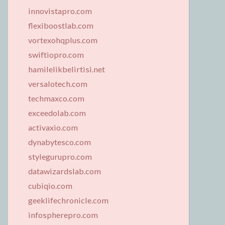
innovistapro.com
flexiboostlab.com
vortexohqplus.com
swiftiopro.com
hamilelikbelirtisi.net
versalotech.com
techmaxco.com
exceedolab.com
activaxio.com
dynabytesco.com
stylegurupro.com
datawizardslab.com
cubiqio.com
geeklifechronicle.com
infospherepro.com