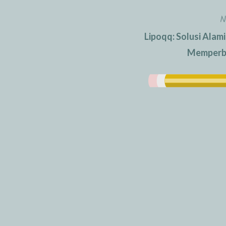
N
Lipoqq: Solusi Ala
Memperba