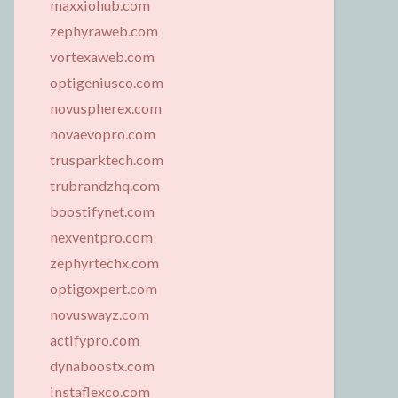
maxxiohub.com
zephyraweb.com
vortexaweb.com
optigeniusco.com
novuspherex.com
novaevopro.com
trusparktech.com
trubrandzhq.com
boostifynet.com
nexventpro.com
zephyrtechx.com
optigoxpert.com
novuswayz.com
actifypro.com
dynaboostx.com
instaflexco.com