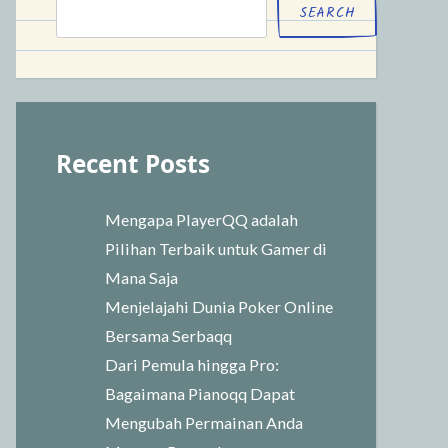
SEARCH
Recent Posts
Mengapa PlayerQQ adalah
Pilihan Terbaik untuk Gamer di
Mana Saja
Menjelajahi Dunia Poker Online
Bersama Serbaqq
Dari Pemula hingga Pro:
Bagaimana Pianoqq Dapat
Mengubah Permainan Anda