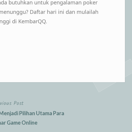
da butuhkan untuk pengalaman poker
menunggu? Daftar hari ini dan mulailah
inggi di KembarQQ.
vious Post
njadi Pilihan Utama Para
ar Game Online