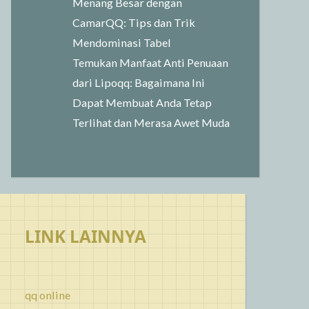
Menang Besar dengan
CamarQQ: Tips dan Trik
Mendominasi Tabel
Temukan Manfaat Anti Penuaan
dari Lipoqq: Bagaimana Ini
Dapat Membuat Anda Tetap
Terlihat dan Merasa Awet Muda
LINK LAINNYA
qq online