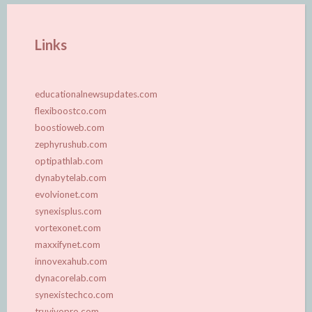
Links
educationalnewsupdates.com
flexiboostco.com
boostioweb.com
zephyrushub.com
optipathlab.com
dynabytelab.com
evolvionet.com
synexisplus.com
vortexonet.com
maxxifynet.com
innovexahub.com
dynacorelab.com
synexistechco.com
truvivopro.com