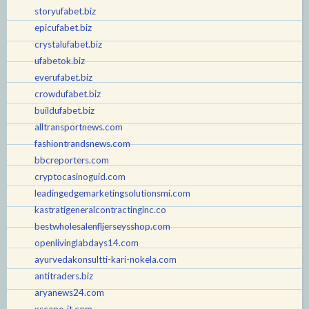
storyufabet.biz
epicufabet.biz
crystalufabet.biz
ufabetok.biz
everufabet.biz
crowdufabet.biz
buildufabet.biz
alltransportnews.com
fashiontrandsnews.com
bbcreporters.com
cryptocasinoguid.com
leadingedgemarketingsolutionsmi.com
kastratigeneralcontractinginc.co
bestwholesalenfljerseysshop.com
openlivinglabdays14.com
ayurvedakonsultti-kari-nokela.com
antitraders.biz
aryanews24.com
xscape-it.com