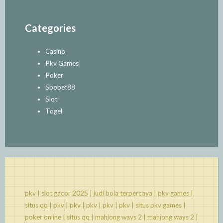
Categories
Casino
Pkv Games
Poker
Sbobet88
Slot
Togel
pkv
|
slot gacor 2025
|
judi bola terpercaya
|
pkv games
|
situs qq
|
pkv
|
pkv
|
pkv
|
pkv
|
pkv
|
situs pkv games
|
poker online
|
situs qq
|
mahjong ways 2
|
mahjong ways 2
|