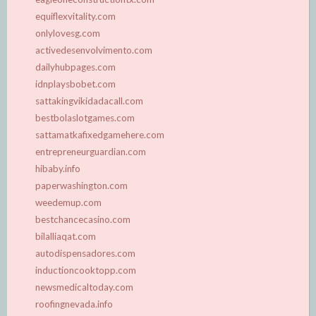
equiflexvitality.com
onlylovesg.com
activedesenvolvimento.com
dailyhubpages.com
idnplaysbobet.com
sattakingvikidadacall.com
bestbolaslotgames.com
sattamatkafixedgamehere.com
entrepreneurguardian.com
hibaby.info
paperwashington.com
weedemup.com
bestchancecasino.com
bilalliaqat.com
autodispensadores.com
inductioncooktopp.com
newsmedicaltoday.com
roofingnevada.info