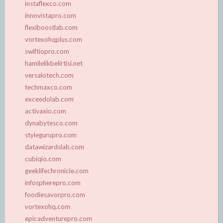
instaflexco.com
innovistapro.com
flexiboostlab.com
vortexohqplus.com
swiftiopro.com
hamilelikbelirtisi.net
versalotech.com
techmaxco.com
exceedolab.com
activaxio.com
dynabytesco.com
stylegurupro.com
datawizardslab.com
cubiqio.com
geeklifechronicle.com
infospherepro.com
foodiesavorpro.com
vortexohq.com
epicadventurepro.com