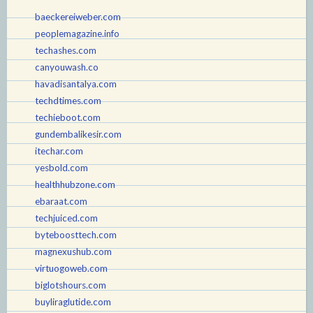
baeckereiweber.com
peoplemagazine.info
techashes.com
canyouwash.co
havadisantalya.com
techdtimes.com
techieboot.com
gundembalikesir.com
itechar.com
yesbold.com
healthhubzone.com
ebaraat.com
techjuiced.com
byteboosttech.com
magnexushub.com
virtuogoweb.com
biglotshours.com
buyliraglutide.com