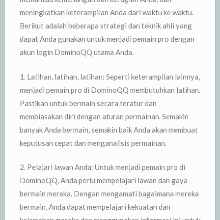
meningkatkan keterampilan Anda dari waktu ke waktu.
Berikut adalah beberapa strategi dan teknik ahli yang
dapat Anda gunakan untuk menjadi pemain pro dengan
akun login DominoQQ utama Anda.
1. Latihan, latihan, latihan: Seperti keterampilan lainnya,
menjadi pemain pro di DominoQQ membutuhkan latihan.
Pastikan untuk bermain secara teratur dan
membiasakan diri dengan aturan permainan. Semakin
banyak Anda bermain, semakin baik Anda akan membuat
keputusan cepat dan menganalisis permainan.
2. Pelajari lawan Anda: Untuk menjadi pemain pro di
DominoQQ, Anda perlu mempelajari lawan dan gaya
bermain mereka. Dengan mengamati bagaimana mereka
bermain, Anda dapat mempelajari kekuatan dan