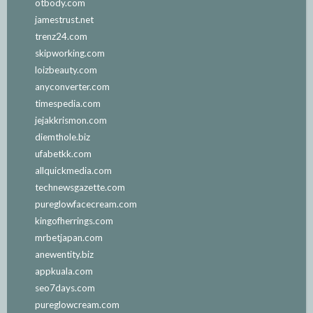
otbody.com
jamestrust.net
trenz24.com
skipworking.com
loizbeauty.com
anyconverter.com
timespedia.com
jejakkrismon.com
diemthole.biz
ufabetkk.com
allquickmedia.com
technewsgazette.com
pureglowfacecream.com
kingofherrings.com
mrbetjapan.com
anewentity.biz
appkuala.com
seo7days.com
pureglowcream.com