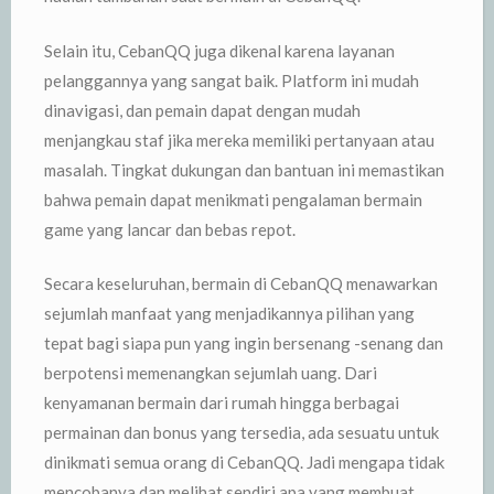
Selain itu, CebanQQ juga dikenal karena layanan
pelanggannya yang sangat baik. Platform ini mudah
dinavigasi, dan pemain dapat dengan mudah
menjangkau staf jika mereka memiliki pertanyaan atau
masalah. Tingkat dukungan dan bantuan ini memastikan
bahwa pemain dapat menikmati pengalaman bermain
game yang lancar dan bebas repot.
Secara keseluruhan, bermain di CebanQQ menawarkan
sejumlah manfaat yang menjadikannya pilihan yang
tepat bagi siapa pun yang ingin bersenang -senang dan
berpotensi memenangkan sejumlah uang. Dari
kenyamanan bermain dari rumah hingga berbagai
permainan dan bonus yang tersedia, ada sesuatu untuk
dinikmati semua orang di CebanQQ. Jadi mengapa tidak
mencobanya dan melihat sendiri apa yang membuat