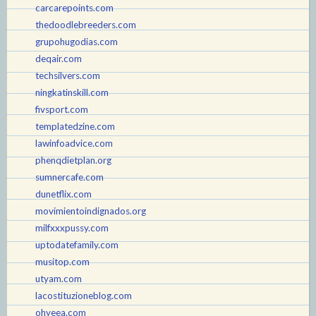
carcarepoints.com
thedoodlebreeders.com
grupohugodias.com
deqair.com
techsilvers.com
ningkatinskill.com
fivsport.com
templatedzine.com
lawinfoadvice.com
phenqdietplan.org
sumnercafe.com
dunetflix.com
movimientoindignados.org
milfxxxpussy.com
uptodatefamily.com
musitop.com
utyam.com
lacostituzioneblog.com
ohyeea.com