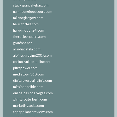
stackspancakebar.com
namheongfoodcourt.com
milanoglasgow.com
hallu-forte3.com
hallu-motion24.com
therockskippers.com
granfoss.net
allindiacafela.com
alpineskiracing2007.com
casino-vulkan-online.net
pitrepower.com
mediatown360.com
digitaleyestrainclinic.com
missionposible.com
online-casinos-vegas.com
xfinityrouterlogin.com
marketingjacks.com
topappliancereviews.com