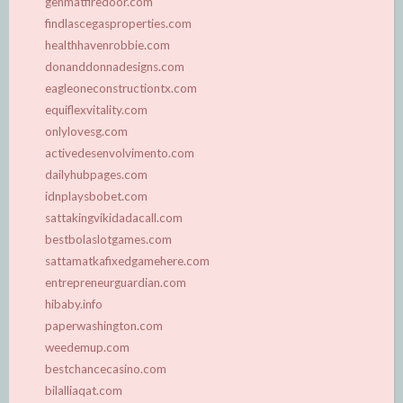
genmatfiredoor.com
findlascegasproperties.com
healthhavenrobbie.com
donanddonnadesigns.com
eagleoneconstructiontx.com
equiflexvitality.com
onlylovesg.com
activedesenvolvimento.com
dailyhubpages.com
idnplaysbobet.com
sattakingvikidadacall.com
bestbolaslotgames.com
sattamatkafixedgamehere.com
entrepreneurguardian.com
hibaby.info
paperwashington.com
weedemup.com
bestchancecasino.com
bilalliaqat.com