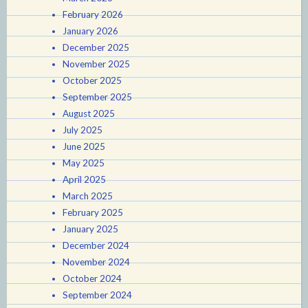
February 2026
January 2026
December 2025
November 2025
October 2025
September 2025
August 2025
July 2025
June 2025
May 2025
April 2025
March 2025
February 2025
January 2025
December 2024
November 2024
October 2024
September 2024