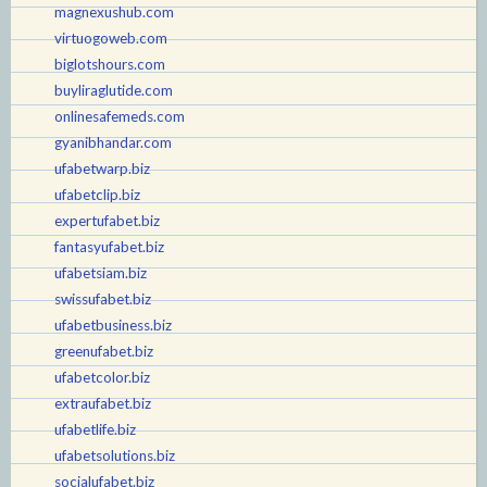
magnexushub.com
virtuogoweb.com
biglotshours.com
buyliraglutide.com
onlinesafemeds.com
gyanibhandar.com
ufabetwarp.biz
ufabetclip.biz
expertufabet.biz
fantasyufabet.biz
ufabetsiam.biz
swissufabet.biz
ufabetbusiness.biz
greenufabet.biz
ufabetcolor.biz
extraufabet.biz
ufabetlife.biz
ufabetsolutions.biz
socialufabet.biz