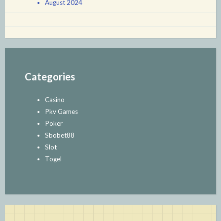
August 2024
Categories
Casino
Pkv Games
Poker
Sbobet88
Slot
Togel