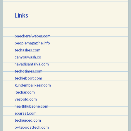
Links
baeckereiweber.com
peoplemagazine.info
techashes.com
canyouwash.co
havadisantalya.com
techdtimes.com
techieboot.com
gundembalikesir.com
itechar.com
yesbold.com
healthhubzone.com
ebaraat.com
techjuiced.com
byteboosttech.com