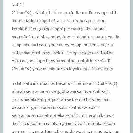
[ad_1]
CebanQQ adalah platform perjudian online yang telah
mendapatkan popularitas dalam beberapa tahun
terakhir. Dengan berbagai permainan dan bonus
menarik, itu telah menjadi favorit di antara para pemain
yang mencari cara yang menyenangkan dan menarik
untuk menghabiskan waktu. Tetapi selain dari faktor
hiburan, ada juga banyak manfaat untuk bermain di
CebanQQ yang membuatnya layak dipertimbangkan.
Salah satu manfaat terbesar dari bermain di CebanQQ
adalah kenyamanan yang ditawarkannya. Alih -alih
harus melakukan perjalanan ke kasino fisik, pemain
dapat dengan mudah masuk ke situs web dari
kenyamanan rumah mereka sendiri. Ini berarti bahwa
mereka dapat memainkan game favorit mereka kapan
pun mereka mau, tanpa harus khawatir tentang batasan