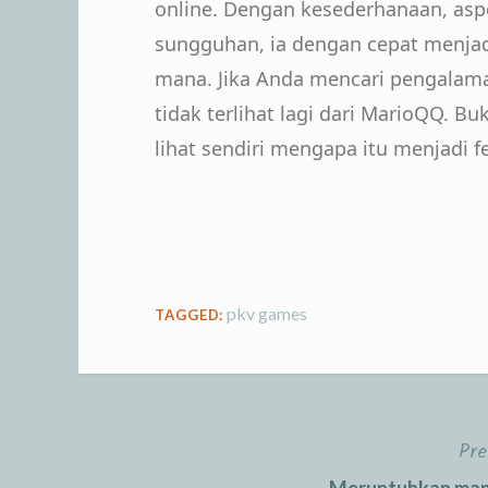
online. Dengan kesederhanaan, asp
sungguhan, ia dengan cepat menjadi
mana. Jika Anda mencari pengalam
tidak terlihat lagi dari MarioQQ. B
lihat sendiri mengapa itu menjadi 
pkv games
TAGGED:
Pre
Post
Meruntuhkan manf