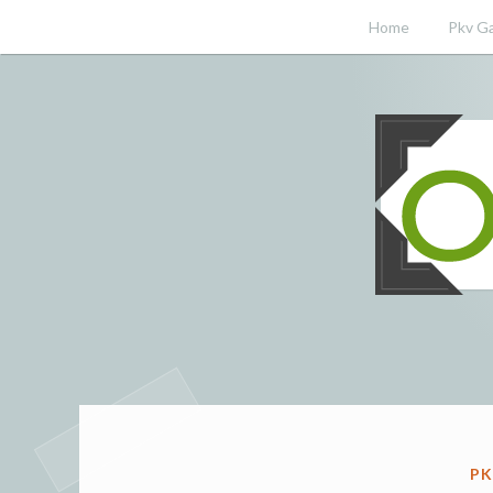
Skip
Home
Pkv G
to
content
Slot Gac
Mainkan slot gacor dengan 
bertr
Mudah
PO
PK