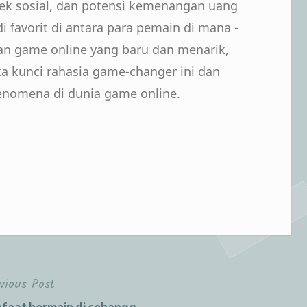
ek sosial, dan potensi kemenangan uang
 favorit di antara para pemain di mana -
an game online yang baru dan menarik,
uka kunci rahasia game-changer ini dan
fenomena di dunia game online.
vious Post
aat bermain di cebanqq