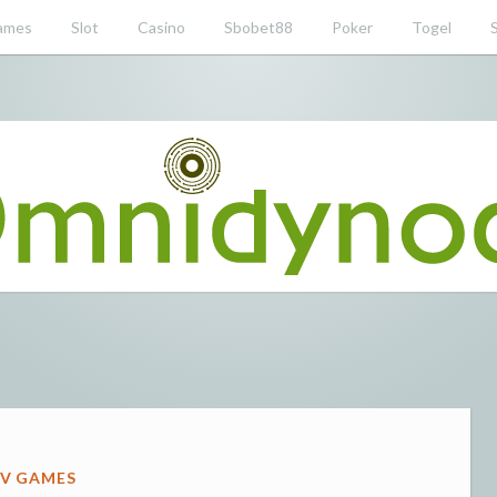
ames
Slot
Casino
Sbobet88
Poker
Togel
or Deposit 
deposit pulsa untuk cara mudah dan
ansaksi dan peluang besar untuk mera
 dan Cepa
STED
V GAMES