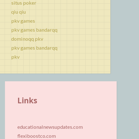
situs poker
qiu qiu
pkv games
pkv games bandarqq
dominoqq pkv
pkv games bandarqq
pkv
Links
educationalnewsupdates.com
flexiboostco.com