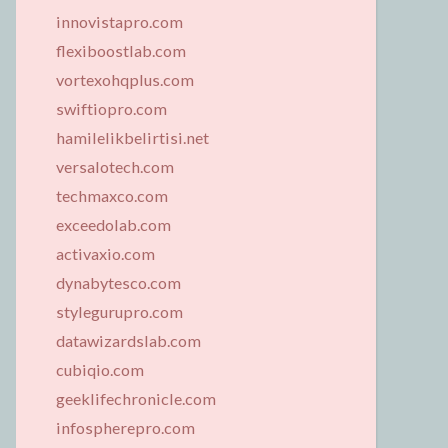
innovistapro.com
flexiboostlab.com
vortexohqplus.com
swiftiopro.com
hamilelikbelirtisi.net
versalotech.com
techmaxco.com
exceedolab.com
activaxio.com
dynabytesco.com
stylegurupro.com
datawizardslab.com
cubiqio.com
geeklifechronicle.com
infospherepro.com