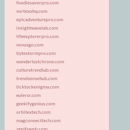
foodiesavorpro.com
vortexohq.com
epicadventurepro.com
insightwavelab.com
lifeexplorerpro.com
novusgo.com
bytestormpro.com
wanderlustchrono.com
culturetrendlab.com
trendsensehub.com
ticktockenigma.com
eulerxr.com
geekifygenius.com
orbitextech.com
magconnecttech.com
zenifyweb.com